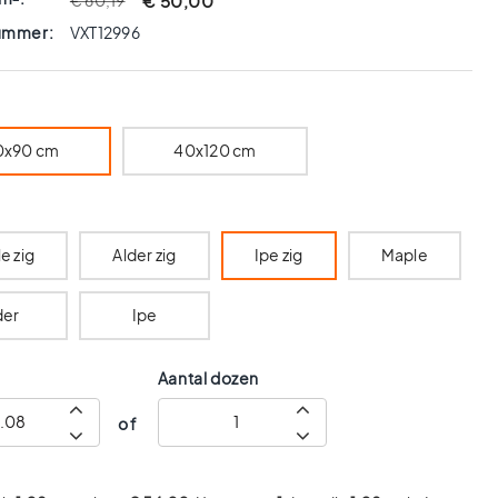
€ 50,00
€ 60,19
nummer:
VXT12996
0x90 cm
40x120 cm
e zig
Alder zig
Ipe zig
Maple
der
Ipe
Aantal dozen
of