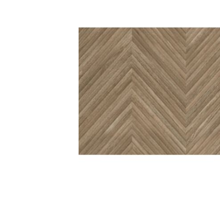
Kleuren
Houtlook
tegels
Zwarte
tegels
Betonlook
tegels
Beige
tegels
Witte
tegels
Groene
tegels
Gouden
tegels
Grijze
tegels
Stijlen
Hexagon
tegels
Visgraat