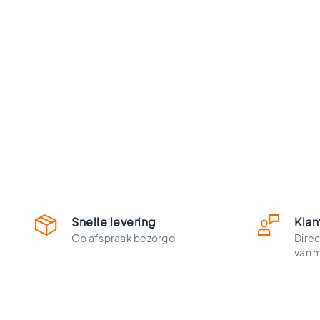
vloertegels
Vloertegels
zwart
Witte
vloertegels
Groene
vloertegels
Vloertegels
zwart
wit
Vloertegels
antraciet
Beige
vloertegels
Snelle levering
Klan
Blauwe
Op afspraak bezorgd
Direc
vloertegels
van 
Houtlook
vloertegels
Ruimtes
Vloertegels