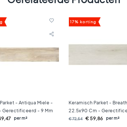
ng
17% korting
arket - Antiqua Miele -
Keramisch Parket - Breath
 Gerectificeerd - 9 Mm
22,5x90 Cm - Gerectifice
per m²
Anti-Lip R11 8 Mm Dik
per m²
49,47
€ 59,86
€ 72,54