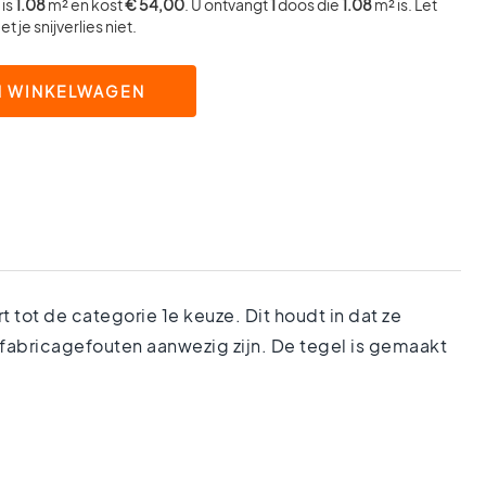
is
1.08
m² en kost
€ 54,00
. U ontvangt
1
doos die
1.08
m² is. Let
t je snijverlies niet.
N WINKELWAGEN
tot de categorie 1e keuze. Dit houdt in dat ze
 fabricagefouten aanwezig zijn. De tegel is gemaakt