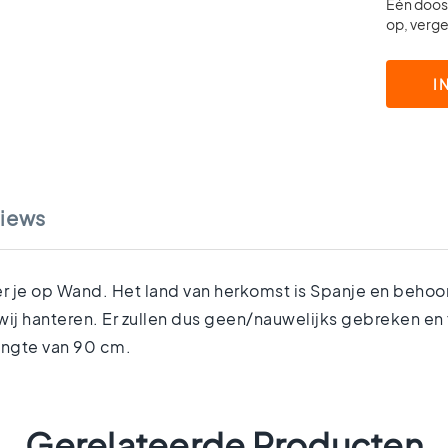
Eén doos 
op, vergee
I
iews
je op Wand. Het land van herkomst is Spanje en behoort 
ij hanteren. Er zullen dus geen/nauwelijks gebreken en
engte van 90 cm.
Gerelateerde Producten