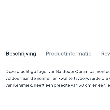
tegels
Portugese
tegels
Terrazzo
tegels
Mozaiek
Ga
tegels
naar
Vintage
het
tegels
begin
Keramisch
Beschrijving
Productinformatie
Rev
van
parket
de
Gerectificeerde
afbeeldingen-
tegels
gallerij
Deze prachtige tegel van Baldocer Ceramica monteer 
Vloertegels
voldoen aan de normen en kwaliteitsvoorwaarde die w
Afmetingen
Vloertegels
van Keramiek, heeft een breedte van 30 cm en een l
120x120
Vloertegels
90x90
Vloertegels