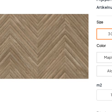
Artikel
Size
3
Color
Mapl
Al
m2