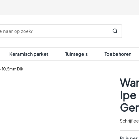
Search
Keramisch parket
Tuintegels
Toebehoren
- 10,5mm Dik
Wan
Ipe
Ger
Schrijf e
Prijs per