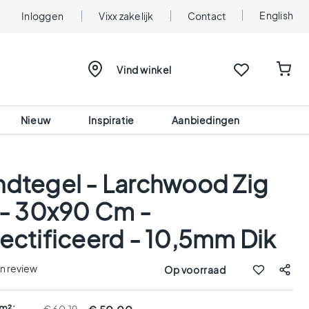
English
Inloggen
Vixx zakelijk
Contact
Vind winkel
Nieuw
Inspiratie
Aanbiedingen
dtegel - Larchwood Zig
 - 30x90 Cm -
ectificeerd - 10,5mm Dik
en review
Op voorraad
 m²: