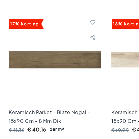
80x80
Vloertegels
60x120
Vloertegels
17% korting
18% korti
60x60
Vloertegels
30x60
Vloertegels
45x45
Vloertegels
40x40
Vloertegels
30x30
Vloertegels
20x20
Vloertegels
15x15
Keramisch Parket - Blaze Nogal -
Keramisch P
Vloertegels
15x90 Cm - 8 Mm Dik
15x90 Cm -
10x10
per m²
Dik
€ 40,16
€ 
€ 48,36
€ 60,00
Kleuren
Marmer