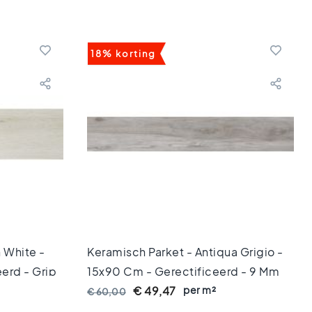
18% korting
 White -
Keramisch Parket - Antiqua Grigio -
erd - Grip
15x90 Cm - Gerectificeerd - 9 Mm
Dik
per m²
€ 49,47
€ 60,00