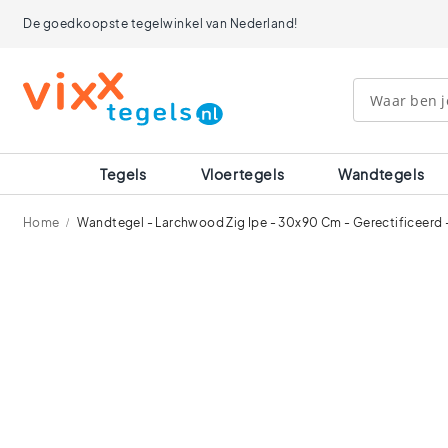
Tegels
De goedkoopste tegelwinkel van Nederland!
Afmetingen
120x120
90x90
80x80
60x120
60x60
30x60
Tegels
Vloertegels
Wandtegels
40x40
30x30
Home
Wandtegel - Larchwood Zig Ipe - 30x90 Cm - Gerectificeerd 
20x20
15x15
Ga
10x10
naar
Ruimtes
het
einde
Badkamer
van
tegels
de
Keuken
afbeeldingen-
tegels
gallerij
Wc
tegels