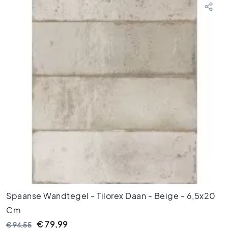
t
V
l
o
e
r
t
e
g
e
l
s
a
n
t
r
a
Spaanse Wandtegel - Tilorex Daan - Beige - 6,5x20
c
i
Cm
e
€ 79,99
€ 94,55