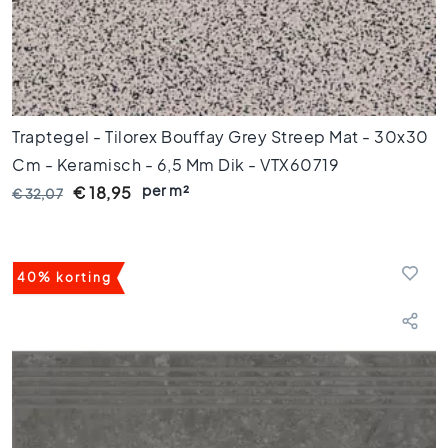
g
e
l
s
6
0
x
Traptegel - Tilorex Bouffay Grey Streep Mat - 30x30
1
Cm - Keramisch - 6,5 Mm Dik - VTX60719
2
per m²
0
€ 18,95
€ 32,07
V
l
o
40% korting
e
r
t
e
g
e
l
s