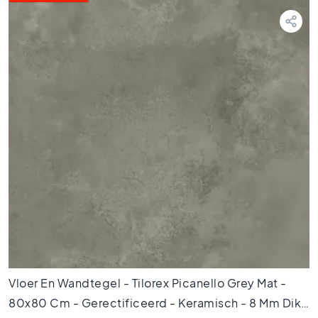
t
e
g
e
l
s
P
o
r
t
u
g
e
s
e
t
e
g
Vloer En Wandtegel - Tilorex Picanello Grey Mat -
e
l
80x80 Cm - Gerectificeerd - Keramisch - 8 Mm Dik -
s