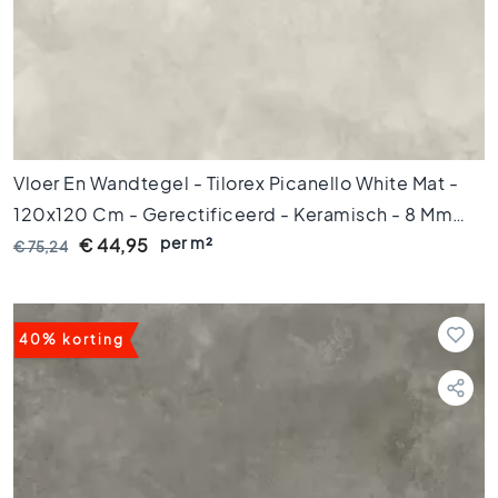
e
r
a
m
i
s
c
Vloer En Wandtegel - Tilorex Picanello White Mat -
h
p
120x120 Cm - Gerectificeerd - Keramisch - 8 Mm
a
per m²
Dik - VTX61090
€ 44,95
€ 75,24
r
k
e
t
40% korting
G
e
r
e
c
t