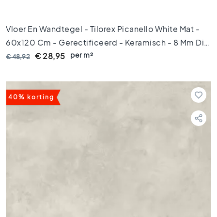
k
t
e
Vloer En Wandtegel - Tilorex Picanello White Mat -
g
60x120 Cm - Gerectificeerd - Keramisch - 8 Mm Dik
e
l
per m²
- VTX61102
€ 28,95
€ 48,92
s
V
i
40% korting
n
t
a
g
e
t
e
g
e
l
s
K