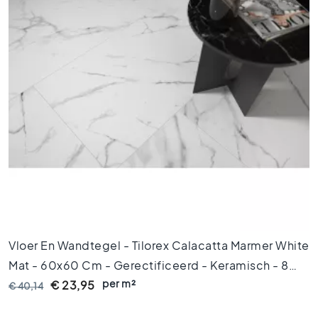
x
9
0
8
0
x
8
0
6
0
x
1
2
0
6
Vloer En Wandtegel - Tilorex Calacatta Marmer White
0
Mat - 60x60 Cm - Gerectificeerd - Keramisch - 8
x
6
per m²
Mm Dik - VTX60283
€ 23,95
€ 40,14
0
3