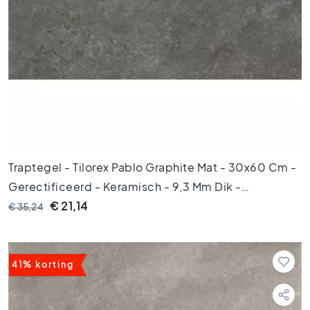
6
0
x
6
0
V
l
o
e
r
t
Traptegel - Tilorex Pablo Graphite Mat - 30x60 Cm -
e
Gerectificeerd - Keramisch - 9,3 Mm Dik -
g
e
VTX603421
€ 21,14
€ 35,24
l
s
3
0
41% korting
x
6
0