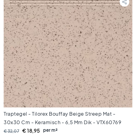
i
n
g
e
n
V
l
o
e
r
t
e
g
e
l
s
1
2
Traptegel - Tilorex Bouffay Beige Streep Mat -
0
30x30 Cm - Keramisch - 6,5 Mm Dik - VTX60769
x
per m²
€ 18,95
€ 32,07
1