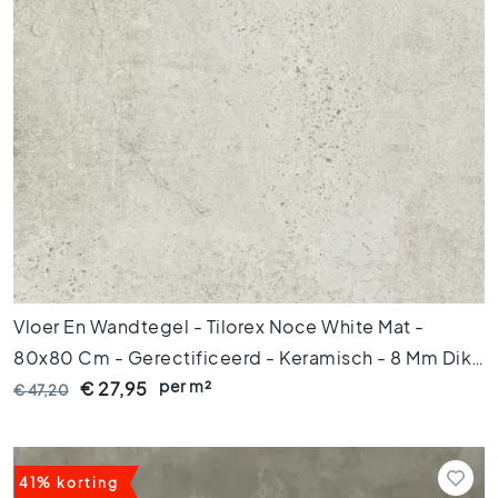
H
e
x
a
g
o
n
t
e
g
e
l
s
V
Vloer En Wandtegel - Tilorex Noce White Mat -
i
80x80 Cm - Gerectificeerd - Keramisch - 8 Mm Dik -
s
per m²
VTX60992
€ 27,95
€ 47,20
g
r
a
a
41% korting
t