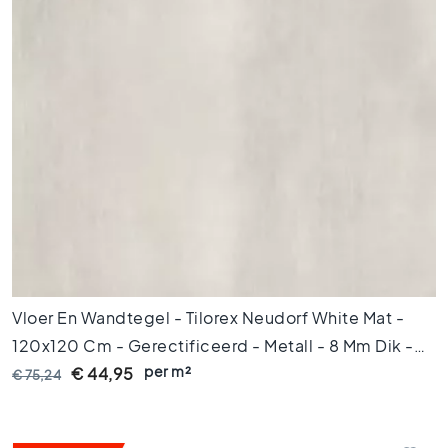
t
l
o
o
k
t
e
g
e
l
s
Z
w
a
r
Vloer En Wandtegel - Tilorex Neudorf White Mat -
t
120x120 Cm - Gerectificeerd - Metall - 8 Mm Dik -
e
t
per m²
VTX60658
€ 44,95
€ 75,24
e
g
e