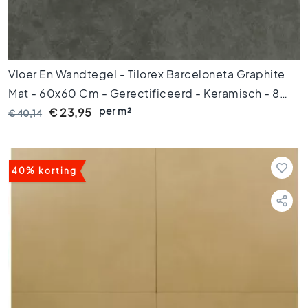
k
a
m
e
r
Vloer En Wandtegel - Tilorex Barceloneta Graphite
t
e
Mat - 60x60 Cm - Gerectificeerd - Keramisch - 8
g
per m²
Mm Dik - VTX60068
€ 23,95
€ 40,14
e
l
s
K
40% korting
e
u
k
e
n
t
e
g
e