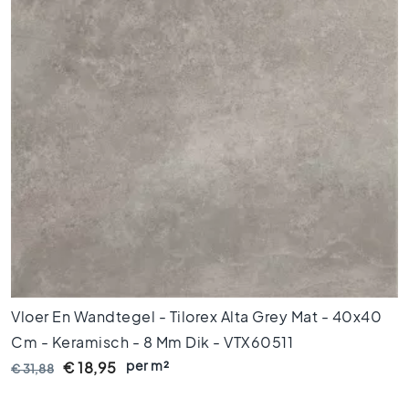
V
l
o
e
r
t
e
g
e
l
s
4
5
x
4
5
Vloer En Wandtegel - Tilorex Alta Grey Mat - 40x40
V
Cm - Keramisch - 8 Mm Dik - VTX60511
l
per m²
€ 18,95
€ 31,88
o
e