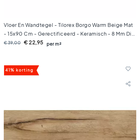
o
e
n
e
Vloer En Wandtegel - Tilorex Borgo Warm Beige Mat
t
- 15x90 Cm - Gerectificeerd - Keramisch - 8 Mm Dik
e
- VTX61457
€ 22,95
g
€ 39,00
per m²
e
l
s
41% korting
G
o
u
d
e
n
t
e
g
e
l