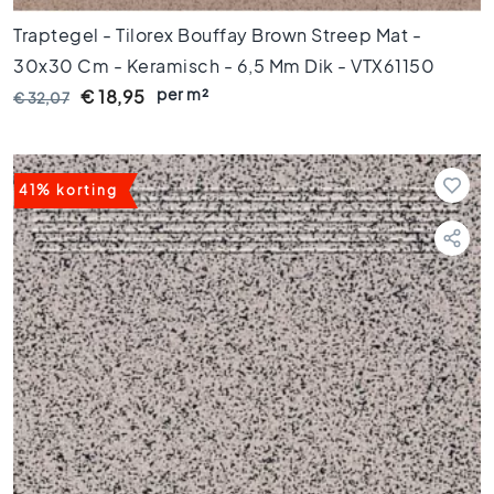
o
e
Traptegel - Tilorex Bouffay Brown Streep Mat -
r
30x30 Cm - Keramisch - 6,5 Mm Dik - VTX61150
t
e
per m²
€ 18,95
€ 32,07
g
e
l
s
41% korting
8
0
x
8
0
V
l
o
e
r
t
e