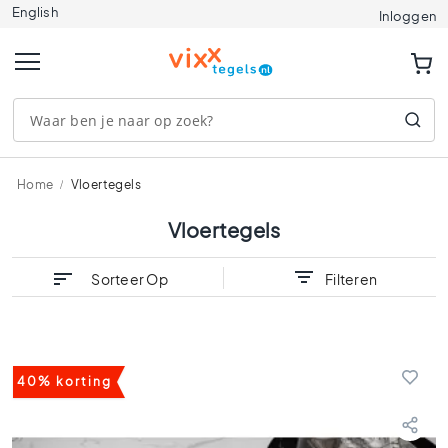
English
Tegels
Inloggen
A
f
m
e
t
i
n
g
Home
Vloertegels
e
n
Vloertegels
1
2
Sorteer Op
Filteren
0
x
1
2
0
40% korting
9
0