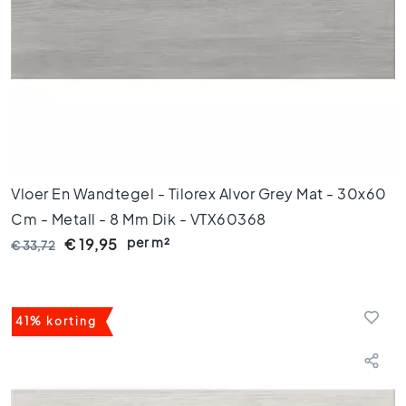
o
e
r
t
e
g
e
l
s
1
0
Vloer En Wandtegel - Tilorex Alvor Grey Mat - 30x60
x
Cm - Metall - 8 Mm Dik - VTX60368
1
per m²
€ 19,95
€ 33,72
0
K
l
e
41% korting
u
r
e
n