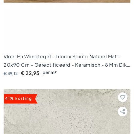
s
G
r
i
j
z
e
t
Vloer En Wandtegel - Tilorex Spirito Naturel Mat -
e
g
20x90 Cm - Gerectificeerd - Keramisch - 8 Mm Dik -
e
per m²
VTX61464
€ 22,95
€ 39,12
l
s
S
t
41% korting
i
j
l
e
n