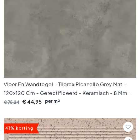
i
f
i
c
e
e
r
d
e
t
e
g
e
Vloer En Wandtegel - Tilorex Picanello Grey Mat -
l
s
120x120 Cm - Gerectificeerd - Keramisch - 8 Mm
per m²
Dik - VTX61086
€ 44,95
Vloertegels
€ 75,24
A
f
m
41% korting
e
t