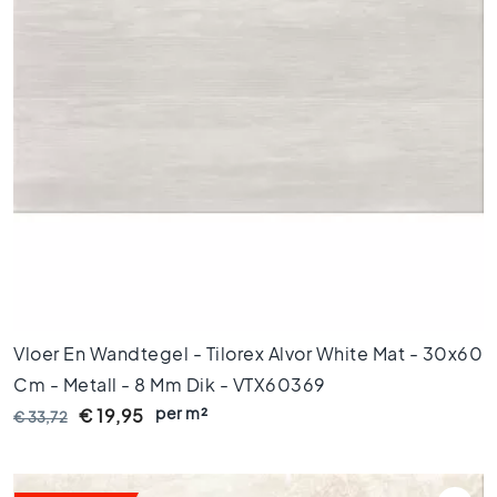
M
a
r
m
e
r
v
l
o
e
r
t
e
g
e
Vloer En Wandtegel - Tilorex Alvor White Mat - 30x60
l
s
Cm - Metall - 8 Mm Dik - VTX60369
V
per m²
€ 19,95
€ 33,72
l
o
e