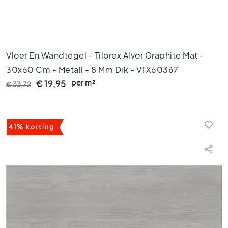
2
0
V
l
o
Vloer En Wandtegel - Tilorex Alvor Graphite Mat -
e
30x60 Cm - Metall - 8 Mm Dik - VTX60367
r
per m²
t
€ 19,95
€ 33,72
e
g
e
l
41% korting
s
1
5
x
1
5
V
l