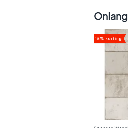
vloertegels
Vloertegels
Onlang
zwart
Witte
vloertegels
Groene
15% korting
vloertegels
Vloertegels
zwart
wit
Vloertegels
antraciet
Beige
vloertegels
Blauwe
vloertegels
Houtlook
vloertegels
Ruimtes
Vloertegels