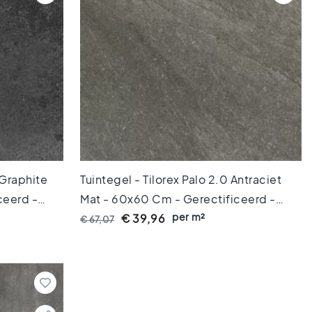
 Graphite
Tuintegel - Tilorex Palo 2.0 Antraciet
ceerd -
Mat - 60x60 Cm - Gerectificeerd -
per m²
TX61244
Keramisch - 20 Mm Dik - VTX60258
€ 39,96
€ 67,07