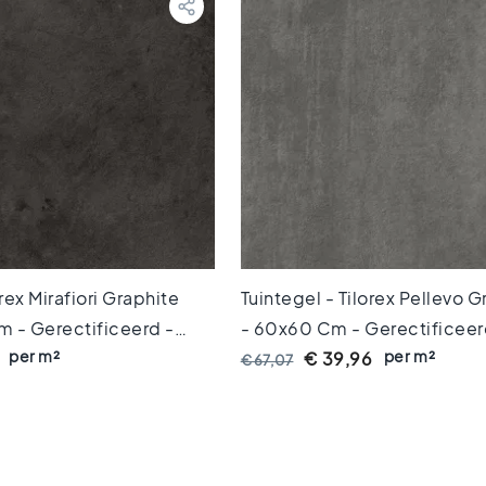
orex Mirafiori Graphite
Tuintegel - Tilorex Pellevo 
 - Gerectificeerd -
- 60x60 Cm - Gerectificeer
per m²
per m²
0 Mm Dik - VTX61144
Keramisch - 20 Mm Dik - V
€ 39,96
€ 67,07