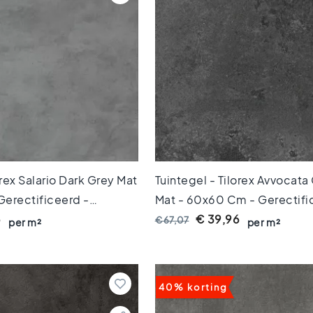
orex Salario Dark Grey Mat
Tuintegel - Tilorex Avvocata
erectificeerd -
Mat - 60x60 Cm - Gerectifi
0 Mm Dik - VTX61287
Keramisch - 20 Mm Dik - V
6
€ 39,96
€ 67,07
per m²
per m²
40% korting