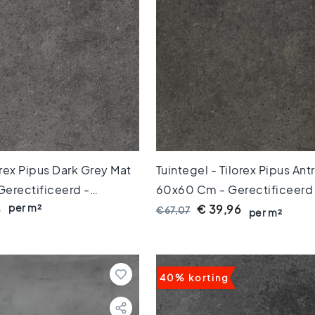
orex Pipus Dark Grey Mat
Tuintegel - Tilorex Pipus Ant
erectificeerd -
60x60 Cm - Gerectificeerd
per m²
0 Mm Dik - VTX60621
Keramisch - 20 Mm Dik - V
6
€ 39,96
€ 67,07
per m²
40% korting