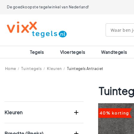
Tegels
De goedkoopste tegelwinkel van Nederland!
Afmetingen
120x120
90x90
80x80
60x120
60x60
30x60
Tegels
Vloertegels
Wandtegels
40x40
30x30
20x20
Home
Tuintegels
Kleuren
Tuintegels Antraciet
15x15
10x10
Tuinteg
Ruimtes
Badkamer
tegels
Keuken
Kleuren
40% korting
tegels
Wc
tegels
Breedte (reeks)