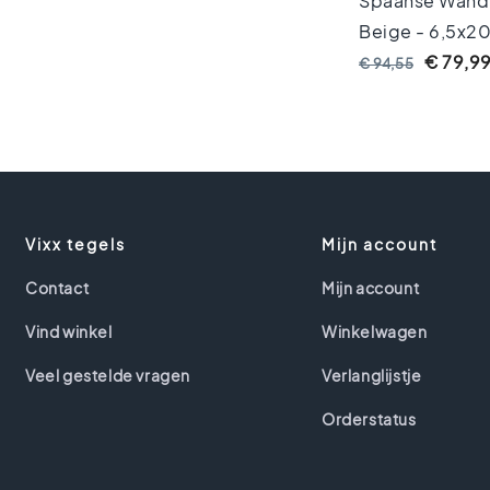
Spaanse Wandte
badkamer
Beige - 6,5x2
Vloertegels
woonkamer
€ 79,9
€ 94,55
Vloertegels
keuken
Vloertegels
toilet
Stijlen
Portugese
vloertegels
Vixx tegels
Mijn account
Hexagon
vloertegels
Contact
Mijn account
Vintage
vloertegels
Vind winkel
Winkelwagen
Terrazzo
vloertegels
Veel gestelde vragen
Verlanglijstje
Marokkaanse
Orderstatus
vloertegels
Mozaiek
vloertegels