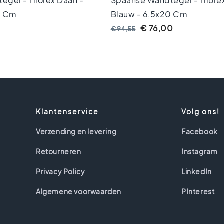
gel - Tilorex Daan -
Spaanse Wandtegel - Tilore
0 Cm
Blauw - 6,5x20 Cm
9
€ 76,00
€ 94,55
Klantenservice
Volg ons!
Verzending en levering
Facebook
Retourneren
Instagram
Privacy Policy
LinkedIn
Algemene voorwaarden
PInterest