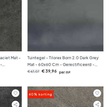
raciet Mat -
Tuintegel - Tilorex Born 2.0 Dark Grey
 -
Mat - 60x60 Cm - Gerectificeerd -
TX60623
Keramisch - 20 Mm Dik - VTX60184
€ 39,96
€ 67,07
per m²
40% korting