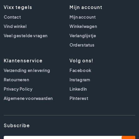
M
Vixx tegels
Mijn account
a
r
Contact
Mijn account
m
Vind winkel
Winkelwagen
e
r
Veel gestelde vragen
Verlanglijstje
v
Orderstatus
l
o
e
Klantenservice
Volg ons!
r
Verzending en levering
Facebook
t
e
Retourneren
Instagram
g
Privacy Policy
LinkedIn
e
Algemene voorwaarden
PInterest
l
s
V
l
Subscribe
o
e