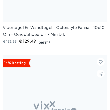
k
a
m
e
r
t
Vloertegel En Wandtegel - Colorstyle Panna - 10x10
e
Cm - Gerectificeerd - 7 Mm Dik
g
€ 129,49
€ 153,85
e
per m²
l
s
K
16% korting
e
u
k
e
n
t
e
g
e