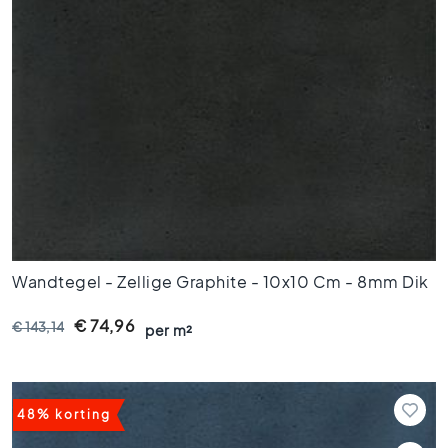
i
f
i
c
e
e
r
d
e
t
e
g
e
l
Wandtegel - Zellige Graphite - 10x10 Cm - 8mm Dik
s
€ 74,96
Vloertegels
€ 143,14
per m²
A
f
m
48% korting
e
t