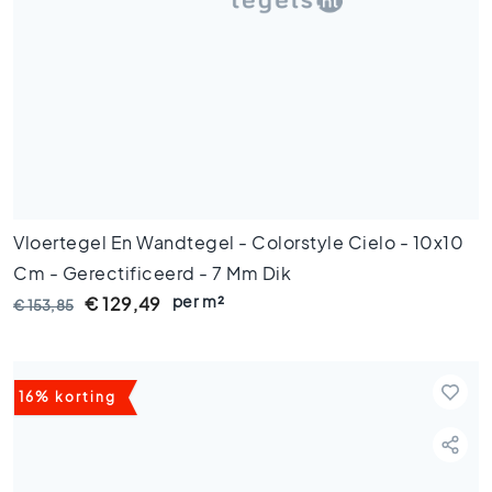
l
s
W
c
t
e
g
e
l
s
Vloertegel En Wandtegel - Colorstyle Cielo - 10x10
K
Cm - Gerectificeerd - 7 Mm Dik
l
per m²
e
€ 129,49
€ 153,85
u
r
e
n
16% korting
H
o
u