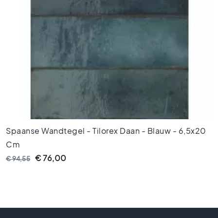
o
e
r
t
e
g
e
l
s
1
0
x
1
Spaanse Wandtegel - Tilorex Daan - Blauw - 6,5x20
0
Cm
K
l
€ 76,00
€ 94,55
e
u
r
e
n