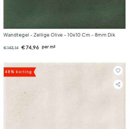
g
e
l
s
6
0
Wandtegel - Zellige Olive - 10x10 Cm - 8mm Dik
x
1
per m²
€ 74,96
€ 143,14
2
0
V
l
48% korting
o
e
r
t
e
g
e
l
s