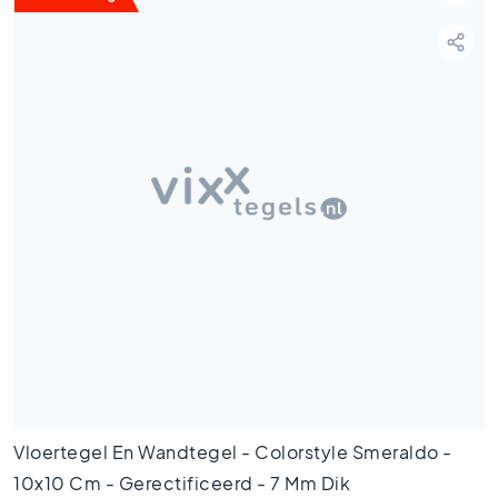
t
e
g
e
l
s
P
o
r
t
u
g
e
s
e
t
e
g
e
Vloertegel En Wandtegel - Colorstyle Smeraldo -
l
10x10 Cm - Gerectificeerd - 7 Mm Dik
s