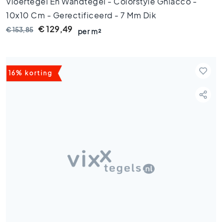
Vloertegel En Wandtegel - Colorstyle Ghiacco -
1
10x10 Cm - Gerectificeerd - 7 Mm Dik
5
x
€ 129,49
€ 153,85
per m²
1
5
1
0
16% korting
x
1
0
R
u
i
m
t
e
s
B
a
d