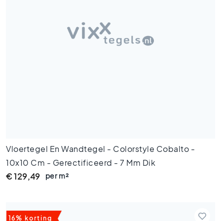
H
e
x
a
g
o
n
t
e
g
e
l
s
V
Vloertegel En Wandtegel - Colorstyle Cobalto -
i
10x10 Cm - Gerectificeerd - 7 Mm Dik
s
g
per m²
€ 129,49
r
a
a
t
16% korting