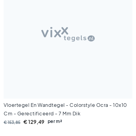
x
9
0
8
0
x
8
0
6
0
x
1
2
0
6
Vloertegel En Wandtegel - Colorstyle Ocra - 10x10
0
Cm - Gerectificeerd - 7 Mm Dik
x
6
per m²
€ 129,49
€ 153,85
0
3