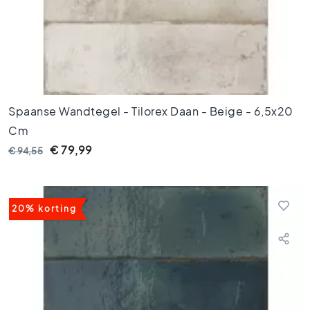
2
0
V
l
o
e
r
Spaanse Wandtegel - Tilorex Daan - Beige - 6,5x20
t
e
Cm
g
€ 79,99
€ 94,55
e
l
s
1
20% korting
5
x
1
5
V
l