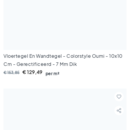
s
G
r
i
j
z
e
t
Vloertegel En Wandtegel - Colorstyle Oumi - 10x10
e
g
Cm - Gerectificeerd - 7 Mm Dik
e
€ 129,49
€ 153,85
per m²
l
s
S
t
i
j
l
e
n