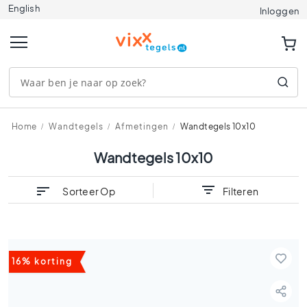
English
Tegels
Inloggen
A
f
m
e
t
i
n
g
Home
Wandtegels
Afmetingen
Wandtegels 10x10
e
n
Wandtegels 10x10
1
2
Sorteer Op
Filteren
0
x
1
2
0
16% korting
9
0