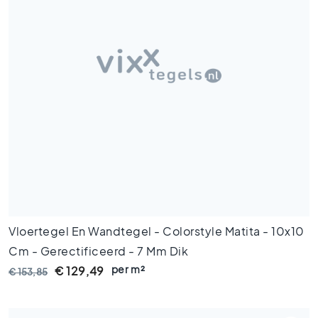
t
l
o
o
k
t
e
g
e
l
s
Z
w
a
r
Vloertegel En Wandtegel - Colorstyle Matita - 10x10
t
e
Cm - Gerectificeerd - 7 Mm Dik
t
per m²
€ 129,49
€ 153,85
e
g
e