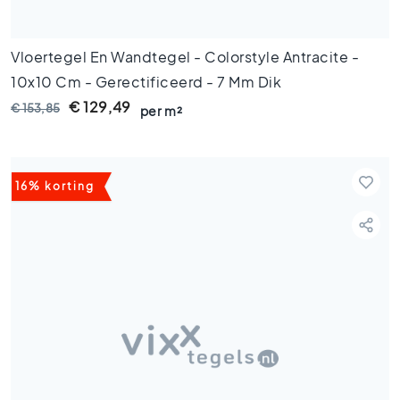
k
t
e
Vloertegel En Wandtegel - Colorstyle Antracite -
g
10x10 Cm - Gerectificeerd - 7 Mm Dik
e
l
€ 129,49
€ 153,85
per m²
s
V
i
n
16% korting
t
a
g
e
t
e
g
e
l
s
K