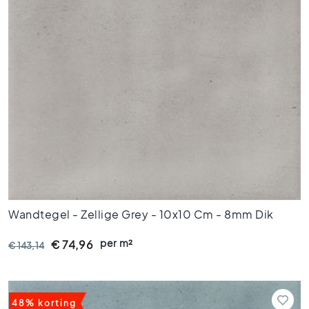
V
l
o
e
r
t
e
g
e
l
s
4
5
x
Wandtegel - Zellige Grey - 10x10 Cm - 8mm Dik
4
5
per m²
€ 74,96
€ 143,14
V
l
o
e
48% korting