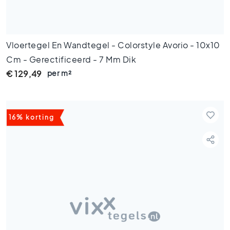
o
e
n
e
Vloertegel En Wandtegel - Colorstyle Avorio - 10x10
t
Cm - Gerectificeerd - 7 Mm Dik
e
g
per m²
€ 129,49
e
l
s
G
16% korting
o
u
d
e
n
t
e
g
e
l