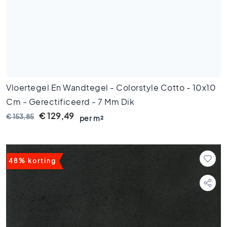
e
r
a
m
i
s
c
h
Vloertegel En Wandtegel - Colorstyle Cotto - 10x10
p
Cm - Gerectificeerd - 7 Mm Dik
a
€ 129,49
r
€ 153,85
per m²
k
e
t
48% korting
G
e
r
e
c
t