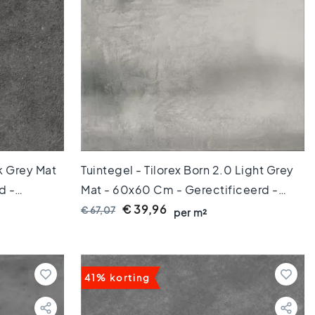
rk Grey Mat
Tuintegel - Tilorex Born 2.0 Light Grey
d -
Mat - 60x60 Cm - Gerectificeerd -
TX60621
Keramisch - 20 Mm Dik - VTX60185
€ 39,96
€ 67,07
per m²
41% korting