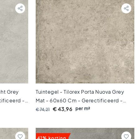
ight Grey
Tuintegel - Tilorex Porta Nuova Grey
ificeerd -
Mat - 60x60 Cm - Gerectificeerd -
per m²
X61273
Keramisch - 20 Mm Dik - VTX61318
€ 43,96
€ 74,21
41% korting