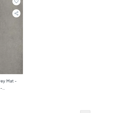
rey Mat -
 -
TX60700