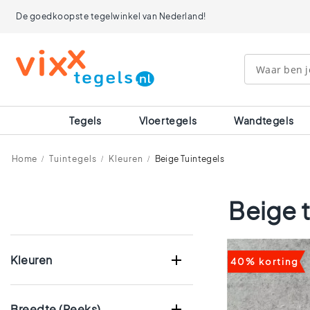
Tegels
De goedkoopste tegelwinkel van Nederland!
Afmetingen
120x120
90x90
80x80
60x120
60x60
30x60
Tegels
Vloertegels
Wandtegels
40x40
30x30
20x20
Home
Tuintegels
Kleuren
Beige Tuintegels
15x15
10x10
Beige t
Ruimtes
Badkamer
tegels
Keuken
Kleuren
40% korting
tegels
Wc
tegels
Breedte (reeks)