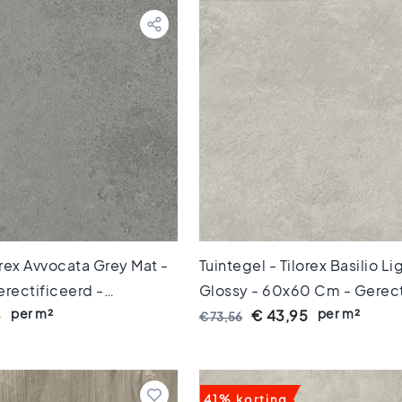
orex Avvocata Grey Mat -
Tuintegel - Tilorex Basilio L
rectificeerd -
Glossy - 60x60 Cm - Gerect
per m²
per m²
0 Mm Dik - VTX61245
Keramisch - 20 Mm Dik - VT
6
€ 43,95
€ 73,56
41% korting