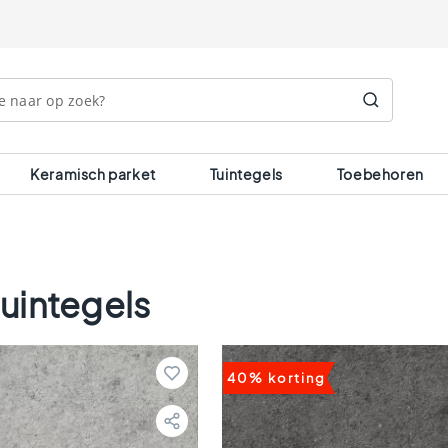
Search
Keramisch parket
Tuintegels
Toebehoren
uintegels
40% korting