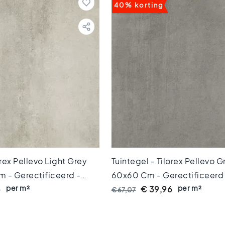
40% korting
orex Pellevo Light Grey
Tuintegel - Tilorex Pellevo G
 - Gerectificeerd -
60x60 Cm - Gerectificeerd
per m²
per m²
0 Mm Dik - VTX60701
Keramisch - 20 Mm Dik - V
6
€ 39,96
€ 67,07