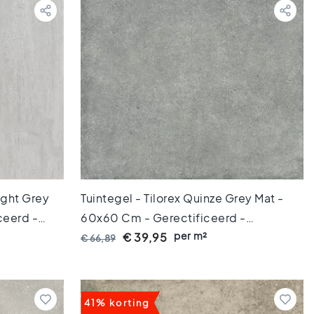
ight Grey
Tuintegel - Tilorex Quinze Grey Mat -
ceerd -
60x60 Cm - Gerectificeerd -
per m²
TX60722
Keramisch - 20 Mm Dik - VTX60654
€ 39,95
€ 66,89
41% korting