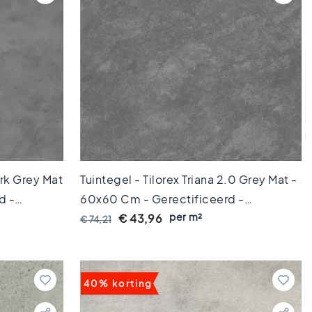
ark Grey Mat
Tuintegel - Tilorex Triana 2.0 Grey Mat -
d -
60x60 Cm - Gerectificeerd -
per m²
X61287
Keramisch - 20 Mm Dik - VTX60152
€ 43,96
€ 74,21
40% korting