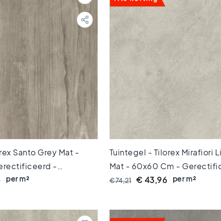
orex Santo Grey Mat -
Tuintegel - Tilorex Mirafiori 
rectificeerd -
Mat - 60x60 Cm - Gerectifi
per m²
per m²
0 Mm Dik - VTX61473
Keramisch - 20 Mm Dik - VT
6
€ 43,96
€ 74,21