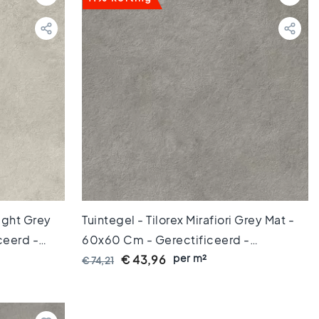
Light Grey
Tuintegel - Tilorex Mirafiori Grey Mat -
ceerd -
60x60 Cm - Gerectificeerd -
per m²
X61146
Keramisch - 20 Mm Dik - VTX61145
€ 43,96
€ 74,21