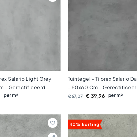
orex Salario Light Grey
Tuintegel - Tilorex Salario D
 - Gerectificeerd -
- 60x60 Cm - Gerectificeer
per m²
per m²
0 Mm Dik - VTX61288
Keramisch - 20 Mm Dik - VT
6
€ 39,96
€ 67,07
40% korting