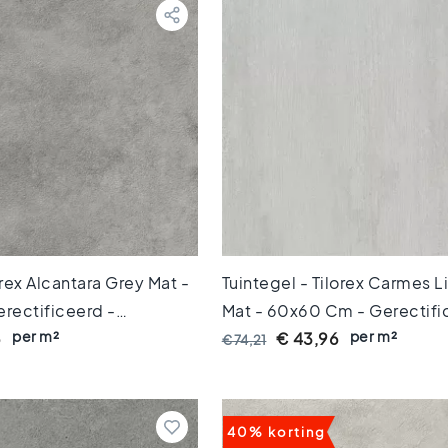
orex Alcantara Grey Mat -
Tuintegel - Tilorex Carmes L
rectificeerd -
Mat - 60x60 Cm - Gerectifi
per m²
per m²
0 Mm Dik - VTX60530
Keramisch - 20 Mm Dik - V
6
€ 43,96
€ 74,21
40% korting