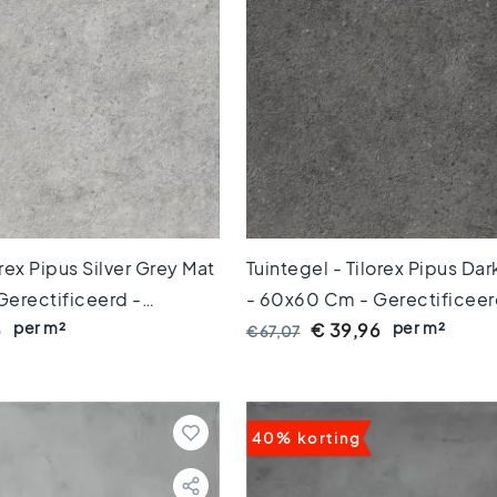
orex Pipus Silver Grey Mat
Tuintegel - Tilorex Pipus Da
erectificeerd -
- 60x60 Cm - Gerectificeer
per m²
per m²
0 Mm Dik - VTX60622
Keramisch - 20 Mm Dik - V
6
€ 39,96
€ 67,07
40% korting