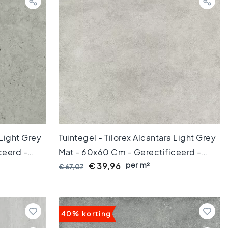
 Light Grey
Tuintegel - Tilorex Alcantara Light Grey
ceerd -
Mat - 60x60 Cm - Gerectificeerd -
per m²
TX61242
Keramisch - 20 Mm Dik - VTX60531
€ 39,96
€ 67,07
40% korting