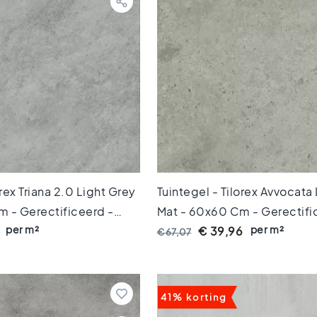
orex Triana 2.0 Light Grey
Tuintegel - Tilorex Avvocata
 - Gerectificeerd -
Mat - 60x60 Cm - Gerectifi
per m²
per m²
0 Mm Dik - VTX60153
Keramisch - 20 Mm Dik - V
€ 39,96
€ 67,07
41% korting