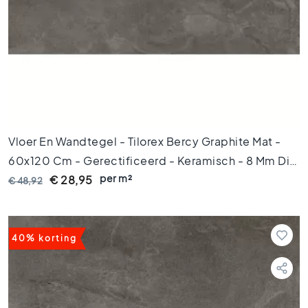
o
e
r
t
e
g
e
l
s
1
Vloer En Wandtegel - Tilorex Bercy Graphite Mat -
0
x
60x120 Cm - Gerectificeerd - Keramisch - 8 Mm Dik
1
per m²
- VTX60856
€ 28,95
€ 48,92
0
K
l
e
40% korting
u
r
e
n