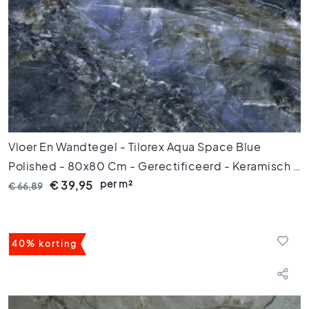
l
s
W
c
t
e
g
e
l
s
Vloer En Wandtegel - Tilorex Aqua Space Blue
K
Polished - 80x80 Cm - Gerectificeerd - Keramisch -
l
per m²
8 Mm Dik - VTX60326
€ 39,95
€ 66,89
e
u
r
e
40% korting
n
H
o
u