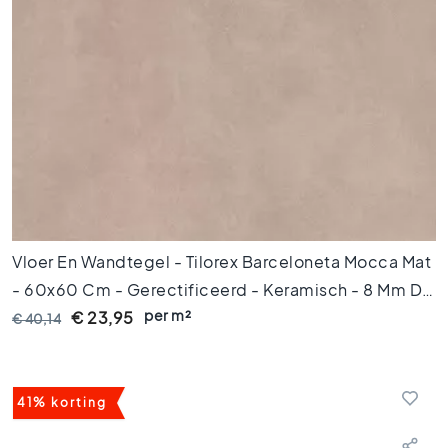
i
f
i
c
e
e
r
d
e
t
e
g
e
Vloer En Wandtegel - Tilorex Barceloneta Mocca Mat
l
- 60x60 Cm - Gerectificeerd - Keramisch - 8 Mm Dik
s
per m²
- VTX60071
€ 23,95
€ 40,14
Vloertegels
A
f
m
41% korting
e
t