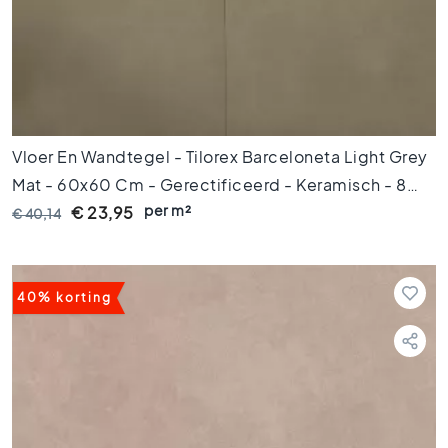
e
r
a
m
i
s
c
Vloer En Wandtegel - Tilorex Barceloneta Light Grey
h
Mat - 60x60 Cm - Gerectificeerd - Keramisch - 8
p
a
per m²
Mm Dik - VTX60070
€ 23,95
€ 40,14
r
k
e
t
40% korting
G
e
r
e
c
t