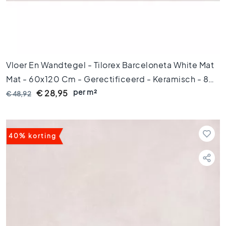
g
e
l
s
6
0
Vloer En Wandtegel - Tilorex Barceloneta White Mat
x
1
Mat - 60x120 Cm - Gerectificeerd - Keramisch - 8
2
per m²
Mm Dik - VTX60133
€ 28,95
€ 48,92
0
V
l
o
40% korting
e
r
t
e
g
e
l
s