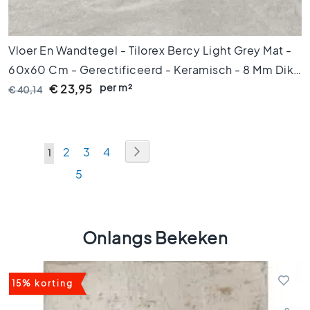
e
l
s
Vloer En Wandtegel - Tilorex Bercy Light Grey Mat -
V
60x60 Cm - Gerectificeerd - Keramisch - 8 Mm Dik -
l
per m²
VTX60861
€ 23,95
o
€ 40,14
e
r
t
Pagina
e
Pagina
Volgende
Pagina
Pagina
Pagina
2
3
4
U
1
g
Pagina
5
lees
e
l
momenteel
s
pagina
z
Onlangs Bekeken
w
a
r
t
15% korting
w
i