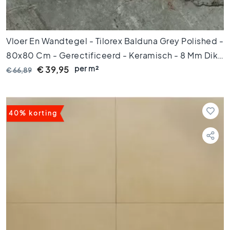
o
e
n
e
Vloer En Wandtegel - Tilorex Balduna Grey Polished -
t
80x80 Cm - Gerectificeerd - Keramisch - 8 Mm Dik -
e
per m²
VTX61301
€ 39,95
g
€ 66,89
e
l
s
40% korting
G
o
u
d
e
n
t
e
g
e
l