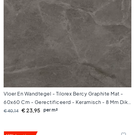
M
a
r
m
e
r
v
l
o
e
r
t
e
g
e
Vloer En Wandtegel - Tilorex Bercy Graphite Mat -
l
60x60 Cm - Gerectificeerd - Keramisch - 8 Mm Dik -
s
per m²
VTX60857
€ 23,95
€ 40,14
V
l
o
e