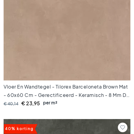
H
e
x
a
g
o
n
t
e
g
e
l
s
Vloer En Wandtegel - Tilorex Barceloneta Brown Mat
V
i
- 60x60 Cm - Gerectificeerd - Keramisch - 8 Mm Dik
s
per m²
- VTX60067
€ 23,95
€ 40,14
g
r
a
a
40% korting
t