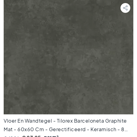
t
e
g
e
l
s
P
o
r
t
u
g
e
s
e
t
e
g
Vloer En Wandtegel - Tilorex Barceloneta Graphite
e
l
Mat - 60x60 Cm - Gerectificeerd - Keramisch - 8
s