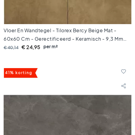
2
0
V
l
Vloer En Wandtegel - Tilorex Bercy Beige Mat -
o
e
60x60 Cm - Gerectificeerd - Keramisch - 9,3 Mm
r
per m²
Dik - VTX60870
€ 24,95
€ 40,14
t
e
g
e
41% korting
l
s
1
5
x
1
5
V
l