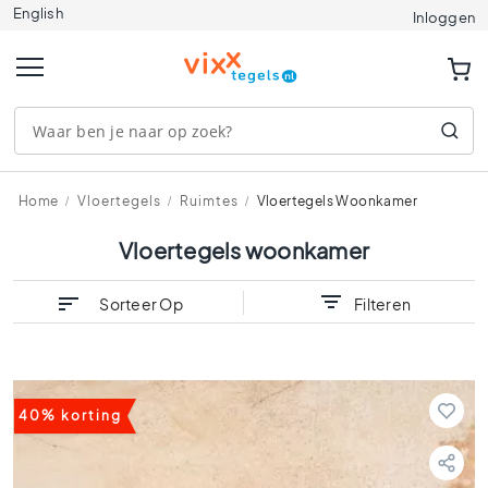
English
Tegels
Inloggen
A
f
m
e
t
i
n
g
Home
Vloertegels
Ruimtes
Vloertegels Woonkamer
e
n
Vloertegels woonkamer
1
2
Sorteer Op
Filteren
0
x
1
2
0
40% korting
9
0