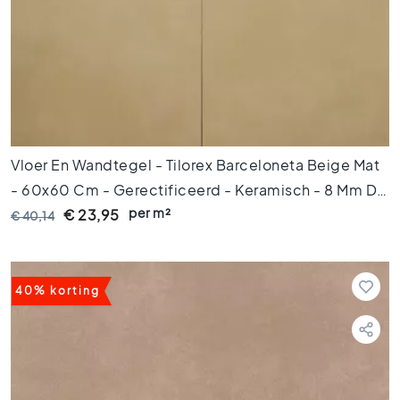
s
G
r
i
j
z
e
t
Vloer En Wandtegel - Tilorex Barceloneta Beige Mat
e
- 60x60 Cm - Gerectificeerd - Keramisch - 8 Mm Dik
g
e
per m²
- VTX60066
€ 23,95
€ 40,14
l
s
S
t
40% korting
i
j
l
e
n