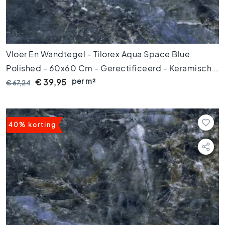
k
a
m
e
r
Vloer En Wandtegel - Tilorex Aqua Space Blue
t
e
Polished - 60x60 Cm - Gerectificeerd - Keramisch -
g
per m²
8 Mm Dik - VTX60325
€ 39,95
€ 67,24
e
l
s
K
40% korting
e
u
k
e
n
t
e
g
e