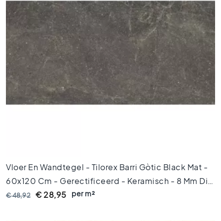
V
l
o
e
r
t
e
g
e
l
s
4
5
x
4
5
Vloer En Wandtegel - Tilorex Barri Gòtic Black Mat -
60x120 Cm - Gerectificeerd - Keramisch - 8 Mm Dik
V
l
per m²
- VTX60028
€ 28,95
€ 48,92
o
e