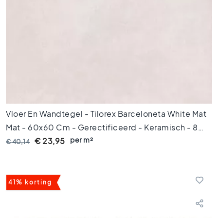
6
0
x
6
0
V
l
o
e
r
t
Vloer En Wandtegel - Tilorex Barceloneta White Mat
e
Mat - 60x60 Cm - Gerectificeerd - Keramisch - 8
g
per m²
Mm Dik - VTX60073
e
€ 23,95
€ 40,14
l
s
3
0
41% korting
x
6
0