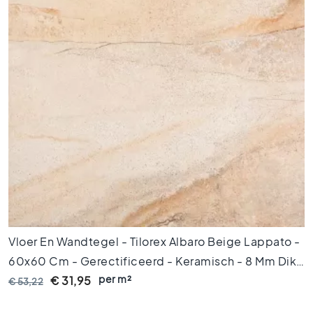
x
9
0
8
0
x
8
0
6
0
x
1
2
0
6
Vloer En Wandtegel - Tilorex Albaro Beige Lappato -
0
60x60 Cm - Gerectificeerd - Keramisch - 8 Mm Dik -
x
6
per m²
VTX61164
€ 31,95
€ 53,22
0
3