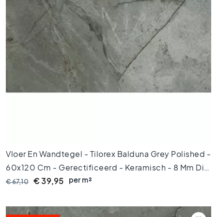
t
l
o
o
k
t
e
g
e
l
s
Z
w
a
r
Vloer En Wandtegel - Tilorex Balduna Grey Polished -
t
60x120 Cm - Gerectificeerd - Keramisch - 8 Mm Dik
e
t
per m²
- VTX61299
€ 39,95
€ 67,10
e
g
e