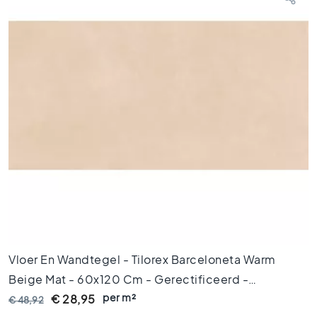
i
n
g
e
n
V
l
o
e
r
t
e
g
e
l
s
1
Vloer En Wandtegel - Tilorex Barceloneta Warm
2
Beige Mat - 60x120 Cm - Gerectificeerd -
0
x
per m²
Keramisch - 8 Mm Dik - VTX60132
€ 28,95
€ 48,92
1