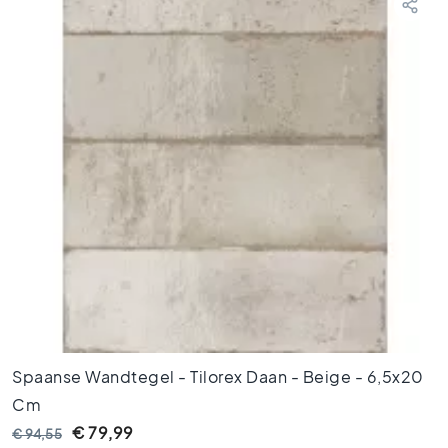
t
V
l
o
e
r
t
e
g
e
l
s
a
n
t
r
a
Spaanse Wandtegel - Tilorex Daan - Beige - 6,5x20
c
Cm
i
e
€ 79,99
€ 94,55