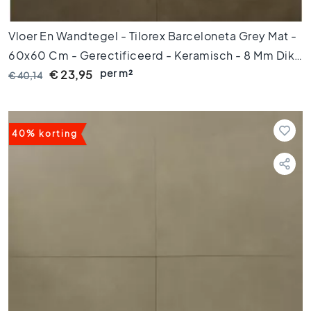
k
t
e
Vloer En Wandtegel - Tilorex Barceloneta Grey Mat -
g
60x60 Cm - Gerectificeerd - Keramisch - 8 Mm Dik -
e
per m²
VTX60069
€ 23,95
€ 40,14
l
s
V
i
40% korting
n
t
a
g
e
t
e
g
e
l
s
K