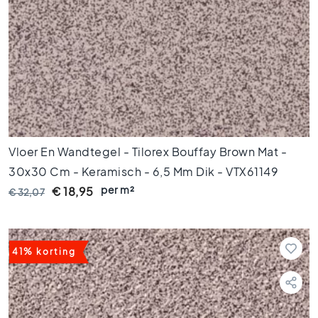
o
e
r
t
e
g
e
l
s
1
0
Vloer En Wandtegel - Tilorex Bouffay Brown Mat -
x
30x30 Cm - Keramisch - 6,5 Mm Dik - VTX61149
1
per m²
€ 18,95
€ 32,07
0
K
l
e
41% korting
u
r
e
n