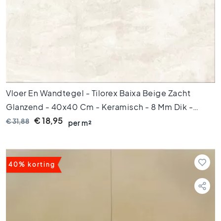
s
G
r
i
j
z
e
t
Vloer En Wandtegel - Tilorex Baixa Beige Zacht
e
g
Glanzend - 40x40 Cm - Keramisch - 8 Mm Dik -
e
VTX60519
€ 18,95
€ 31,88
per m²
l
s
S
t
40% korting
i
j
l
e
n