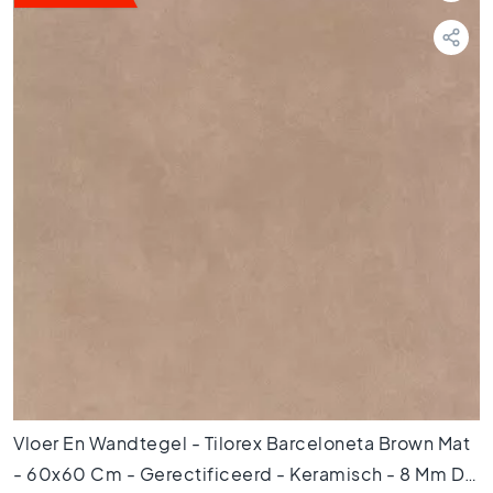
t
e
g
e
l
s
P
o
r
t
u
g
e
s
e
t
e
g
e
Vloer En Wandtegel - Tilorex Barceloneta Brown Mat
l
- 60x60 Cm - Gerectificeerd - Keramisch - 8 Mm Dik
s