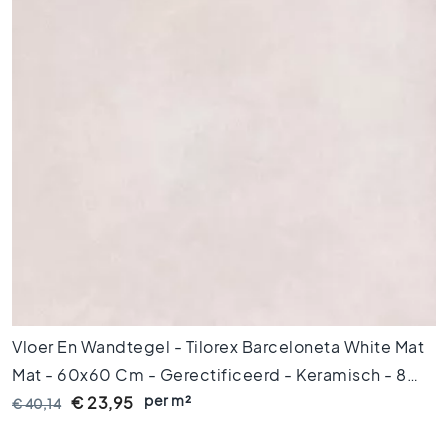
V
l
o
e
r
t
e
g
e
l
s
4
5
x
4
5
Vloer En Wandtegel - Tilorex Barceloneta White Mat
V
Mat - 60x60 Cm - Gerectificeerd - Keramisch - 8
l
per m²
Mm Dik - VTX60073
€ 23,95
€ 40,14
o
e