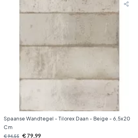
t
V
l
o
e
r
t
e
g
e
l
s
a
n
t
r
a
Spaanse Wandtegel - Tilorex Daan - Beige - 6,5x20
c
i
Cm
e
€ 79,99
€ 94,55