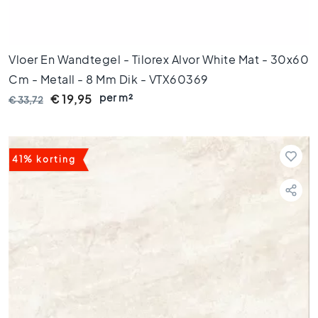
o
e
n
e
Vloer En Wandtegel - Tilorex Alvor White Mat - 30x60
t
Cm - Metall - 8 Mm Dik - VTX60369
e
g
per m²
€ 19,95
€ 33,72
e
l
s
41% korting
G
o
u
d
e
n
t
e
g
e
l