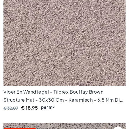
M
a
r
m
e
r
v
l
o
e
r
t
e
g
e
Vloer En Wandtegel - Tilorex Bouffay Brown
l
s
Structure Mat - 30x30 Cm - Keramisch - 6,5 Mm Dik
V
per m²
- VTX61148
€ 18,95
€ 32,07
l
o
e