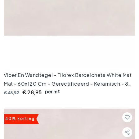
6
0
x
6
0
V
l
o
e
r
t
Vloer En Wandtegel - Tilorex Barceloneta White Mat
e
Mat - 60x120 Cm - Gerectificeerd - Keramisch - 8
g
e
per m²
Mm Dik - VTX60133
€ 28,95
€ 48,92
l
s
3
0
40% korting
x
6
0