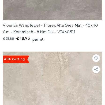
k
a
m
e
r
Vloer En Wandtegel - Tilorex Alta Grey Mat - 40x40
t
e
Cm - Keramisch - 8 Mm Dik - VTX60511
g
€ 18,95
€ 31,88
per m²
e
l
s
K
41% korting
e
u
k
e
n
t
e
g
e