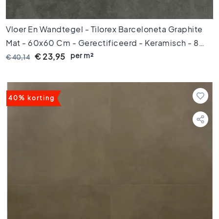
k
t
e
Vloer En Wandtegel - Tilorex Barceloneta Graphite
g
Mat - 60x60 Cm - Gerectificeerd - Keramisch - 8
e
l
per m²
Mm Dik - VTX60068
€ 23,95
€ 40,14
s
V
i
40% korting
n
t
a
g
e
t
e
g
e
l
s
K