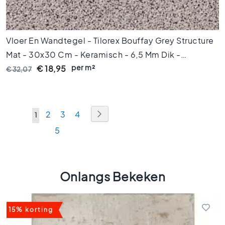
e
l
s
Vloer En Wandtegel - Tilorex Bouffay Grey Structure
V
Mat - 30x30 Cm - Keramisch - 6,5 Mm Dik -
l
o
per m²
VTX60717
€ 18,95
€ 32,07
e
r
t
e
Pagina
Pagina
Volgende
Pagina
Pagina
Pagina
2
3
4
U
1
g
e
Pagina
5
lees
l
momenteel
s
z
pagina
w
Onlangs Bekeken
a
r
t
15% korting
w
i