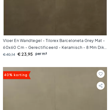
e
r
a
m
i
s
c
Vloer En Wandtegel - Tilorex Barceloneta Grey Mat -
h
p
60x60 Cm - Gerectificeerd - Keramisch - 8 Mm Dik -
a
per m²
VTX60069
€ 23,95
€ 40,14
r
k
e
t
40% korting
G
e
r
e
c
t