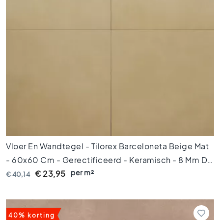
H
e
x
a
g
o
n
t
e
g
e
l
s
V
Vloer En Wandtegel - Tilorex Barceloneta Beige Mat
i
- 60x60 Cm - Gerectificeerd - Keramisch - 8 Mm Dik
s
per m²
- VTX60066
€ 23,95
g
€ 40,14
r
a
a
t
40% korting