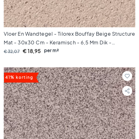
2
0
V
l
o
Vloer En Wandtegel - Tilorex Bouffay Beige Structure
e
Mat - 30x30 Cm - Keramisch - 6,5 Mm Dik -
r
per m²
VTX60767
t
€ 18,95
€ 32,07
e
g
e
l
41% korting
s
1
5
x
1
5
V
l