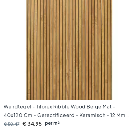
x
9
0
8
0
x
8
0
6
0
x
1
2
0
6
Wandtegel - Tilorex Ribble Wood Beige Mat -
0
40x120 Cm - Gerectificeerd - Keramisch - 12 Mm
x
6
per m²
Dik - VTX60159
€ 34,95
€ 50,47
0
3