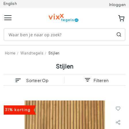
English
Tegels
Inloggen
A
f
m
e
t
i
n
g
Home
Wandtegels
Stijlen
e
n
Stijlen
1
2
Sorteer Op
Filteren
0
x
1
2
0
31% korting
9
0