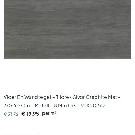
t
l
o
o
k
t
e
g
e
l
s
Z
w
a
r
Vloer En Wandtegel - Tilorex Alvor Graphite Mat -
t
30x60 Cm - Metall - 8 Mm Dik - VTX60367
e
t
per m²
€ 19,95
€ 33,72
e
g
e