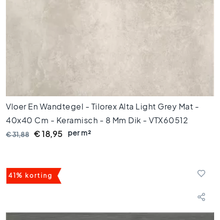
l
s
W
c
t
e
g
e
l
s
Vloer En Wandtegel - Tilorex Alta Light Grey Mat -
K
40x40 Cm - Keramisch - 8 Mm Dik - VTX60512
l
per m²
€ 18,95
€ 31,88
e
u
r
e
n
41% korting
H
o
u