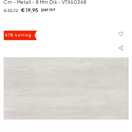
Cm - Metall - 8 Mm Dik - VTX60368
e
per m²
€ 19,95
€ 33,72
t
e
g
e
41% korting
l
s
W
i
t
t
e
t
e
g
e
l
s
G
r