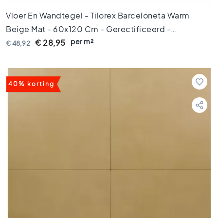
o
e
Vloer En Wandtegel - Tilorex Barceloneta Warm
r
Beige Mat - 60x120 Cm - Gerectificeerd -
t
e
per m²
Keramisch - 8 Mm Dik - VTX60132
€ 28,95
€ 48,92
g
e
l
s
40% korting
8
0
x
8
0
V
l
o
e
r
t
e