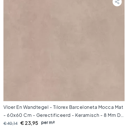
i
n
g
e
n
V
l
o
e
r
t
e
g
e
l
s
1
2
Vloer En Wandtegel - Tilorex Barceloneta Mocca Mat
0
- 60x60 Cm - Gerectificeerd - Keramisch - 8 Mm Dik
x
per m²
- VTX60071
€ 23,95
€ 40,14
1