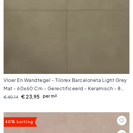
i
f
i
c
e
e
r
d
e
t
e
g
e
Vloer En Wandtegel - Tilorex Barceloneta Light Grey
l
s
Mat - 60x60 Cm - Gerectificeerd - Keramisch - 8
per m²
Mm Dik - VTX60070
€ 23,95
Vloertegels
€ 40,14
A
f
m
40% korting
e
t