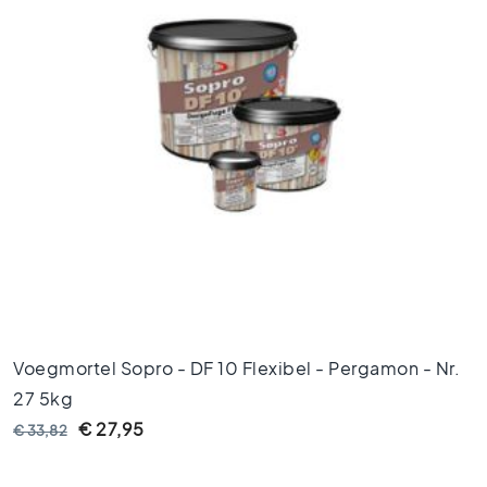
V
l
o
e
r
t
e
g
e
l
s
4
5
x
4
5
Voegmortel Sopro - DF 10 Flexibel - Pergamon - Nr.
27 5kg
V
l
€ 27,95
€ 33,82
o
e