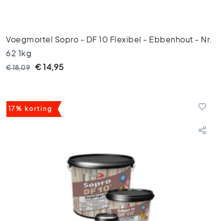
o
e
n
e
Voegmortel Sopro - DF 10 Flexibel - Ebbenhout - Nr.
t
62 1kg
e
€ 14,95
g
€ 18,09
e
l
s
17% korting
G
o
u
d
e
n
t
e
g
e
l