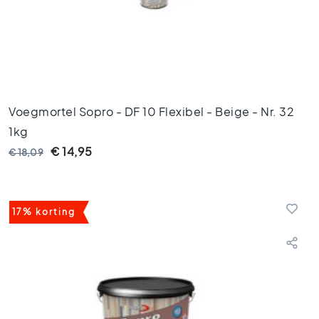
e
r
a
m
i
s
c
Voegmortel Sopro - DF 10 Flexibel - Beige - Nr. 32
h
1kg
p
a
€ 14,95
€ 18,09
r
k
e
t
17% korting
G
e
r
e
c
t