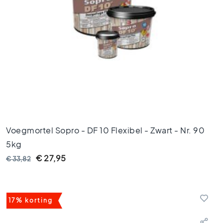
i
f
i
c
e
e
r
d
e
t
e
g
e
Voegmortel Sopro - DF 10 Flexibel - Zwart - Nr. 90
l
5kg
s
€ 27,95
€ 33,82
Vloertegels
A
f
m
17% korting
e
t