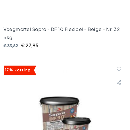
2
0
V
l
Voegmortel Sopro - DF 10 Flexibel - Beige - Nr. 32
o
e
5kg
r
€ 27,95
€ 33,82
t
e
g
e
17% korting
l
s
1
5
x
1
5
V
l