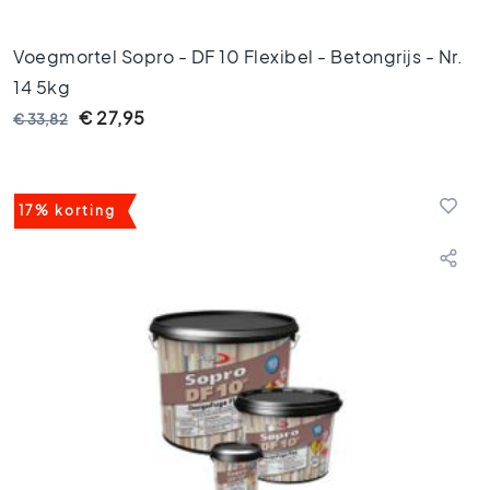
k
t
e
Voegmortel Sopro - DF 10 Flexibel - Betongrijs - Nr.
g
14 5kg
e
€ 27,95
€ 33,82
l
s
V
i
17% korting
n
t
a
g
e
t
e
g
e
l
s
K