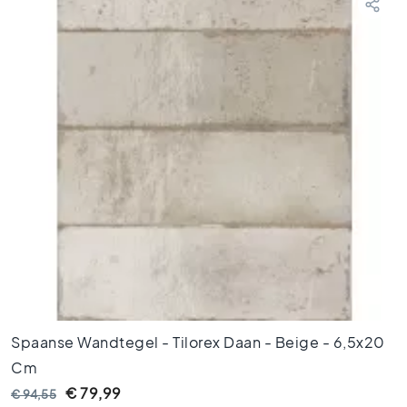
t
V
l
o
e
r
t
e
g
e
l
s
a
n
t
r
a
Spaanse Wandtegel - Tilorex Daan - Beige - 6,5x20
c
Cm
i
e
€ 79,99
€ 94,55