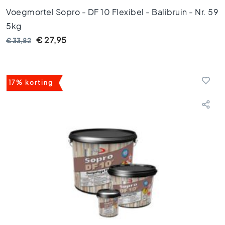
o
e
Voegmortel Sopro - DF 10 Flexibel - Balibruin - Nr. 59
r
5kg
t
€ 27,95
€ 33,82
e
g
e
l
17% korting
s
8
0
x
8
0
V
l
o
e
r
t
e