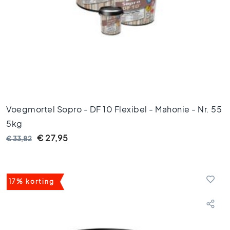
l
s
W
c
t
e
g
e
l
s
Voegmortel Sopro - DF 10 Flexibel - Mahonie - Nr. 55
K
5kg
l
€ 27,95
€ 33,82
e
u
r
e
17% korting
n
H
o
u