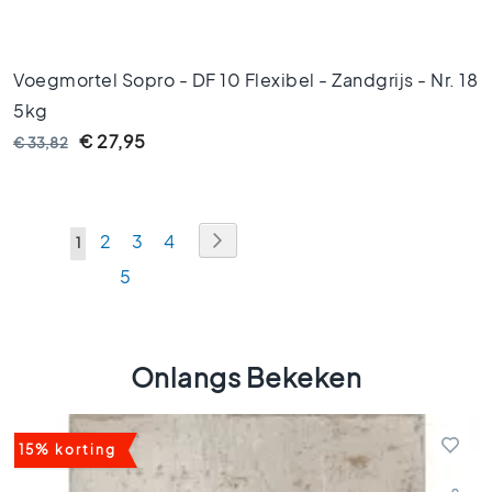
e
l
s
Voegmortel Sopro - DF 10 Flexibel - Zandgrijs - Nr. 18
V
5kg
l
€ 27,95
o
€ 33,82
e
r
t
Pagina
e
Pagina
Volgende
Pagina
Pagina
Pagina
2
3
4
U
1
g
Pagina
5
lees
e
l
momenteel
s
pagina
z
Onlangs Bekeken
w
a
r
t
15% korting
w
i