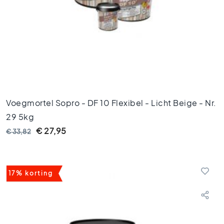
o
e
r
t
e
g
e
l
s
1
Voegmortel Sopro - DF 10 Flexibel - Licht Beige - Nr.
0
x
29 5kg
1
€ 27,95
€ 33,82
0
K
l
e
17% korting
u
r
e
n