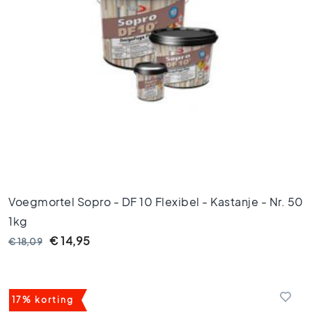
H
e
x
a
g
o
n
t
e
g
e
l
s
Voegmortel Sopro - DF 10 Flexibel - Kastanje - Nr. 50
V
i
1kg
s
€ 14,95
€ 18,09
g
r
a
a
17% korting
t