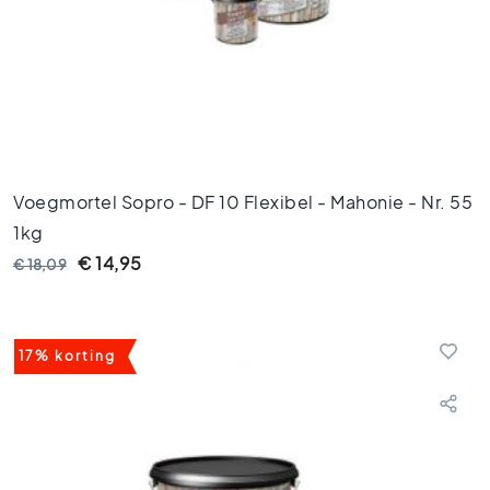
s
G
r
i
j
z
e
t
Voegmortel Sopro - DF 10 Flexibel - Mahonie - Nr. 55
e
1kg
g
e
€ 14,95
€ 18,09
l
s
S
t
17% korting
i
j
l
e
n