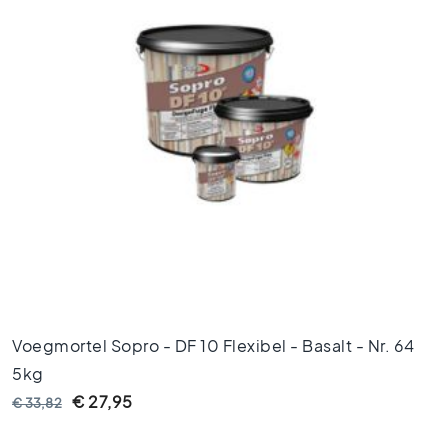
x
9
0
8
0
x
8
0
6
0
x
1
2
0
6
Voegmortel Sopro - DF 10 Flexibel - Basalt - Nr. 64
0
5kg
x
6
€ 27,95
€ 33,82
0
3