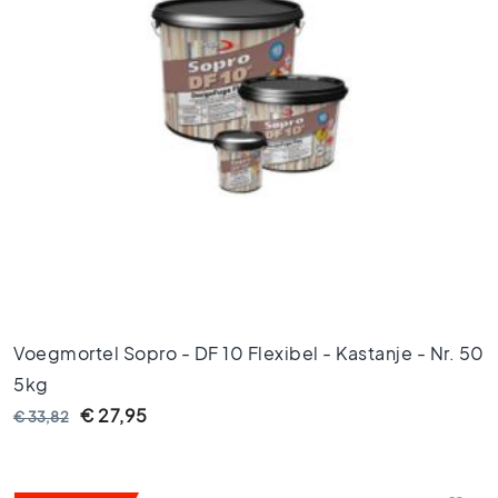
t
l
o
o
k
t
e
g
e
l
s
Z
w
a
r
Voegmortel Sopro - DF 10 Flexibel - Kastanje - Nr. 50
t
5kg
e
t
€ 27,95
€ 33,82
e
g
e