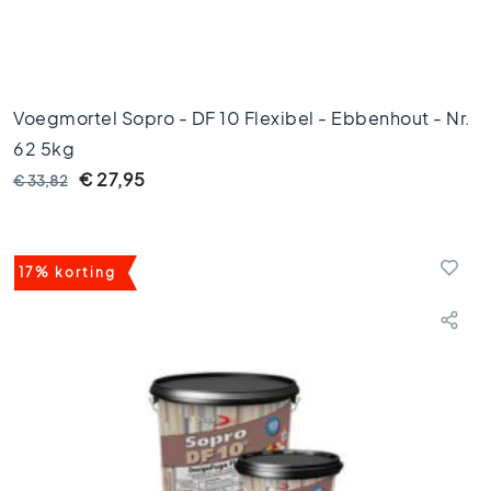
k
a
m
e
r
Voegmortel Sopro - DF 10 Flexibel - Ebbenhout - Nr.
t
e
62 5kg
g
€ 27,95
€ 33,82
e
l
s
K
17% korting
e
u
k
e
n
t
e
g
e