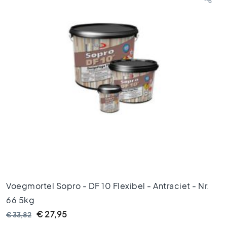
i
n
g
e
n
V
l
o
e
r
t
e
g
e
l
s
1
Voegmortel Sopro - DF 10 Flexibel - Antraciet - Nr.
2
66 5kg
0
x
€ 27,95
€ 33,82
1