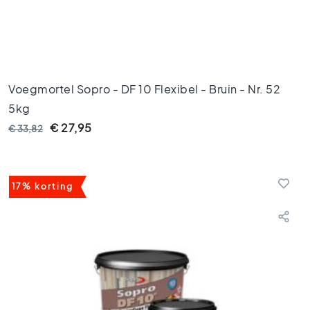
g
e
l
s
6
0
Voegmortel Sopro - DF 10 Flexibel - Bruin - Nr. 52
x
1
5kg
2
€ 27,95
€ 33,82
0
V
l
o
17% korting
e
r
t
e
g
e
l
s