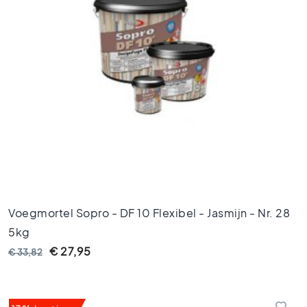
M
a
r
m
e
r
v
l
o
e
r
t
e
g
e
Voegmortel Sopro - DF 10 Flexibel - Jasmijn - Nr. 28
l
5kg
s
€ 27,95
€ 33,82
V
l
o
e