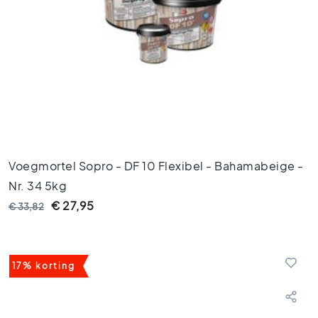
6
0
x
6
0
V
l
o
e
r
t
Voegmortel Sopro - DF 10 Flexibel - Bahamabeige -
e
Nr. 34 5kg
g
e
€ 27,95
€ 33,82
l
s
3
0
17% korting
x
6
0