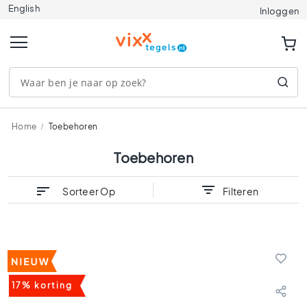
English
Tegels
Inloggen
A
f
m
e
t
i
n
g
Home
Toebehoren
e
n
Toebehoren
1
2
Sorteer Op
Filteren
0
x
1
2
0
9
17% korting
0