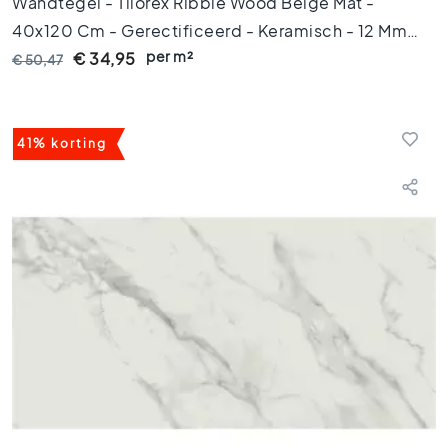
Wandtegel - Tilorex Ribble Wood Beige Mat -
1
40x120 Cm - Gerectificeerd - Keramisch - 12 Mm
5
x
per m²
Dik - VTX60159
€ 34,95
€ 50,47
1
5
1
0
41% korting
x
1
0
R
u
i
m
t
e
s
B
a
d