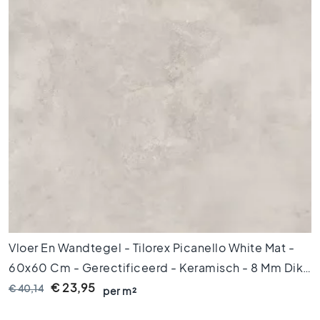
V
l
o
e
r
t
e
g
e
l
s
4
5
x
4
5
Vloer En Wandtegel - Tilorex Picanello White Mat -
V
60x60 Cm - Gerectificeerd - Keramisch - 8 Mm Dik -
l
VTX61110
€ 23,95
€ 40,14
o
per m²
e