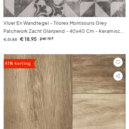
o
e
n
e
Vloer En Wandtegel - Tilorex Montsouris Grey
t
Patchwork Zacht Glanzend - 40x40 Cm - Keramisch
e
per m²
- 8 Mm Dik - VTX60635
€ 18,95
g
€ 31,88
e
l
s
41% korting
G
o
u
d
e
n
t
e
g
e
l