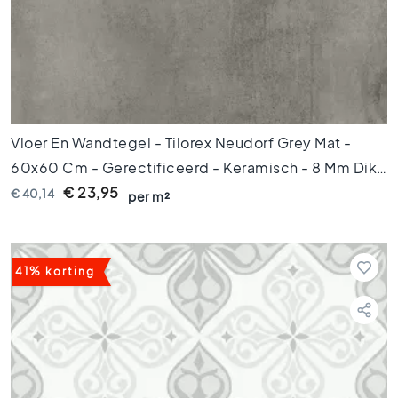
e
r
a
m
i
s
c
Vloer En Wandtegel - Tilorex Neudorf Grey Mat -
h
60x60 Cm - Gerectificeerd - Keramisch - 8 Mm Dik -
p
a
VTX60672
€ 23,95
€ 40,14
per m²
r
k
e
t
41% korting
G
e
r
e
c
t