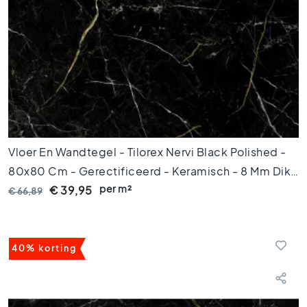
o
e
r
t
e
g
e
l
s
1
0
Vloer En Wandtegel - Tilorex Nervi Black Polished -
x
80x80 Cm - Gerectificeerd - Keramisch - 8 Mm Dik -
1
0
per m²
VTX61161
€ 39,95
€ 66,89
K
l
e
u
40% korting
r
e
n