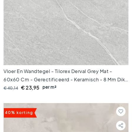
6
0
x
6
0
V
l
o
e
r
t
Vloer En Wandtegel - Tilorex Derval Grey Mat -
e
60x60 Cm - Gerectificeerd - Keramisch - 8 Mm Dik -
g
e
per m²
VTX60708
€ 23,95
€ 40,14
l
s
3
0
40% korting
x
6
0