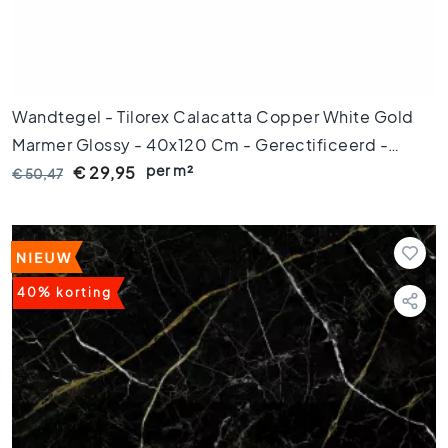
2
0
V
l
o
Wandtegel - Tilorex Calacatta Copper White Gold
e
Marmer Glossy - 40x120 Cm - Gerectificeerd -
r
t
per m²
Keramisch - 12 Mm Dik - VTX60280
€ 29,95
€ 50,47
e
g
e
l
s
1
40% korting
5
x
1
5
V
l