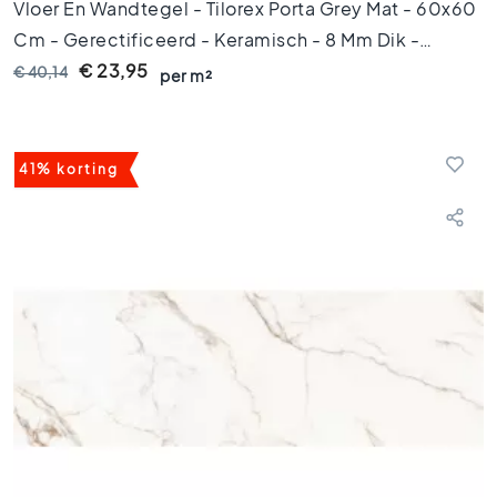
l
Vloer En Wandtegel - Tilorex Porta Grey Mat - 60x60
s
Cm - Gerectificeerd - Keramisch - 8 Mm Dik -
3
VTX61442
€ 23,95
€ 40,14
0
per m²
x
3
0
41% korting
V
l
o
e
r
t
e
g
e
l
s
2
0
x