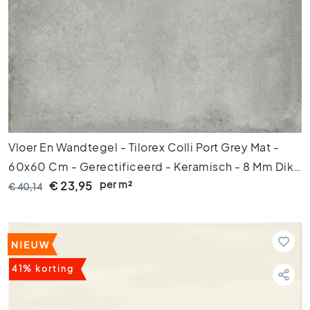
l
s
W
c
t
e
g
e
l
s
Vloer En Wandtegel - Tilorex Colli Port Grey Mat -
K
60x60 Cm - Gerectificeerd - Keramisch - 8 Mm Dik -
l
per m²
VTX61304
€ 23,95
€ 40,14
e
u
r
e
n
H
41% korting
o
u