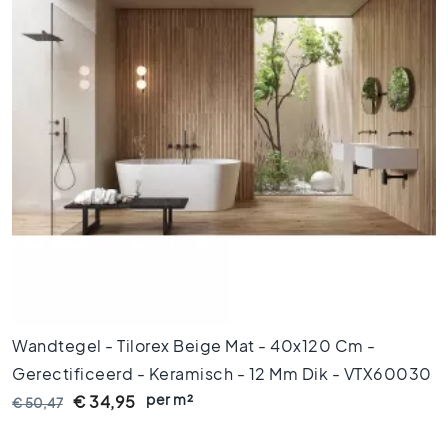
x
9
0
8
0
x
8
0
6
0
x
1
2
0
6
Wandtegel - Tilorex Beige Mat - 40x120 Cm -
0
Gerectificeerd - Keramisch - 12 Mm Dik - VTX60030
x
6
per m²
€ 34,95
€ 50,47
0
3