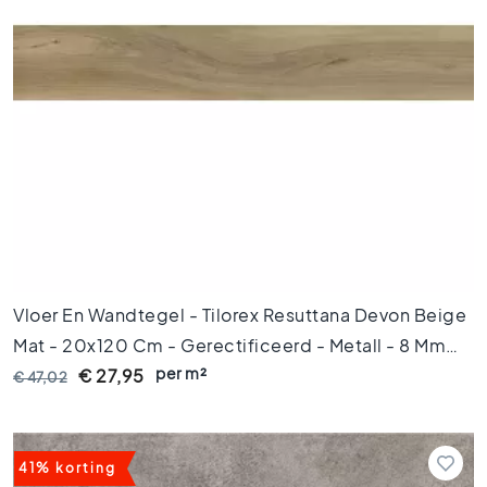
H
e
x
a
g
o
n
t
e
g
e
l
s
Vloer En Wandtegel - Tilorex Resuttana Devon Beige
V
i
Mat - 20x120 Cm - Gerectificeerd - Metall - 8 Mm
s
per m²
Dik - VTX61037
€ 27,95
€ 47,02
g
r
a
a
41% korting
t