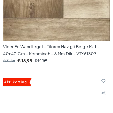
s
G
r
i
j
z
e
t
Vloer En Wandtegel - Tilorex Navigli Beige Mat -
e
40x40 Cm - Keramisch - 8 Mm Dik - VTX61307
g
e
per m²
€ 18,95
€ 31,88
l
s
S
t
41% korting
i
j
l
e
n