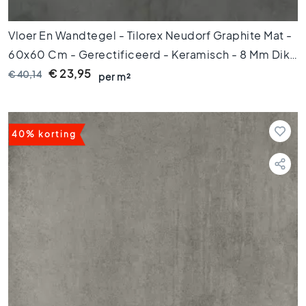
k
t
e
Vloer En Wandtegel - Tilorex Neudorf Graphite Mat -
g
60x60 Cm - Gerectificeerd - Keramisch - 8 Mm Dik -
e
VTX60671
€ 23,95
€ 40,14
l
per m²
s
V
i
40% korting
n
t
a
g
e
t
e
g
e
l
s
K