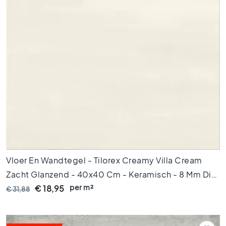
t
l
o
o
k
t
e
g
e
l
s
Z
w
a
r
Vloer En Wandtegel - Tilorex Creamy Villa Cream
t
Zacht Glanzend - 40x40 Cm - Keramisch - 8 Mm Dik
e
t
per m²
- VTX60291
€ 18,95
€ 31,88
e
g
e