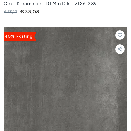
Cm - Keramisch - 10 Mm Dik - VTX61289
r
t
€ 33,08
€ 55,13
e
g
e
l
40% korting
s
G
r
o
e
n
e
v
l
o
e
r
t
e
g