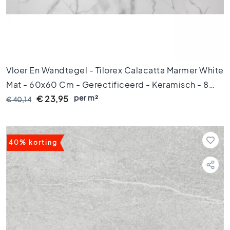
g
e
l
s
6
0
x
Vloer En Wandtegel - Tilorex Calacatta Marmer White
1
Mat - 60x60 Cm - Gerectificeerd - Keramisch - 8
2
per m²
Mm Dik - VTX60283
0
€ 23,95
€ 40,14
V
l
o
40% korting
e
r
t
e
g
e
l
s