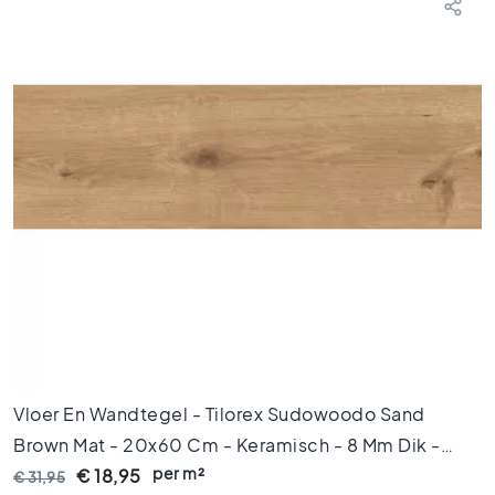
i
n
g
e
n
V
l
o
e
r
t
e
g
e
l
s
1
2
Vloer En Wandtegel - Tilorex Sudowoodo Sand
0
Brown Mat - 20x60 Cm - Keramisch - 8 Mm Dik -
x
per m²
VTX60759
€ 18,95
€ 31,95
1