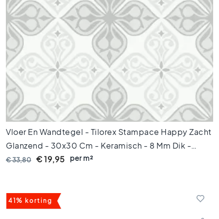
i
f
i
c
e
e
r
d
e
t
e
g
e
Vloer En Wandtegel - Tilorex Stampace Happy Zacht
l
s
Glanzend - 30x30 Cm - Keramisch - 8 Mm Dik -
per m²
VTX61055
€ 19,95
Vloertegels
€ 33,80
A
f
m
41% korting
e
t