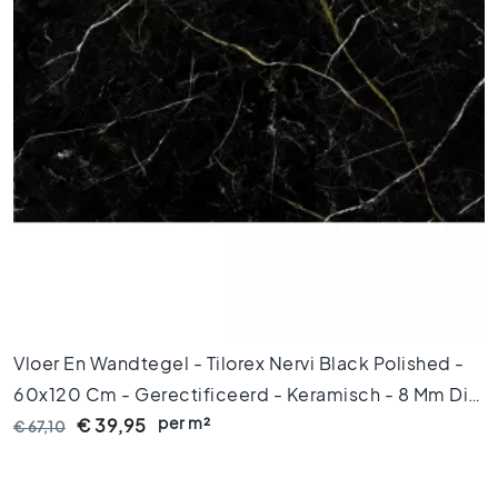
M
a
r
m
e
r
v
l
o
e
r
t
e
g
e
l
Vloer En Wandtegel - Tilorex Nervi Black Polished -
s
60x120 Cm - Gerectificeerd - Keramisch - 8 Mm Dik
V
per m²
- VTX61159
€ 39,95
€ 67,10
l
o
e