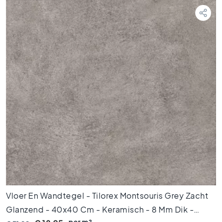
t
e
g
e
l
s
P
o
r
t
u
g
e
s
e
t
e
g
Vloer En Wandtegel - Tilorex Montsouris Grey Zacht
e
l
Glanzend - 40x40 Cm - Keramisch - 8 Mm Dik -
s