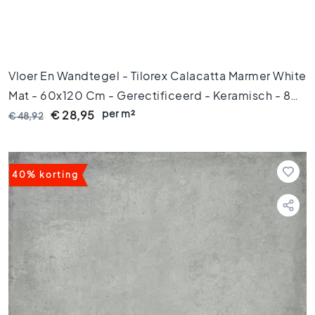
k
a
m
e
r
Vloer En Wandtegel - Tilorex Calacatta Marmer White
t
e
Mat - 60x120 Cm - Gerectificeerd - Keramisch - 8
g
per m²
Mm Dik - VTX60281
€ 28,95
€ 48,92
e
l
s
K
40% korting
e
u
k
e
n
t
e
g
e