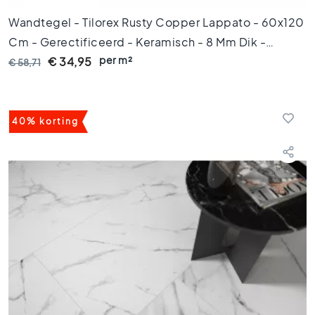
o
e
Wandtegel - Tilorex Rusty Copper Lappato - 60x120
r
Cm - Gerectificeerd - Keramisch - 8 Mm Dik -
t
e
per m²
VTX60366
€ 34,95
€ 58,71
g
e
l
s
40% korting
8
0
x
8
0
V
l
o
e
r
t
e