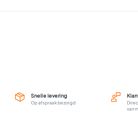
vloertegels
Vloertegels
zwart
Witte
vloertegels
Groene
vloertegels
Vloertegels
zwart
wit
Vloertegels
antraciet
Beige
vloertegels
Snelle levering
Klan
Blauwe
Op afspraak bezorgd
Direc
vloertegels
van 
Houtlook
vloertegels
Ruimtes
Vloertegels