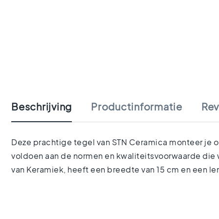
tegels
Portugese
tegels
Terrazzo
tegels
Mozaiek
Ga
tegels
naar
Vintage
het
tegels
begin
Keramisch
Beschrijving
Productinformatie
Rev
van
parket
de
Gerectificeerde
afbeeldingen-
tegels
gallerij
Deze prachtige tegel van STN Ceramica monteer je op 
Vloertegels
voldoen aan de normen en kwaliteitsvoorwaarde die w
Afmetingen
Vloertegels
van Keramiek, heeft een breedte van 15 cm en een le
120x120
Vloertegels
90x90
Vloertegels