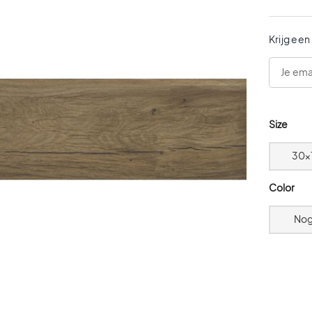
Krijg een
Size
30x
Color
Nog