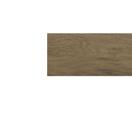
Kleuren
Houtlook
tegels
Zwarte
tegels
Betonlook
tegels
Beige
tegels
Witte
tegels
Groene
tegels
Gouden
tegels
Grijze
tegels
Stijlen
Hexagon
tegels
Visgraat