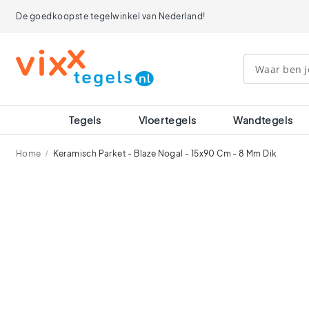
Tegels
De goedkoopste tegelwinkel van Nederland!
Afmetingen
120x120
90x90
80x80
60x120
60x60
30x60
Tegels
Vloertegels
Wandtegels
40x40
30x30
Home
Keramisch Parket - Blaze Nogal - 15x90 Cm - 8 Mm Dik
20x20
15x15
Ga
10x10
naar
Ruimtes
het
einde
Badkamer
van
tegels
de
Keuken
afbeeldingen-
tegels
gallerij
Wc
tegels