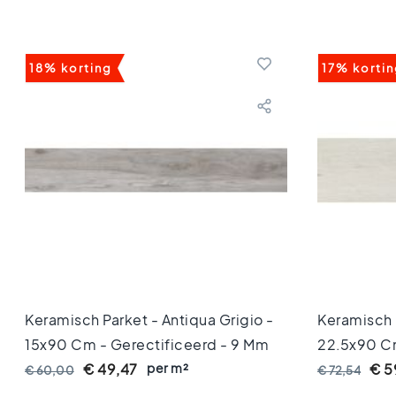
80x80
Vloertegels
60x120
Vloertegels
18% korting
17% korti
60x60
Vloertegels
30x60
Vloertegels
45x45
Vloertegels
40x40
Vloertegels
30x30
Vloertegels
20x20
Vloertegels
15x15
Keramisch Parket - Antiqua Grigio -
Keramisch 
Vloertegels
15x90 Cm - Gerectificeerd - 9 Mm
22,5x90 Cm
10x10
Dik
per m²
Anti-Lip R1
€ 49,47
€ 5
€ 60,00
€ 72,54
Kleuren
Marmer