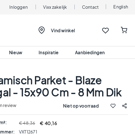
English
Inloggen
Vixx zakelijk
Contact
Vind winkel
Nieuw
Inspiratie
Aanbiedingen
amisch Parket - Blaze
al - 15x90 Cm - 8 Mm Dik
en review
Niet op voorraad
 m²:
€ 40,16
€ 48,36
nummer:
VXT12671