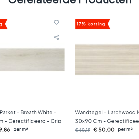
ng
17% korting
Parket - Breath White -
Wandtegel - Larchwood 
 - Gerectificeerd - Grip
30x90 Cm - Gerectificee
1 8 Mm Dik
per m²
10,5mm Dik
per m²
9,86
€ 50,00
€ 60,19