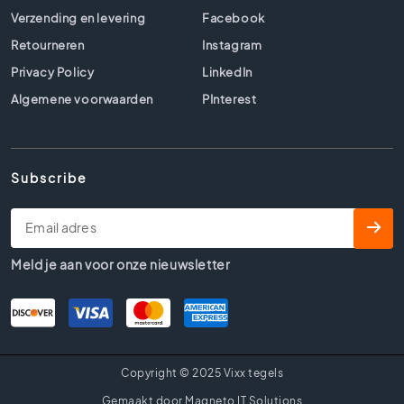
i
Verzending en levering
Facebook
f
i
Retourneren
Instagram
c
Privacy Policy
LinkedIn
e
e
Algemene voorwaarden
PInterest
r
d
e
t
Subscribe
e
g
e
l
Meld je aan voor onze nieuwsletter
s
Vloertegels
A
f
m
Copyright © 2025 Vixx tegels
e
t
Gemaakt door Magneto IT Solutions