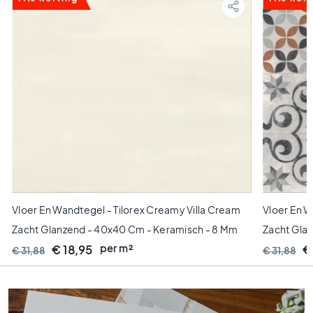
H
e
x
a
g
o
n
t
e
g
e
l
s
V
Vloer En Wandtegel - Tilorex Creamy Villa Cream
Vloer En W
i
Zacht Glanzend - 40x40 Cm - Keramisch - 8 Mm
Zacht Gla
s
g
per m²
Dik - VTX60291
€ 18,95
Dik - VTX6
€
€ 31,88
€ 31,88
r
a
a
t