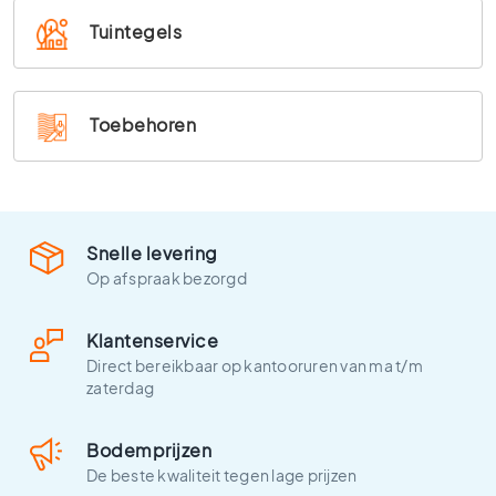
0
Tuintegels
x
6
0
Toebehoren
4
0
x
4
0
Snelle levering
3
0
Op afspraak bezorgd
x
3
Klantenservice
0
Direct bereikbaar op kantooruren van ma t/m
2
zaterdag
0
x
Bodemprijzen
2
0
De beste kwaliteit tegen lage prijzen