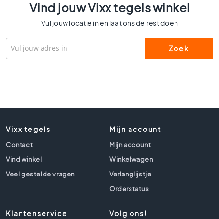
Vind jouw Vixx tegels winkel
e
r
Vul jouw locatie in en laat ons de rest doen
a
m
i
s
c
h
p
a
r
k
Vixx tegels
Mijn account
e
t
Contact
Mijn account
G
Vind winkel
Winkelwagen
e
Veel gestelde vragen
Verlanglijstje
r
e
Orderstatus
c
t
Klantenservice
Volg ons!