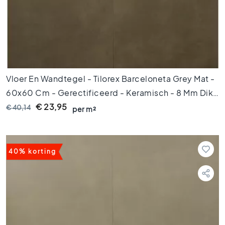
e
r
a
m
i
s
c
Vloer En Wandtegel - Tilorex Barceloneta Grey Mat -
h
60x60 Cm - Gerectificeerd - Keramisch - 8 Mm Dik -
p
a
VTX60069
€ 23,95
€ 40,14
per m²
r
k
e
t
40% korting
G
e
r
e
c
t