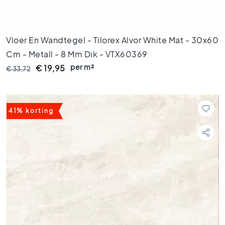
o
e
n
e
Vloer En Wandtegel - Tilorex Alvor White Mat - 30x60
t
Cm - Metall - 8 Mm Dik - VTX60369
e
per m²
€ 19,95
g
€ 33,72
e
l
s
41% korting
G
o
u
d
e
n
t
e
g
e
l