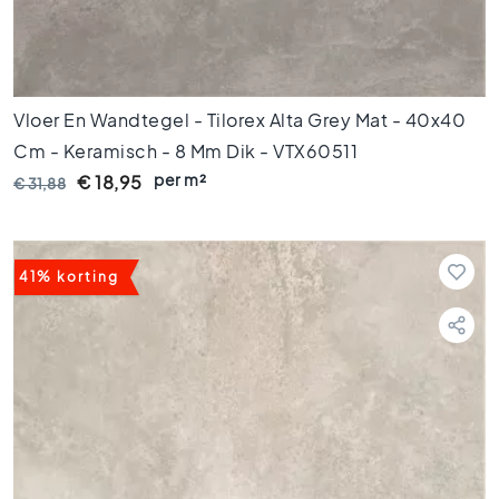
k
a
m
e
r
Vloer En Wandtegel - Tilorex Alta Grey Mat - 40x40
t
e
Cm - Keramisch - 8 Mm Dik - VTX60511
g
per m²
€ 18,95
€ 31,88
e
l
s
K
41% korting
e
u
k
e
n
t
e
g
e