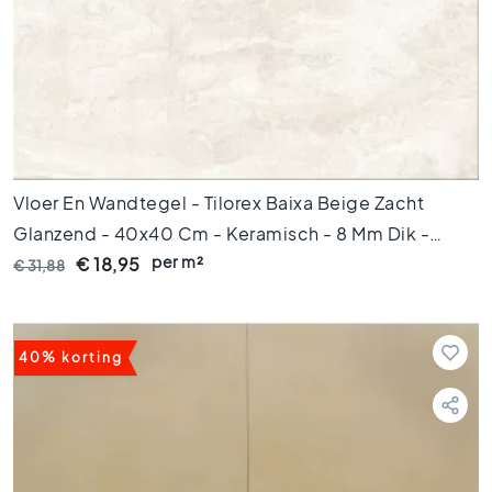
s
G
r
i
j
z
e
t
Vloer En Wandtegel - Tilorex Baixa Beige Zacht
e
Glanzend - 40x40 Cm - Keramisch - 8 Mm Dik -
g
e
per m²
VTX60519
€ 18,95
€ 31,88
l
s
S
t
40% korting
i
j
l
e
n