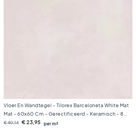
V
l
o
e
r
t
e
g
e
l
s
4
5
x
4
5
Vloer En Wandtegel - Tilorex Barceloneta White Mat
V
Mat - 60x60 Cm - Gerectificeerd - Keramisch - 8
l
Mm Dik - VTX60073
€ 23,95
€ 40,14
o
per m²
e