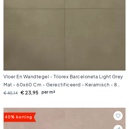
i
f
i
c
e
e
r
d
e
t
e
g
e
Vloer En Wandtegel - Tilorex Barceloneta Light Grey
l
Mat - 60x60 Cm - Gerectificeerd - Keramisch - 8
s
per m²
Mm Dik - VTX60070
€ 23,95
€ 40,14
Vloertegels
A
f
m
40% korting
e
t