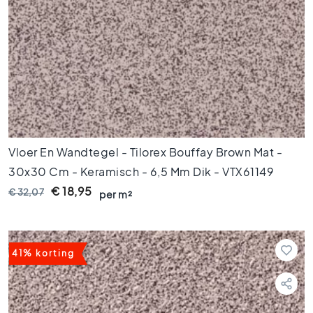
o
e
r
t
e
g
e
l
s
1
0
Vloer En Wandtegel - Tilorex Bouffay Brown Mat -
x
30x30 Cm - Keramisch - 6,5 Mm Dik - VTX61149
1
0
€ 18,95
€ 32,07
per m²
K
l
e
u
41% korting
r
e
n