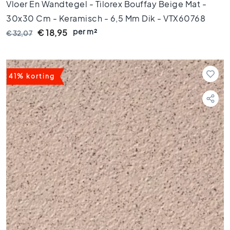
l
Vloer En Wandtegel - Tilorex Bouffay Beige Mat -
s
30x30 Cm - Keramisch - 6,5 Mm Dik - VTX60768
3
per m²
€ 18,95
€ 32,07
0
x
3
0
41% korting
V
l
o
e
r
t
e
g
e
l
s
2
0
x