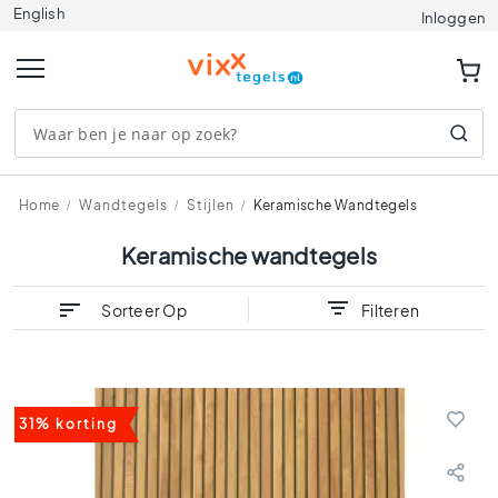
English
Tegels
Inloggen
A
f
m
e
t
i
n
g
Home
Wandtegels
Stijlen
Keramische Wandtegels
e
n
Keramische wandtegels
1
2
Sorteer Op
Filteren
0
x
1
2
0
31% korting
9
0