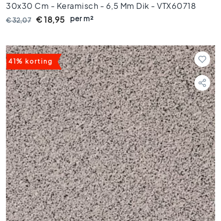
30x30 Cm - Keramisch - 6,5 Mm Dik - VTX60718
r
t
per m²
€ 18,95
€ 32,07
e
g
e
l
41% korting
s
G
r
o
e
n
e
v
l
o
e
r
t
e
g