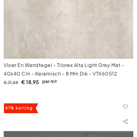
l
s
W
c
t
e
g
e
l
s
Vloer En Wandtegel - Tilorex Alta Light Grey Mat -
K
40x40 Cm - Keramisch - 8 Mm Dik - VTX60512
l
per m²
€ 18,95
€ 31,88
e
u
r
e
41% korting
n
H
o
u