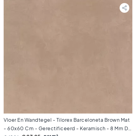
t
e
g
e
l
s
P
o
r
t
u
g
e
s
e
t
e
g
Vloer En Wandtegel - Tilorex Barceloneta Brown Mat
e
l
- 60x60 Cm - Gerectificeerd - Keramisch - 8 Mm Dik
s