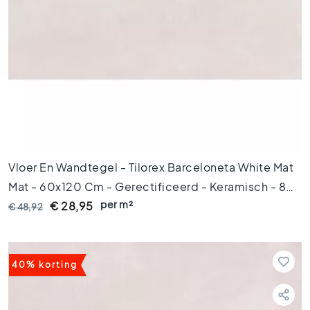
6
0
x
6
0
V
l
o
e
r
t
Vloer En Wandtegel - Tilorex Barceloneta White Mat
e
Mat - 60x120 Cm - Gerectificeerd - Keramisch - 8
g
e
per m²
Mm Dik - VTX60133
€ 28,95
€ 48,92
l
s
3
0
40% korting
x
6
0