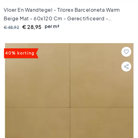
o
e
Vloer En Wandtegel - Tilorex Barceloneta Warm
r
Beige Mat - 60x120 Cm - Gerectificeerd -
t
e
per m²
Keramisch - 8 Mm Dik - VTX60132
€ 28,95
€ 48,92
g
e
l
s
40% korting
8
0
x
8
0
V
l
o
e
r
t
e