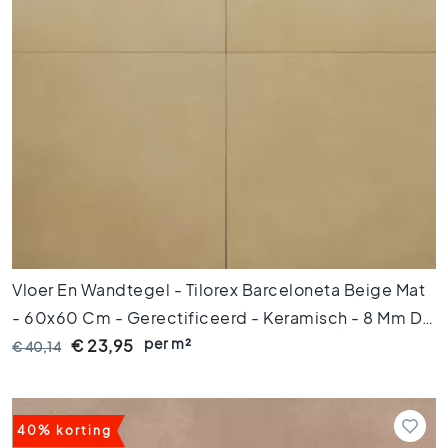
H
e
x
a
g
o
n
t
e
g
e
l
s
Vloer En Wandtegel - Tilorex Barceloneta Beige Mat
V
i
- 60x60 Cm - Gerectificeerd - Keramisch - 8 Mm Dik
s
per m²
- VTX60066
€ 23,95
€ 40,14
g
r
a
a
40% korting
t