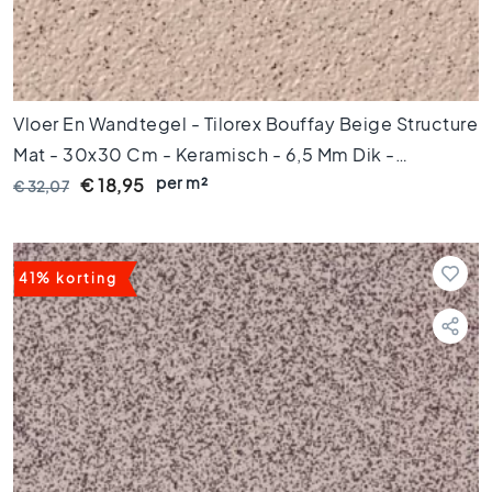
2
0
V
l
o
Vloer En Wandtegel - Tilorex Bouffay Beige Structure
e
Mat - 30x30 Cm - Keramisch - 6,5 Mm Dik -
r
t
per m²
VTX60767
€ 18,95
€ 32,07
e
g
e
l
41% korting
s
1
5
x
1
5
V
l