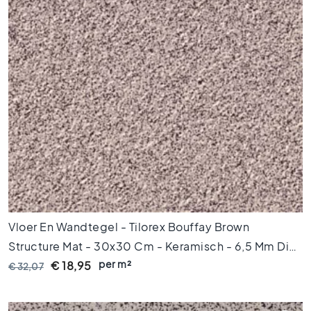
M
a
r
m
e
r
v
l
o
e
r
t
e
g
e
l
Vloer En Wandtegel - Tilorex Bouffay Brown
s
Structure Mat - 30x30 Cm - Keramisch - 6,5 Mm Dik
V
per m²
- VTX61148
€ 18,95
€ 32,07
l
o
e