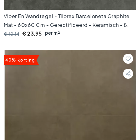
k
t
e
Vloer En Wandtegel - Tilorex Barceloneta Graphite
g
Mat - 60x60 Cm - Gerectificeerd - Keramisch - 8
e
per m²
Mm Dik - VTX60068
€ 23,95
€ 40,14
l
s
V
i
40% korting
n
t
a
g
e
t
e
g
e
l
s
K