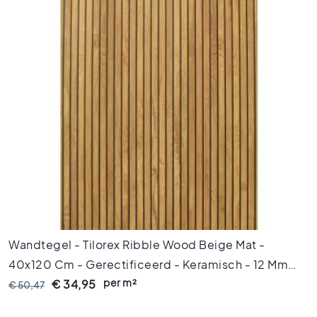
x
9
0
8
0
x
8
0
6
0
x
1
2
0
6
Wandtegel - Tilorex Ribble Wood Beige Mat -
0
40x120 Cm - Gerectificeerd - Keramisch - 12 Mm
x
6
per m²
Dik - VTX60159
€ 34,95
€ 50,47
0
3