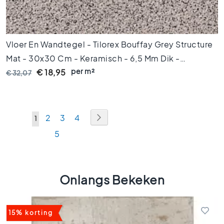
e
l
s
Vloer En Wandtegel - Tilorex Bouffay Grey Structure
V
l
Mat - 30x30 Cm - Keramisch - 6,5 Mm Dik -
o
per m²
VTX60717
€ 18,95
€ 32,07
e
r
t
e
Pagina
Pagina
Volgende
Pagina
Pagina
Pagina
g
2
3
4
U
1
e
Pagina
5
lees
l
s
momenteel
z
pagina
w
Onlangs Bekeken
a
r
t
w
15% korting
i