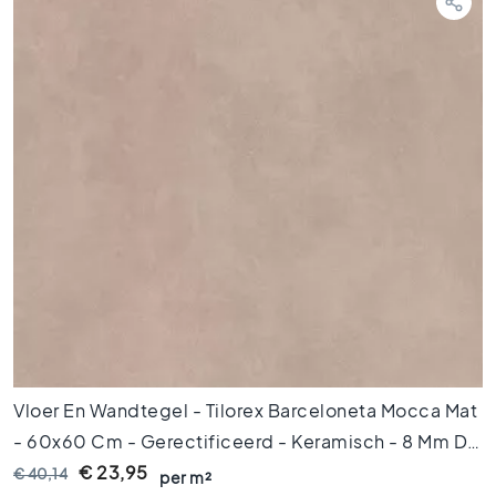
i
n
g
e
n
V
l
o
e
r
t
e
g
e
l
s
1
Vloer En Wandtegel - Tilorex Barceloneta Mocca Mat
2
0
- 60x60 Cm - Gerectificeerd - Keramisch - 8 Mm Dik
x
- VTX60071
€ 23,95
€ 40,14
per m²
1