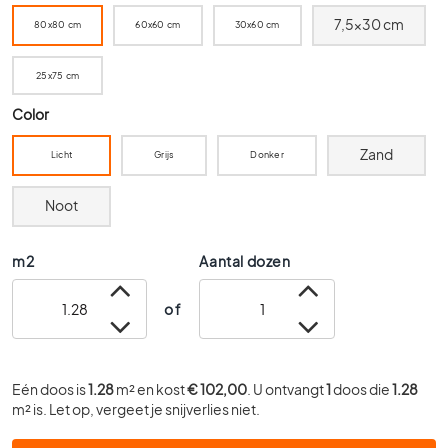
0
7,5x30 cm
80x80 cm
60x60 cm
30x60 cm
x
6
25x75 cm
0
4
Color
0
x
Zand
Licht
Grijs
Donker
4
0
Noot
3
0
m2
Aantal dozen
x
3
of
0
2
0
x
Eén doos is
1.28
m² en kost
€ 102,00
. U ontvangt
1
doos die
1.28
2
m² is. Let op, vergeet je snijverlies niet.
0