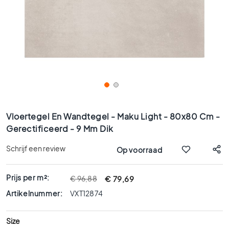
x
9
0
8
0
x
8
0
6
Ga
0
naar
Vloertegel En Wandtegel - Maku Light - 80x80 Cm -
x
het
Gerectificeerd - 9 Mm Dik
1
begin
2
van
Schrijf een review
Op voorraad
0
de
afbeeldingen-
6
gallerij
Prijs per m²:
€ 79,69
€ 96,88
0
x
Artikelnummer:
VXT12874
6
0
Size
3