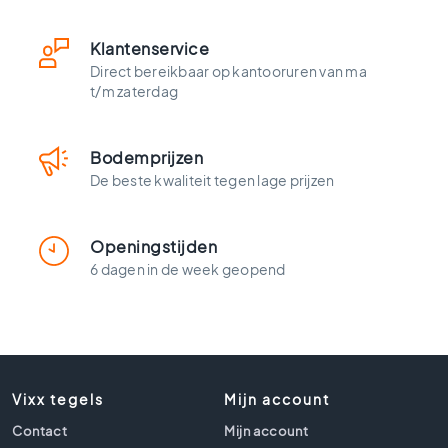
t
l
o
Klantenservice
o
Direct bereikbaar op kantooruren van ma
k
t/m zaterdag
t
e
g
Bodemprijzen
e
De beste kwaliteit tegen lage prijzen
l
s
Z
Openingstijden
w
6 dagen in de week geopend
a
r
t
e
t
e
Vixx tegels
Mijn account
g
Contact
e
Mijn account