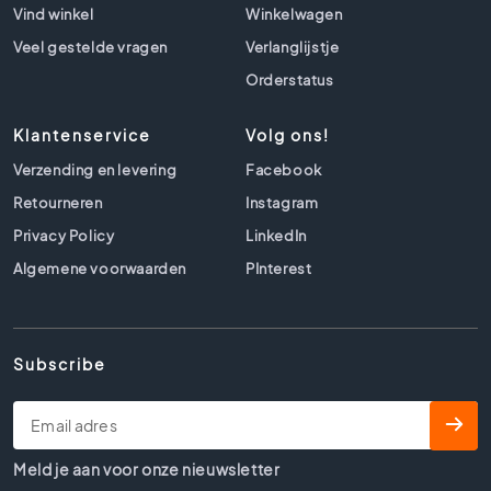
l
Vind winkel
Winkelwagen
s
Veel gestelde vragen
Verlanglijstje
B
Orderstatus
e
t
o
Klantenservice
Volg ons!
n
Verzending en levering
Facebook
l
o
Retourneren
Instagram
o
Privacy Policy
LinkedIn
k
Algemene voorwaarden
t
PInterest
e
g
e
l
Subscribe
s
B
e
i
Meld je aan voor onze nieuwsletter
g