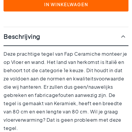
1
IN WINKELWAGEN
5
x
1
5
Beschrijving
1
0
x
Deze prachtige tegel van Fap Ceramiche monteer je
1
0
op Vloer en wand. Het land van herkomst is Italië en
behoort tot de categorie 1e keuze. Dit houdt in dat
R
u
ze voldoen aan de normen en kwaliteitsvoorwaarde
i
die wij hanteren. Er zullen dus geen/nauwelijks
m
t
gebreken en fabricagefouten aanwezig zijn. De
e
tegel is gemaakt van Keramiek, heeft een breedte
s
van 80 cm en een lengte van 80 cm. Wil je graag
B
vloerverwarming? Dat is geen probleem met deze
a
d
tegel.