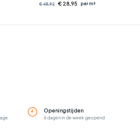
Gerectificeerd - Keramisch - 8 Mm
€ 28,95
per m²
€ 48,92
Dik - VTX60534
Openingstijden
lage
6 dagen in de week geopend