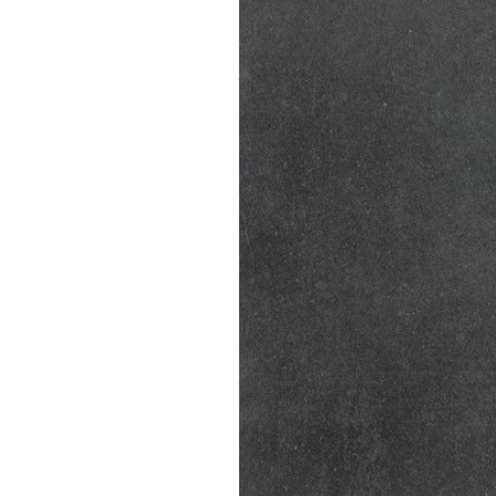
Kleuren
Houtlook
tegels
Zwarte
tegels
Betonlook
tegels
Beige
tegels
Witte
tegels
Groene
tegels
Gouden
tegels
Grijze
tegels
Stijlen
Hexagon
tegels
Visgraat