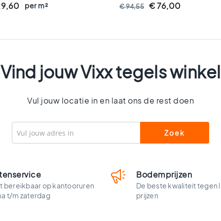
29,60
per m²
€ 76,00
€ 94,55
Vind jouw Vixx tegels winkel
Vul jouw locatie in en laat ons de rest doen
tenservice
Bodemprijzen
t bereikbaar op kantooruren
De beste kwaliteit tegen 
ma t/m zaterdag
prijzen