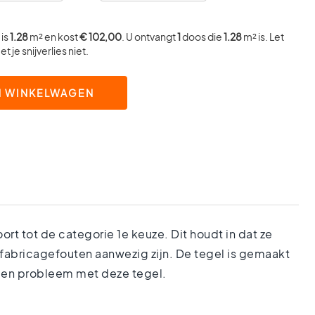
is
1.28
m² en kost
€ 102,00
. U ontvangt
1
doos die
1.28
m² is. Let
t je snijverlies niet.
N WINKELWAGEN
rt tot de categorie 1e keuze. Dit houdt in dat ze
 fabricagefouten aanwezig zijn. De tegel is gemaakt
geen probleem met deze tegel.