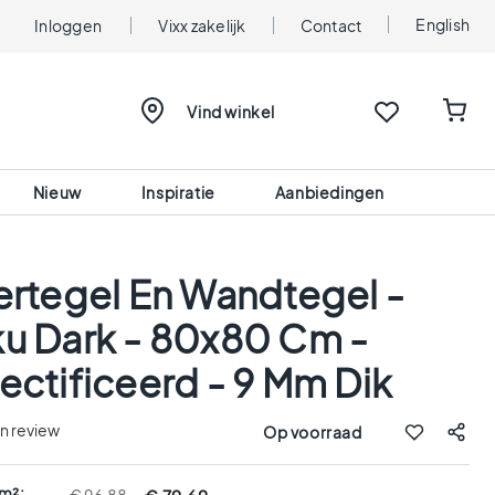
English
Inloggen
Vixx zakelijk
Contact
Vind winkel
Nieuw
Inspiratie
Aanbiedingen
ertegel En Wandtegel -
u Dark - 80x80 Cm -
ectificeerd - 9 Mm Dik
en review
Op voorraad
 m²: