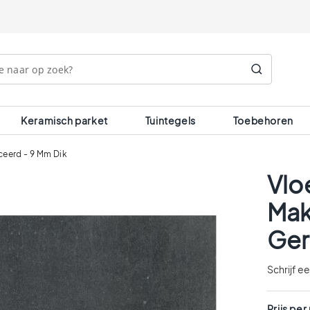
Search
Keramisch parket
Tuintegels
Toebehoren
ceerd - 9 Mm Dik
Vlo
Mak
Ger
Schrijf e
Prijs per