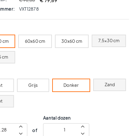
€ 79,69
€ 96,88
nummer:
VXT12878
7,5x30 cm
0 cm
60x60 cm
30x60 cm
5 cm
Zand
ht
Grijs
Donker
t
Aantal dozen
of