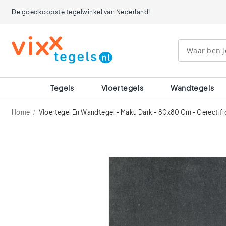
Tegels
De goedkoopste tegelwinkel van Nederland!
Afmetingen
120x120
90x90
80x80
60x120
60x60
30x60
Tegels
Vloertegels
Wandtegels
40x40
30x30
Home
Vloertegel En Wandtegel - Maku Dark - 80x80 Cm - Gerectifi
20x20
15x15
Ga
10x10
naar
Ruimtes
het
einde
Badkamer
van
tegels
de
Keuken
afbeeldingen-
tegels
gallerij
Wc
tegels