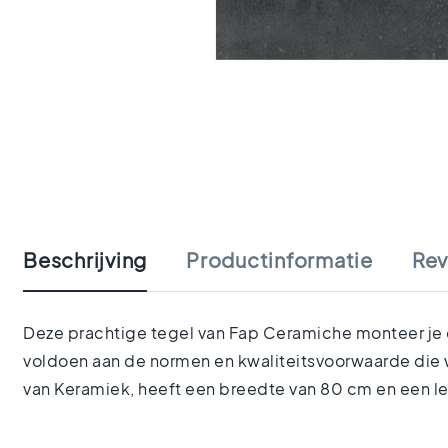
tegels
Portugese
tegels
Terrazzo
tegels
Mozaiek
Ga
tegels
naar
Vintage
het
tegels
begin
Keramisch
van
parket
de
Gerectificeerde
Beschrijving
Productinformatie
Rev
afbeeldingen-
tegels
gallerij
Vloertegels
Afmetingen
Deze prachtige tegel van Fap Ceramiche monteer je op
Vloertegels
voldoen aan de normen en kwaliteitsvoorwaarde die w
120x120
van Keramiek, heeft een breedte van 80 cm en een l
Vloertegels
90x90
Vloertegels