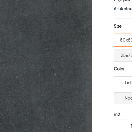
Artikel
Size
80x8
25x7
Color
Lic
Noo
m2