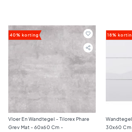
80x80
Vloertegels
60x120
Vloertegels
60x60
Vloertegels
40% korting
18% korti
30x60
Vloertegels
45x45
Vloertegels
40x40
Vloertegels
30x30
Vloertegels
20x20
Vloertegels
15x15
Vloertegels
10x10
Vloer En Wandtegel - Tilorex Phare
Wandtegel 
Kleuren
Grey Mat - 60x60 Cm -
30x60 Cm 
Marmer