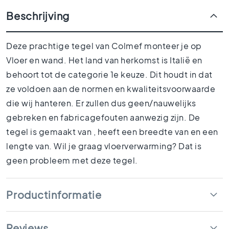
1
Beschrijving
5
x
1
Deze prachtige tegel van Colmef monteer je op
5
Vloer en wand. Het land van herkomst is Italië en
1
behoort tot de categorie 1e keuze. Dit houdt in dat
0
x
ze voldoen aan de normen en kwaliteitsvoorwaarde
1
die wij hanteren. Er zullen dus geen/nauwelijks
0
gebreken en fabricagefouten aanwezig zijn. De
R
tegel is gemaakt van , heeft een breedte van en een
u
i
lengte van. Wil je graag vloerverwarming? Dat is
m
geen probleem met deze tegel.
t
e
s
Productinformatie
B
a
d
Reviews