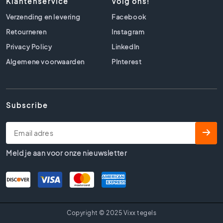
Klantenservice
Volg ons!
l
s
Verzending en levering
Facebook
B
Retourneren
Instagram
e
Privacy Policy
LinkedIn
t
o
Algemene voorwaarden
PInterest
n
l
o
o
Subscribe
k
t
e
g
Meld je aan voor onze nieuwsletter
e
l
s
B
e
i
Copyright © 2025 Vixx tegels
g