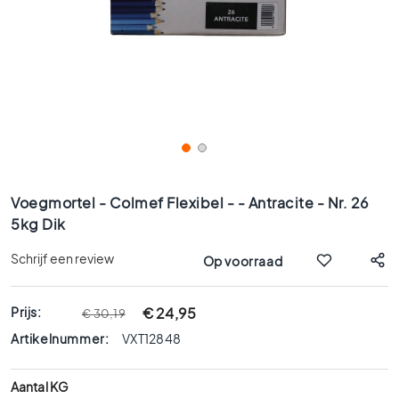
x
9
0
8
0
x
8
0
6
Ga
0
naar
Voegmortel - Colmef Flexibel - - Antracite - Nr. 26
x
het
5kg Dik
1
begin
2
van
Schrijf een review
Op voorraad
0
de
afbeeldingen-
6
gallerij
Prijs:
0
€ 24,95
€ 30,19
x
Artikelnummer:
VXT12848
6
0
Aantal KG
3