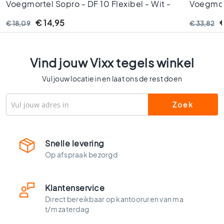
Voegmortel Sopro - DF 10 Flexibel - Wit -
Voegmort
l
s
Nr. 10 1kg
Betongri
€ 14,95
€
€ 18,09
€ 33,82
W
c
t
Vind jouw Vixx tegels winkel
e
g
Vul jouw locatie in en laat ons de rest doen
e
l
s
K
l
e
Snelle levering
u
Op afspraak bezorgd
r
e
n
Klantenservice
H
Direct bereikbaar op kantooruren van ma
o
t/m zaterdag
u