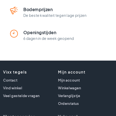
t
l
Bodemprijzen
o
De beste kwaliteit tegen lage prijzen
o
k
t
Openingstijden
e
6 dagen in de week geopend
g
e
l
s
Z
w
Vixx tegels
Mijn account
a
r
Contact
Mijn account
t
Vind winkel
Winkelwagen
e
t
Veel gestelde vragen
Verlanglijstje
e
Orderstatus
g
e