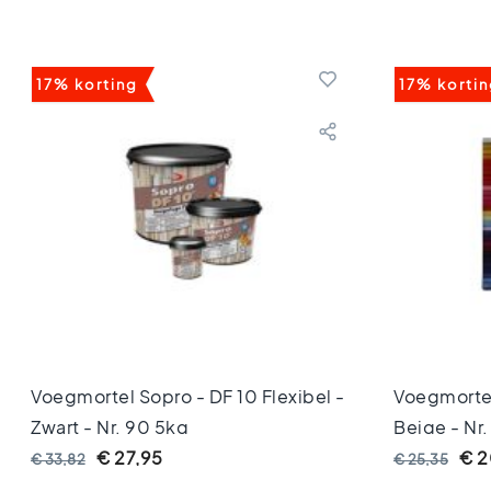
80x80
Vloertegels
60x120
Vloertegels
17% korting
17% korti
60x60
Vloertegels
30x60
Vloertegels
45x45
Vloertegels
40x40
Vloertegels
30x30
Vloertegels
20x20
Vloertegels
15x15
Voegmortel Sopro - DF 10 Flexibel -
Voegmortel
Vloertegels
Zwart - Nr. 90 5kg
Beige - Nr.
10x10
€ 27,95
€ 2
€ 33,82
€ 25,35
Kleuren
Marmer