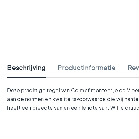
tegels
Portugese
tegels
Terrazzo
tegels
Mozaiek
Ga
tegels
naar
Vintage
het
tegels
begin
Keramisch
Beschrijving
Productinformatie
Rev
van
parket
de
Gerectificeerde
afbeeldingen-
tegels
gallerij
Deze prachtige tegel van Colmef monteer je op Vloer 
Vloertegels
aan de normen en kwaliteitsvoorwaarde die wij hanter
Afmetingen
Vloertegels
heeft een breedte van en een lengte van. Wil je gra
120x120
Vloertegels
90x90
Vloertegels