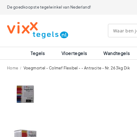
Tegels
De goedkoopste tegelwinkel van Nederland!
Afmetingen
120x120
90x90
80x80
60x120
60x60
30x60
Tegels
Vloertegels
Wandtegels
40x40
30x30
Home
Voegmortel - Colmef Flexibel - - Antracite - Nr. 26 3kg Dik
20x20
15x15
Ga
10x10
naar
Ruimtes
het
einde
Badkamer
van
tegels
de
Keuken
afbeeldingen-
tegels
gallerij
Wc
tegels