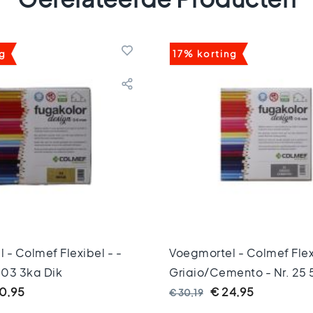
ng
17% korting
 - Colmef Flexibel - -
Voegmortel - Colmef Flexi
 03 3kg Dik
Grigio/cemento - Nr. 25 
0,95
€ 24,95
€ 30,19