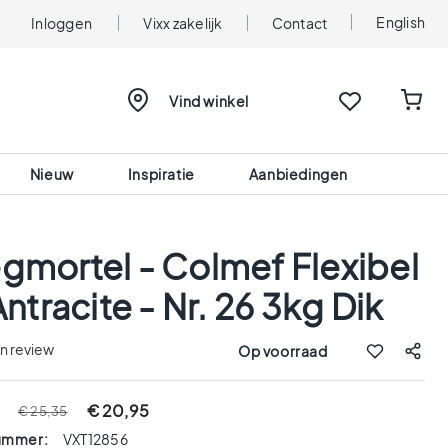
English
Inloggen
Vixx zakelijk
Contact
Vind winkel
Nieuw
Inspiratie
Aanbiedingen
gmortel - Colmef Flexibel
Antracite - Nr. 26 3kg Dik
en review
Op voorraad
€ 20,95
€ 25,35
nummer:
VXT12856