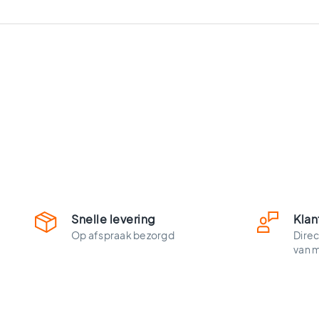
vloertegels
Vloertegels
zwart
Witte
vloertegels
Groene
vloertegels
Vloertegels
zwart
wit
Vloertegels
antraciet
Beige
vloertegels
Snelle levering
Klan
Blauwe
Op afspraak bezorgd
Direc
vloertegels
van 
Houtlook
vloertegels
Ruimtes
Vloertegels