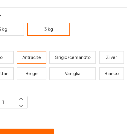
G
5 kg
3 kg
ro
Antracite
Grigio/cemandto
Zilver
ttan
Beige
Vaniglia
Bianco