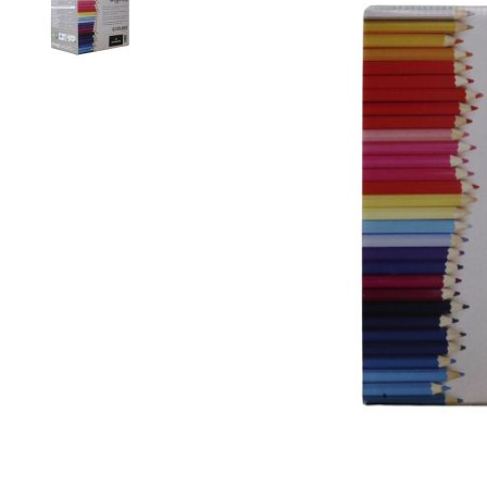
Kleuren
Houtlook
tegels
Zwarte
tegels
Betonlook
tegels
Beige
tegels
Witte
tegels
Groene
tegels
Gouden
tegels
Grijze
tegels
Stijlen
Hexagon
tegels
Visgraat