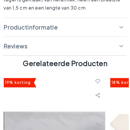
k
van 1,5 cm en een lengte van 30 cm.
a
m
e
r
Productinformatie
t
e
g
Reviews
e
l
Gerelateerde Producten
s
K
e
19% korting
18% kor
u
k
e
n
t
e
g
e