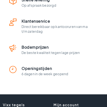
t
Op afspraak bezorgd
l
o
o
k
Klantenservice
t
Direct bereikbaar op kantooruren van ma
e
t/m zaterdag
g
e
l
Bodemprijzen
s
De beste kwaliteit tegen lage prijzen
Z
w
a
Openingstijden
r
6 dagen in de week geopend
t
e
t
e
g
e
Vixx tegels
Mijn account