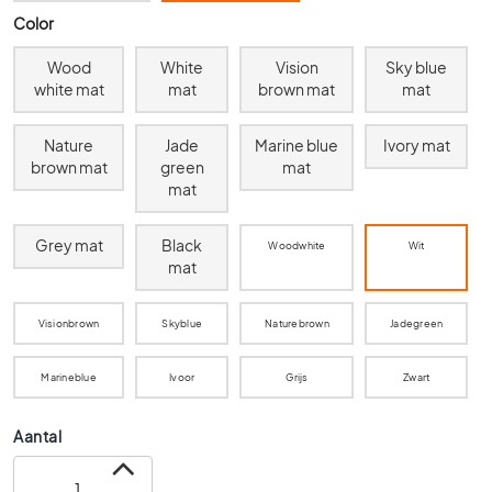
0
Color
x
6
Wood
White
Vision
Sky blue
0
white mat
mat
brown mat
mat
4
Nature
Jade
Marine blue
Ivory mat
0
brown mat
green
mat
x
mat
4
0
Grey mat
Black
3
Woodwhite
Wit
mat
0
x
3
Visionbrown
Skyblue
Naturebrown
Jadegreen
0
2
Marineblue
Ivoor
Grijs
Zwart
0
x
Aantal
2
0