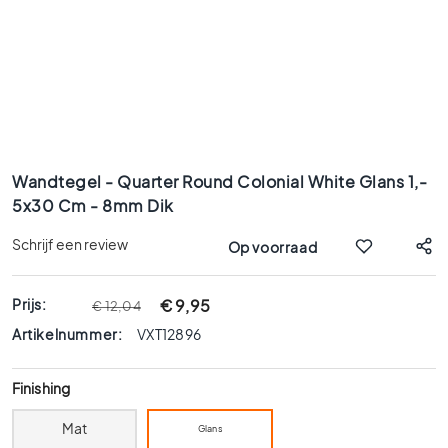
x
9
0
8
0
x
8
Ga
0
naar
Wandtegel - Quarter Round Colonial White Glans 1,-
6
het
5x30 Cm - 8mm Dik
0
begin
x
van
Schrijf een review
Op voorraad
1
de
afbeeldingen-
2
gallerij
0
Prijs:
€ 9,95
€ 12,04
6
Artikelnummer:
VXT12896
0
x
Finishing
6
0
Mat
Glans
3