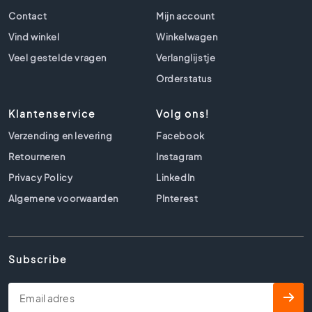
l
Contact
Mijn account
s
Vind winkel
Winkelwagen
B
e
Veel gestelde vragen
Verlanglijstje
t
Orderstatus
o
n
l
Klantenservice
Volg ons!
o
Verzending en levering
Facebook
o
k
Retourneren
Instagram
t
Privacy Policy
LinkedIn
e
Algemene voorwaarden
PInterest
g
e
l
s
Subscribe
B
e
i
g