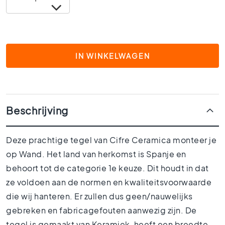
1
5
x
1
5
IN WINKELWAGEN
1
0
x
1
0
Beschrijving
R
u
Deze prachtige tegel van Cifre Ceramica monteer je
i
m
op Wand. Het land van herkomst is Spanje en
t
behoort tot de categorie 1e keuze. Dit houdt in dat
e
s
ze voldoen aan de normen en kwaliteitsvoorwaarde
die wij hanteren. Er zullen dus geen/nauwelijks
B
a
gebreken en fabricagefouten aanwezig zijn. De
d
tegel is gemaakt van Keramiek, heeft een breedte