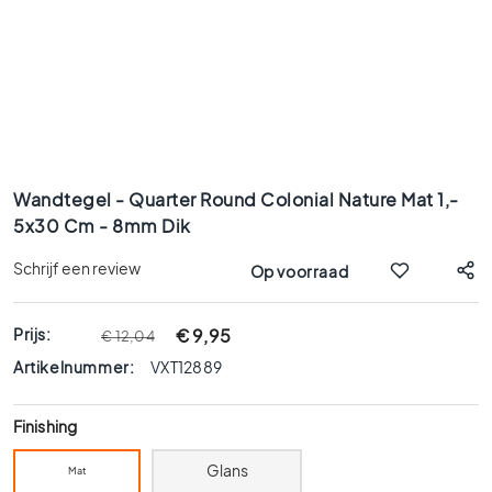
x
9
0
8
0
x
8
Ga
0
naar
Wandtegel - Quarter Round Colonial Nature Mat 1,-
6
het
5x30 Cm - 8mm Dik
0
begin
x
van
Schrijf een review
Op voorraad
1
de
afbeeldingen-
2
gallerij
0
Prijs:
€ 9,95
€ 12,04
6
Artikelnummer:
VXT12889
0
x
Finishing
6
0
Glans
Mat
3