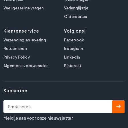
l
s
Veel gestelde vragen
Verlanglijstje
B
Orderstatus
e
t
Klantenservice
Volg ons!
o
Verzending en levering
n
Facebook
l
Retourneren
Instagram
o
Privacy Policy
LinkedIn
o
k
Algemene voorwaarden
PInterest
t
e
g
e
Subscribe
l
s
B
e
Meld je aan voor onze nieuwsletter
i
g