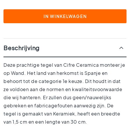
1
5
x
IN WINKELWAGEN
1
5
1
0
Beschrijving
x
1
0
Deze prachtige tegel van Cifre Ceramica monteer je
R
op Wand. Het land van herkomst is Spanje en
u
behoort tot de categorie 1e keuze. Dit houdt in dat
i
m
ze voldoen aan de normen en kwaliteitsvoorwaarde
t
die wij hanteren. Er zullen dus geen/nauwelijks
e
s
gebreken en fabricagefouten aanwezig zijn. De
B
tegel is gemaakt van Keramiek, heeft een breedte
a
van 1,5 cm en een lengte van 30 cm.
d