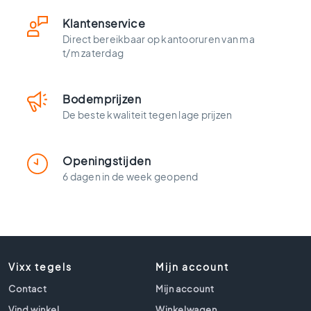
t
l
Klantenservice
o
Direct bereikbaar op kantooruren van ma
o
t/m zaterdag
k
t
e
Bodemprijzen
g
De beste kwaliteit tegen lage prijzen
e
l
s
Openingstijden
Z
6 dagen in de week geopend
w
a
r
t
e
t
Vixx tegels
Mijn account
e
g
Contact
Mijn account
e
Vind winkel
Winkelwagen