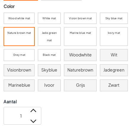
0
Color
x
6
Wood white mat
White mat
Vision brown mat
Sky blue mat
0
4
Nature brown mat
Jade green
Marine blue mat
Ivory mat
0
mat
x
4
Woodwhite
Wit
Grey mat
Black mat
0
3
Visionbrown
Skyblue
Naturebrown
Jadegreen
0
x
Marineblue
Ivoor
Grijs
Zwart
3
0
Aantal
2
0
x
2
0