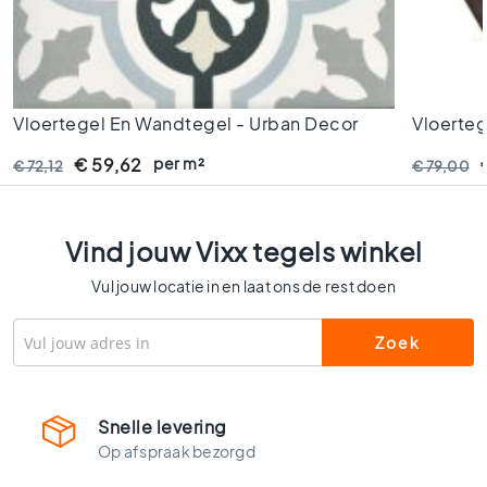
l
s
W
c
t
Vloertegel En Wandtegel - Urban Decor
Vloerte
e
Calipso - 20x20 Cm - 8 Mm Dik
Vodevil 
g
per m²
€ 59,62
€ 72,12
€ 79,00
e
l
s
Vind jouw Vixx tegels winkel
K
l
Vul jouw locatie in en laat ons de rest doen
e
u
r
e
n
H
Snelle levering
o
Op afspraak bezorgd
u