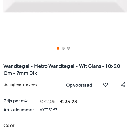
x
9
0
8
0
x
8
0
6
Ga
0
naar
Wandtegel - Metro Wandtegel - Wit Glans - 10x20
x
het
Cm - 7mm Dik
1
begin
2
van
Schrijf een review
Op voorraad
0
de
afbeeldingen-
6
gallerij
Prijs per m²:
€ 35,23
€ 42,05
0
x
Artikelnummer:
VXT13163
6
0
Color
3