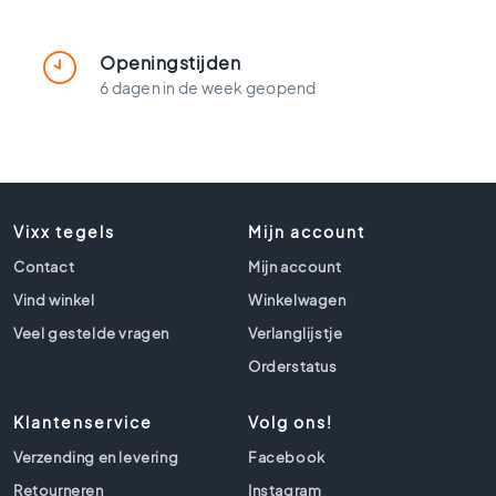
t
l
o
Openingstijden
o
6 dagen in de week geopend
k
t
e
g
e
l
Vixx tegels
Mijn account
s
Contact
Mijn account
Z
w
Vind winkel
Winkelwagen
a
Veel gestelde vragen
Verlanglijstje
r
t
Orderstatus
e
t
Klantenservice
Volg ons!
e
g
Verzending en levering
Facebook
e
Retourneren
Instagram