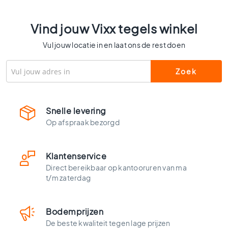
l
s
Vind jouw Vixx tegels winkel
W
c
Vul jouw locatie in en laat ons de rest doen
t
e
g
e
l
s
Snelle levering
K
Op afspraak bezorgd
l
e
u
Klantenservice
r
Direct bereikbaar op kantooruren van ma
e
t/m zaterdag
n
H
o
Bodemprijzen
u
De beste kwaliteit tegen lage prijzen