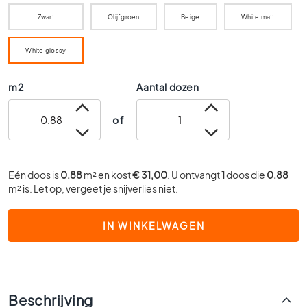
0
Zwart
Olijfgroen
Beige
White matt
x
6
White glossy
0
4
m2
Aantal dozen
0
x
4
of
0
3
0
Eén doos is
0.88
m² en kost
€ 31,00
. U ontvangt
1
doos die
0.88
x
m² is. Let op, vergeet je snijverlies niet.
3
0
IN WINKELWAGEN
2
0
x
2
0
Beschrijving