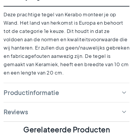
1
5
Deze prachtige tegel van Kerabo monteer je op
x
1
Wand. Het land van herkomst is Europa en behoort
5
tot de categorie 1e keuze. Dit houdt in dat ze
1
voldoen aan de normen en kwaliteitsvoorwaarde die
0
wij hanteren. Er zullen dus geen/nauwelijks gebreken
x
en fabricagefouten aanwezig zijn. De tegel is
1
0
gemaakt van Keramiek, heeft een breedte van 10 cm
R
en een lengte van 20 cm.
u
i
m
Productinformatie
t
e
s
Reviews
B
a
Gerelateerde Producten
d