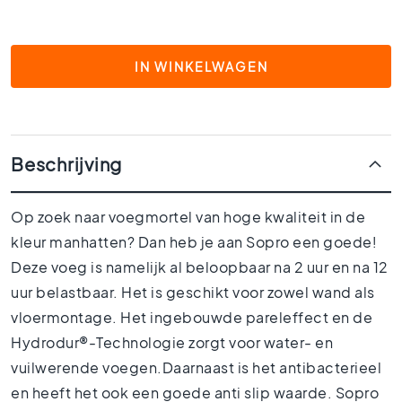
1
5
x
1
IN WINKELWAGEN
5
1
0
x
Beschrijving
1
0
R
Op zoek naar voegmortel van hoge kwaliteit in de
u
kleur manhatten? Dan heb je aan Sopro een goede!
i
Deze voeg is namelijk al beloopbaar na 2 uur en na 12
m
t
uur belastbaar. Het is geschikt voor zowel wand als
e
vloermontage. Het ingebouwde pareleffect en de
s
Hydrodur®-Technologie zorgt voor water- en
B
vuilwerende voegen.Daarnaast is het antibacterieel
a
d
en heeft het ook een goede anti slip waarde. Sopro