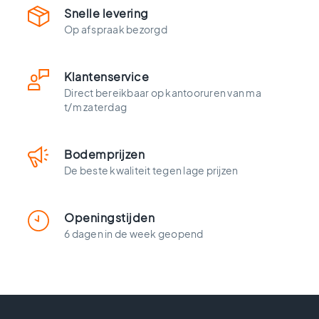
t
Snelle levering
l
Op afspraak bezorgd
o
o
k
Klantenservice
t
e
Direct bereikbaar op kantooruren van ma
g
t/m zaterdag
e
l
s
Bodemprijzen
De beste kwaliteit tegen lage prijzen
Z
w
a
Openingstijden
r
t
6 dagen in de week geopend
e
t
e
g
e