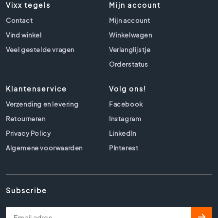
l
Vixx tegels
Mijn account
s
Contact
Mijn account
B
Vind winkel
Winkelwagen
e
t
Veel gestelde vragen
Verlanglijstje
o
Orderstatus
n
l
Klantenservice
Volg ons!
o
o
Verzending en levering
Facebook
k
Retourneren
Instagram
t
e
Privacy Policy
LinkedIn
g
Algemene voorwaarden
PInterest
e
l
s
B
Subscribe
e
i
g