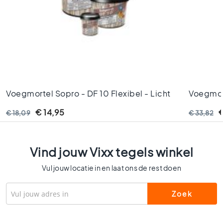
l
s
W
c
t
e
g
e
l
Voegmortel Sopro - DF 10 Flexibel - Licht
Voegmort
s
Beige - Nr. 29 1kg
Nr. 90 5
€ 14,95
€
€ 18,09
€ 33,82
K
l
e
u
Vind jouw Vixx tegels winkel
r
e
Vul jouw locatie in en laat ons de rest doen
n
H
o
u