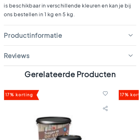
k
is beschikbaar in verschillende kleuren en kan je bij
a
ons bestellen in 1 kg en 5 kg.
m
e
r
Productinformatie
t
e
g
e
Reviews
l
s
Gerelateerde Producten
K
e
u
17% korting
17% kor
k
e
n
t
e
g
e