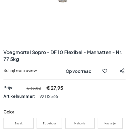
x
9
0
8
0
x
8
Ga
0
naar
Voegmortel Sopro - DF 10 Flexibel - Manhatten - Nr.
6
het
77 5kg
0
begin
x
van
Schrijf een review
Op voorraad
1
de
afbeeldingen-
2
gallerij
0
Prijs:
€ 27,95
€ 33,82
6
Artikelnummer:
VXT12566
0
x
Color
6
0
Basalt
Ebbehout
Mahonie
Kastanje
3