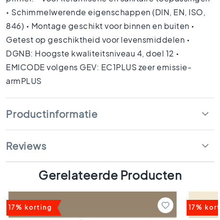
k
• Schimmelwerende eigenschappen (DIN, EN, ISO,
a
m
846) • Montage geschikt voor binnen en buiten •
e
Getest op geschiktheid voor levensmiddelen •
r
DGNB: Hoogste kwaliteitsniveau 4, doel 12 •
t
e
EMICODE volgens GEV: EC1PLUS zeer emissie-
g
armPLUS
e
l
s
Productinformatie
K
e
u
Reviews
k
e
n
Gerelateerde Producten
t
e
g
17% korting
17% kor
e