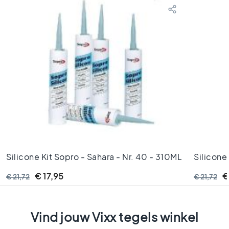
l
s
W
c
t
e
g
e
l
s
K
l
e
u
Silicone Kit Sopro - Sahara - Nr. 40 - 310ML
Silicone
r
e
€ 17,95
€
€ 21,72
€ 21,72
n
H
o
Vind jouw Vixx tegels winkel
u