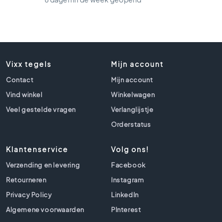
l
s
B
e
t
o
Vixx tegels
Mijn account
n
Contact
l
Mijn account
o
Vind winkel
Winkelwagen
o
Veel gestelde vragen
Verlanglijstje
k
t
Orderstatus
e
g
Klantenservice
Volg ons!
e
l
Verzending en levering
Facebook
s
Retourneren
Instagram
B
Privacy Policy
LinkedIn
e
Algemene voorwaarden
i
PInterest
g