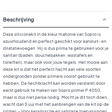
1
5
x
1
Beschrijving
5
1
Deze silicionekit in de kleur mahonie van Sopro is
0
azuurhoudend en perfect geschikt voor aansluit- en
x
1
dilatatievoegen. Hij is dus prima te gebruiken voor je
0
sanitair (baden, douchebakken, wastafels en
R
toiletten), maar ook voor jouw tegels. Het mooie aan
u
deze kit is dat het perfect hecht aan vele soorten
i
m
ondergronden zonder primers vooraf gebruikt te
t
hebben. De hechtkracht kan worden versterkt door
e
s
eerst gebruik te maken van Sopro primer P 4050,
maar is dus niet perse nodig. Mocht je dit toch doen,
B
a
wacht dan 5 uur met het aanbrengen van de kit op de
d
primer. • Voor keramische en sanitaire toepassingen