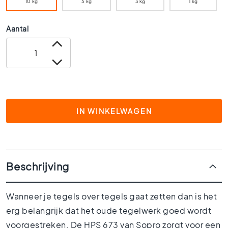
10 kg
5 kg
3 kg
1 kg
0
x
Aantal
6
0
4
0
x
4
0
IN WINKELWAGEN
3
0
x
3
0
Beschrijving
2
0
Wanneer je tegels over tegels gaat zetten dan is het
x
2
erg belangrijk dat het oude tegelwerk goed wordt
0
voorgestreken. De HPS 673 van Sopro zorgt voor een