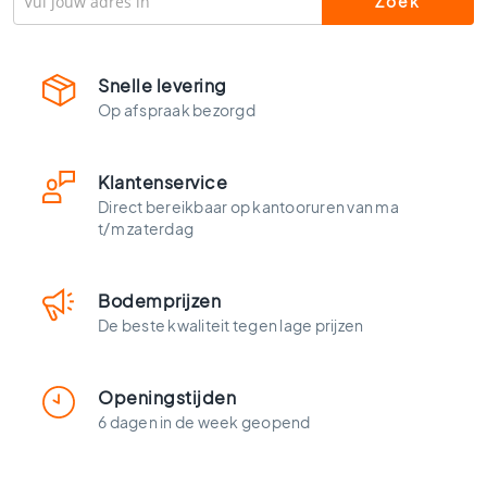
l
s
W
Snelle levering
c
t
Op afspraak bezorgd
e
g
e
Klantenservice
l
Direct bereikbaar op kantooruren van ma
s
t/m zaterdag
K
l
Bodemprijzen
e
u
De beste kwaliteit tegen lage prijzen
r
e
n
Openingstijden
H
6 dagen in de week geopend
o
u