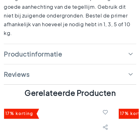
1
goede aanhechting van de tegellijm. Gebruik dit
5
niet bij zuigende ondergronden. Bestel de primer
x
1
afhankelijk van hoeveel je nodig hebt in 1, 3, 5 of 10
5
kg.
1
0
x
Productinformatie
1
0
Reviews
R
u
i
Gerelateerde Producten
m
t
e
s
17% korting
17% kor
B
a
d