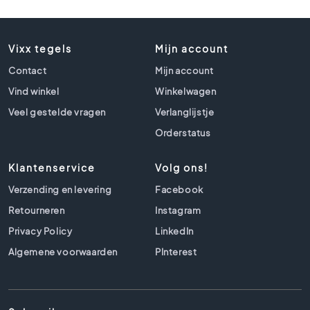
t
l
o
o
Vixx tegels
Mijn account
k
Contact
Mijn account
t
e
Vind winkel
Winkelwagen
g
Veel gestelde vragen
Verlanglijstje
e
l
Orderstatus
s
Klantenservice
Volg ons!
Z
w
Verzending en levering
Facebook
a
Retourneren
Instagram
r
t
Privacy Policy
LinkedIn
e
Algemene voorwaarden
PInterest
t
e
g
e