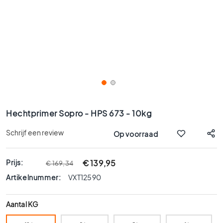
x
9
0
8
0
x
8
0
6
Ga
0
naar
Hechtprimer Sopro - HPS 673 - 10kg
x
het
1
begin
Schrijf een review
Op voorraad
2
van
0
de
afbeeldingen-
Prijs:
€ 139,95
€ 169,34
6
gallerij
0
Artikelnummer:
VXT12590
x
6
Aantal KG
0
3