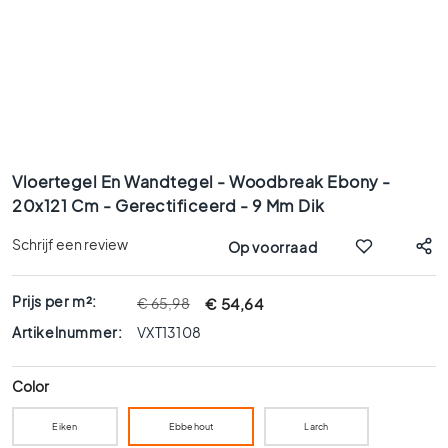
x
9
0
8
0
x
8
Ga
0
naar
Vloertegel En Wandtegel - Woodbreak Ebony -
6
het
20x121 Cm - Gerectificeerd - 9 Mm Dik
0
begin
x
van
Schrijf een review
Op voorraad
1
de
afbeeldingen-
2
gallerij
0
Prijs per m²:
€ 54,64
€ 65,98
6
Artikelnummer:
VXT13108
0
x
Color
6
0
Eiken
Ebbehout
Larch
3