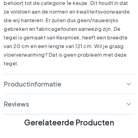
behoort tot de categorie 1e keuze. Dit houdt in dat
1
5
ze voldoen aan de normen en kwaliteitsvoorwaarde
x
die wij hanteren. Er zullen dus geen/nauwelijks
1
gebreken en fabricagefouten aanwezig zijn. De
5
tegel is gemaakt van Keramiek, heeft een breedte
1
0
van 20 cm en een lengte van 121 cm. Wil je graag
x
vloerverwarming? Dat is geen probleem met deze
1
tegel.
0
R
u
Productinformatie
i
m
t
Reviews
e
s
B
Gerelateerde Producten
a
d