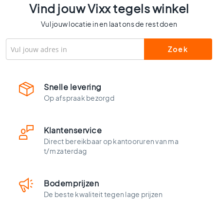
l
Vind jouw Vixx tegels winkel
s
Vul jouw locatie in en laat ons de rest doen
W
c
t
e
g
e
Snelle levering
l
Op afspraak bezorgd
s
K
l
Klantenservice
e
Direct bereikbaar op kantooruren van ma
u
t/m zaterdag
r
e
n
Bodemprijzen
H
De beste kwaliteit tegen lage prijzen
o
u