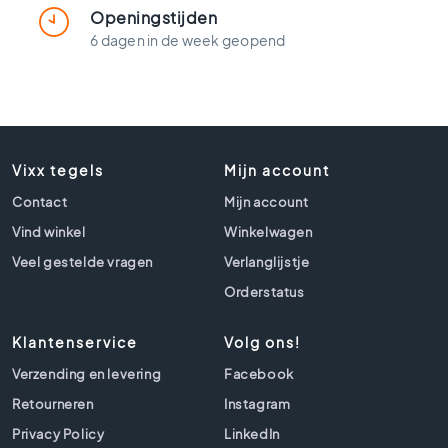
t
Openingstijden
l
6 dagen in de week geopend
o
o
k
t
e
g
Vixx tegels
e
Mijn account
l
Contact
Mijn account
s
Vind winkel
Winkelwagen
Z
Veel gestelde vragen
Verlanglijstje
w
a
Orderstatus
r
t
Klantenservice
Volg ons!
e
t
Verzending en levering
Facebook
e
Retourneren
Instagram
g
e
Privacy Policy
LinkedIn