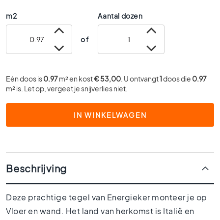
0
m2
Aantal dozen
x
6
of
0
4
0
x
Eén doos is
0.97
m² en kost
€ 53,00
. U ontvangt
1
doos die
0.97
4
m² is. Let op, vergeet je snijverlies niet.
0
3
IN WINKELWAGEN
0
x
3
0
Beschrijving
2
0
x
Deze prachtige tegel van Energieker monteer je op
2
0
Vloer en wand. Het land van herkomst is Italië en