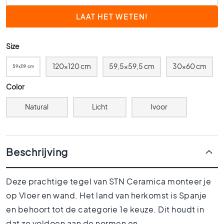
0
x
6
0
Size
4
120x120 cm
59,5x59,5 cm
30x60 cm
0
59x119 cm
x
Color
4
0
Natural
Licht
Ivoor
3
0
x
3
Beschrijving
0
2
Deze prachtige tegel van STN Ceramica monteer je
0
x
op Vloer en wand. Het land van herkomst is Spanje
2
en behoort tot de categorie 1e keuze. Dit houdt in
0
dat ze voldoen aan de normen en