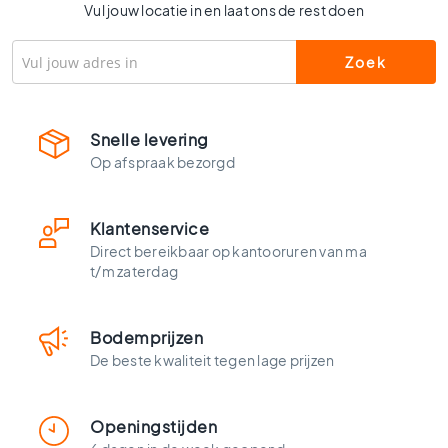
l
Vul jouw locatie in en laat ons de rest doen
s
W
c
t
e
Snelle levering
g
Op afspraak bezorgd
e
l
s
Klantenservice
K
Direct bereikbaar op kantooruren van ma
l
t/m zaterdag
e
u
r
e
Bodemprijzen
n
De beste kwaliteit tegen lage prijzen
H
o
Openingstijden
u