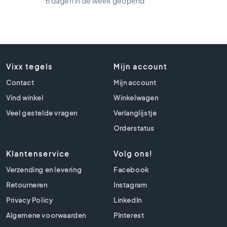
6 dagen in de week geopend
t
l
o
o
k
t
e
Vixx tegels
Mijn account
g
Contact
Mijn account
e
l
Vind winkel
Winkelwagen
s
Veel gestelde vragen
Verlanglijstje
Z
Orderstatus
w
a
Klantenservice
Volg ons!
r
t
Verzending en levering
Facebook
e
Retourneren
Instagram
t
e
Privacy Policy
LinkedIn
g
Algemene voorwaarden
PInterest
e