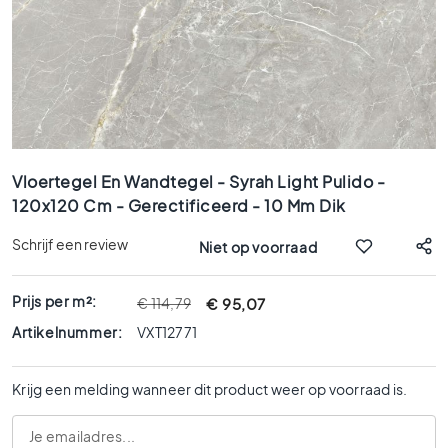
x
9
0
8
0
x
8
Ga
0
naar
Vloertegel En Wandtegel - Syrah Light Pulido -
6
het
120x120 Cm - Gerectificeerd - 10 Mm Dik
0
begin
x
van
Schrijf een review
Niet op voorraad
1
de
afbeeldingen-
2
gallerij
0
Prijs per m²:
€ 95,07
€ 114,79
6
Artikelnummer:
VXT12771
0
x
Krijg een melding wanneer dit product weer op voorraad is.
6
0
3