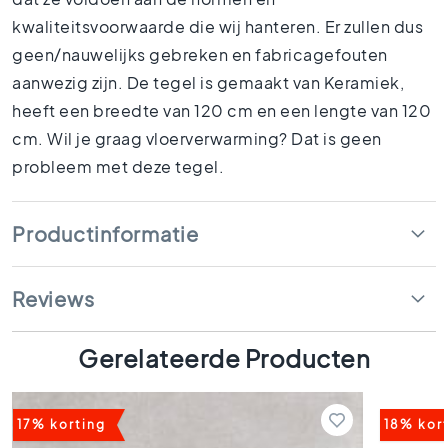
1
kwaliteitsvoorwaarde die wij hanteren. Er zullen dus
5
x
geen/nauwelijks gebreken en fabricagefouten
1
aanwezig zijn. De tegel is gemaakt van Keramiek,
5
heeft een breedte van 120 cm en een lengte van 120
1
cm. Wil je graag vloerverwarming? Dat is geen
0
probleem met deze tegel.
x
1
0
Productinformatie
R
u
i
Reviews
m
t
e
Gerelateerde Producten
s
B
a
17% korting
18% kor
d