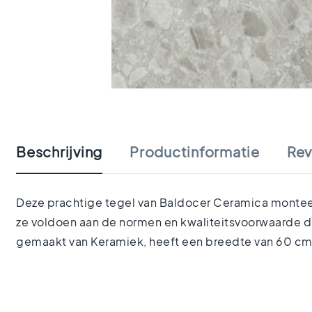
tegels
Portugese
tegels
Terrazzo
tegels
Mozaiek
Ga
tegels
naar
Vintage
het
tegels
begin
Keramisch
Beschrijving
Productinformatie
Rev
van
parket
de
Gerectificeerde
afbeeldingen-
tegels
gallerij
Deze prachtige tegel van Baldocer Ceramica monteer j
Vloertegels
ze voldoen aan de normen en kwaliteitsvoorwaarde die
Afmetingen
Vloertegels
gemaakt van Keramiek, heeft een breedte van 60 cm 
120x120
Vloertegels
90x90
Vloertegels