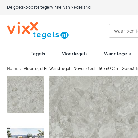
Tegels
De goedkoopste tegelwinkel van Nederland!
Afmetingen
120x120
90x90
80x80
60x120
60x60
30x60
Tegels
Vloertegels
Wandtegels
40x40
30x30
Home
Vloertegel En Wandtegel - Nover Steel - 60x60 Cm - Gerectif
20x20
15x15
Ga
10x10
naar
Ruimtes
het
einde
Badkamer
van
tegels
de
Keuken
afbeeldingen-
tegels
gallerij
Wc
tegels