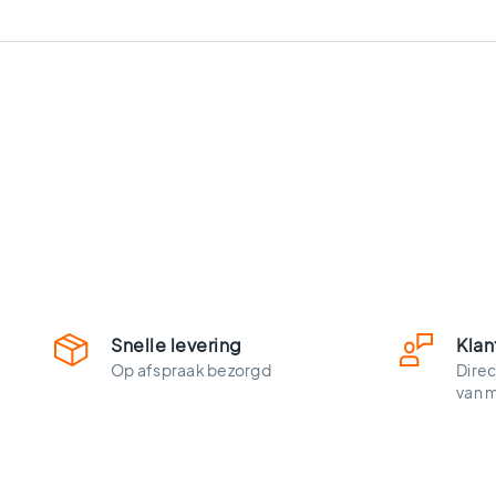
vloertegels
Vloertegels
zwart
Witte
vloertegels
Groene
vloertegels
Vloertegels
zwart
wit
Vloertegels
antraciet
Beige
vloertegels
Snelle levering
Klan
Blauwe
Op afspraak bezorgd
Direc
vloertegels
van 
Houtlook
vloertegels
Ruimtes
Vloertegels