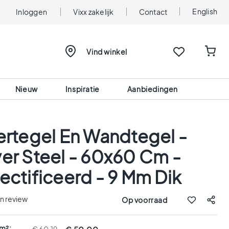
English
Inloggen
Vixx zakelijk
Contact
Vind winkel
Nieuw
Inspiratie
Aanbiedingen
ertegel En Wandtegel -
er Steel - 60x60 Cm -
ectificeerd - 9 Mm Dik
en review
Op voorraad
 m²: