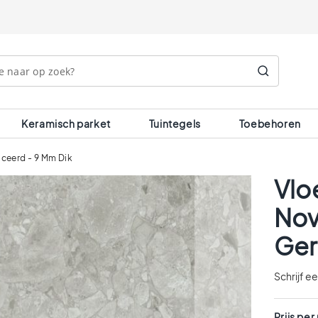
Search
Keramisch parket
Tuintegels
Toebehoren
iceerd - 9 Mm Dik
Vlo
Nov
Ger
Schrijf e
Prijs per