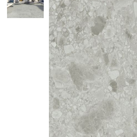
Kleuren
Houtlook
tegels
Zwarte
tegels
Betonlook
tegels
Beige
tegels
Witte
tegels
Groene
tegels
Gouden
tegels
Grijze
tegels
Stijlen
Hexagon
tegels
Visgraat