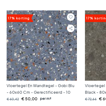
80x80
Vloertegels
60x120
Vloertegels
17% korting
17% korti
60x60
Vloertegels
30x60
Vloertegels
45x45
Vloertegels
40x40
Vloertegels
30x30
Vloertegels
20x20
Vloertegels
15x15
Vloertegel En Wandtegel - Gobi Blu
Vloertegel
Vloertegels
- 60x60 Cm - Gerectificeerd - 10
Black - 80
10x10
Mm Dik
per m²
9 Mm Dik
€ 50,00
€ 6
€ 60,42
€ 72,66
Kleuren
Marmer