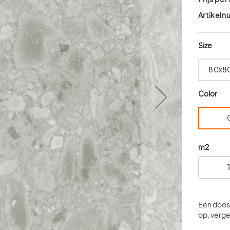
Artikel
Size
80x8
Color
G
m2
Eén doos 
op, vergee