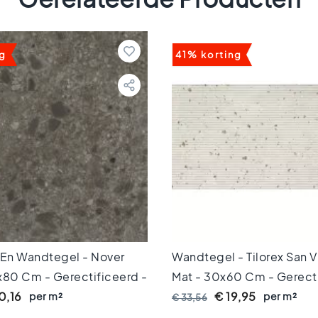
ng
41% korting
 En Wandtegel - Nover
Wandtegel - Tilorex San V
x80 Cm - Gerectificeerd -
Mat - 30x60 Cm - Gerecti
Keramisch - 9 Mm Dik - 
0,16
per m²
€ 19,95
per m²
€ 33,56