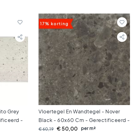
17% korting
ito Grey
Vloertegel En Wandtegel - Nover
ficeerd -
Black - 60x60 Cm - Gerectificeerd -
VTX61077
9 Mm Dik
per m²
€ 50,00
€ 60,19