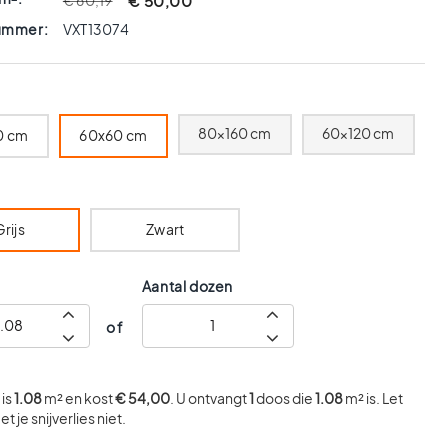
€ 50,00
€ 60,19
nummer:
VXT13074
80x160 cm
60x120 cm
0 cm
60x60 cm
rijs
Zwart
Aantal dozen
of
is
1.08
m² en kost
€ 54,00
. U ontvangt
1
doos die
1.08
m² is. Let
t je snijverlies niet.