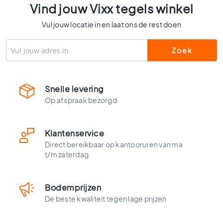
l
Vind jouw Vixx tegels winkel
s
Vul jouw locatie in en laat ons de rest doen
W
c
t
e
g
e
Snelle levering
l
Op afspraak bezorgd
s
K
l
Klantenservice
e
Direct bereikbaar op kantooruren van ma
u
t/m zaterdag
r
e
n
Bodemprijzen
H
De beste kwaliteit tegen lage prijzen
o
u