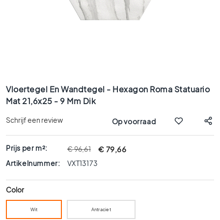
x
9
0
8
0
x
8
Ga
0
naar
Vloertegel En Wandtegel - Hexagon Roma Statuario
6
het
Mat 21,6x25 - 9 Mm Dik
0
begin
x
van
Schrijf een review
Op voorraad
1
de
afbeeldingen-
2
gallerij
0
Prijs per m²:
€ 79,66
€ 96,61
6
Artikelnummer:
VXT13173
0
x
Color
6
0
Wit
Antraciet
3