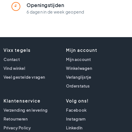
t
Openingstijden
l
6 dagen in de week geopend
o
o
k
t
e
g
Vixx tegels
e
Mijn account
l
Contact
Mijn account
s
Vind winkel
Winkelwagen
Z
Veel gestelde vragen
Verlanglijstje
w
a
Orderstatus
r
t
Klantenservice
Volg ons!
e
t
Verzending en levering
Facebook
e
Retourneren
Instagram
g
e
Privacy Policy
LinkedIn