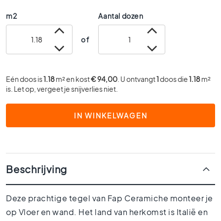
0
m2
Aantal dozen
x
6
of
0
4
0
x
Eén doos is
1.18
m² en kost
€ 94,00
. U ontvangt
1
doos die
1.18
m²
4
is. Let op, vergeet je snijverlies niet.
0
3
IN WINKELWAGEN
0
x
3
0
Beschrijving
2
0
x
Deze prachtige tegel van Fap Ceramiche monteer je
2
0
op Vloer en wand. Het land van herkomst is Italië en