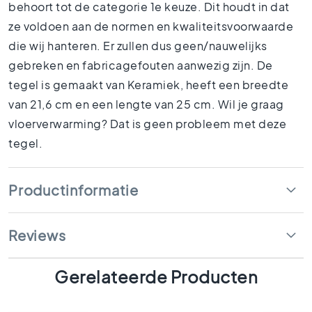
behoort tot de categorie 1e keuze. Dit houdt in dat
1
5
ze voldoen aan de normen en kwaliteitsvoorwaarde
x
die wij hanteren. Er zullen dus geen/nauwelijks
1
gebreken en fabricagefouten aanwezig zijn. De
5
tegel is gemaakt van Keramiek, heeft een breedte
1
0
van 21,6 cm en een lengte van 25 cm. Wil je graag
x
vloerverwarming? Dat is geen probleem met deze
1
tegel.
0
R
u
Productinformatie
i
m
t
Reviews
e
s
B
Gerelateerde Producten
a
d