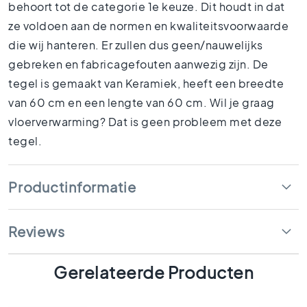
behoort tot de categorie 1e keuze. Dit houdt in dat
1
5
ze voldoen aan de normen en kwaliteitsvoorwaarde
x
die wij hanteren. Er zullen dus geen/nauwelijks
1
gebreken en fabricagefouten aanwezig zijn. De
5
tegel is gemaakt van Keramiek, heeft een breedte
1
0
van 60 cm en een lengte van 60 cm. Wil je graag
x
vloerverwarming? Dat is geen probleem met deze
1
tegel.
0
R
u
Productinformatie
i
m
t
Reviews
e
s
B
Gerelateerde Producten
a
d