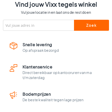
l
Vind jouw Vixx tegels winkel
s
Vul jouw locatie in en laat ons de rest doen
W
c
t
e
g
e
Snelle levering
l
Op afspraak bezorgd
s
K
l
Klantenservice
e
Direct bereikbaar op kantooruren van ma
u
t/m zaterdag
r
e
n
Bodemprijzen
H
De beste kwaliteit tegen lage prijzen
o
u