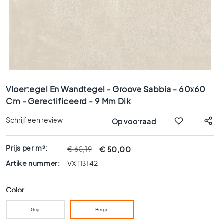
x
9
0
8
0
x
8
Ga
0
naar
Vloertegel En Wandtegel - Groove Sabbia - 60x60
6
het
Cm - Gerectificeerd - 9 Mm Dik
0
begin
x
van
Schrijf een review
Op voorraad
1
de
afbeeldingen-
2
gallerij
0
Prijs per m²:
€ 50,00
€ 60,19
6
Artikelnummer:
VXT13142
0
x
Color
6
0
Grijs
Beige
3