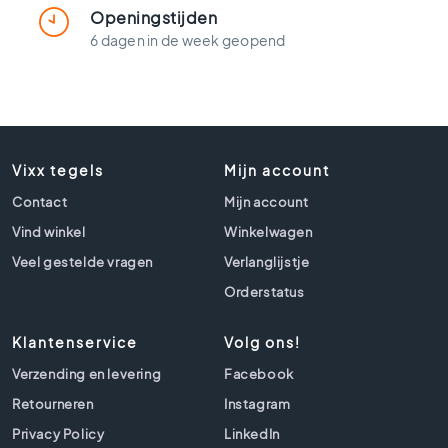
t
Openingstijden
l
6 dagen in de week geopend
o
o
k
t
e
g
Vixx tegels
e
Mijn account
l
Contact
Mijn account
s
Vind winkel
Winkelwagen
Z
Veel gestelde vragen
Verlanglijstje
w
a
Orderstatus
r
t
Klantenservice
Volg ons!
e
t
Verzending en levering
Facebook
e
Retourneren
Instagram
g
e
Privacy Policy
LinkedIn