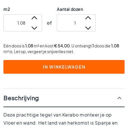
0
m2
Aantal dozen
x
6
of
0
4
0
x
Eén doos is
1.08
m² en kost
€ 54,00
. U ontvangt
1
doos die
1.08
4
m² is. Let op, vergeet je snijverlies niet.
0
3
IN WINKELWAGEN
0
x
3
0
Beschrijving
2
0
x
Deze prachtige tegel van Kerabo monteer je op
2
0
Vloer en wand. Het land van herkomst is Spanje en