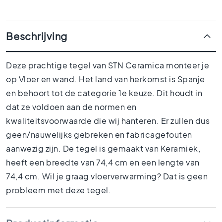
1
5
x
Beschrijving
1
5
1
Deze prachtige tegel van STN Ceramica monteer je
0
op Vloer en wand. Het land van herkomst is Spanje
x
en behoort tot de categorie 1e keuze. Dit houdt in
1
0
dat ze voldoen aan de normen en
R
kwaliteitsvoorwaarde die wij hanteren. Er zullen dus
u
geen/nauwelijks gebreken en fabricagefouten
i
aanwezig zijn. De tegel is gemaakt van Keramiek,
m
t
heeft een breedte van 74,4 cm en een lengte van
e
74,4 cm. Wil je graag vloerverwarming? Dat is geen
s
probleem met deze tegel.
B
a
d