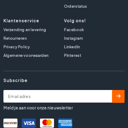
l
Orderstatus
s
B
Klantenservice
Volg ons!
e
t
Verzending en levering
Facebook
o
Retourneren
Instagram
n
l
Privacy Policy
LinkedIn
o
Algemene voorwaarden
PInterest
o
k
t
e
Subscribe
g
e
l
s
Meld je aan voor onze nieuwsletter
B
e
i
g