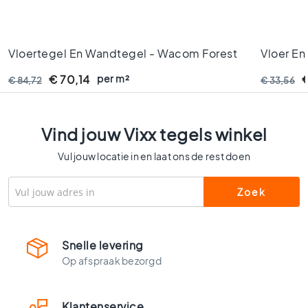
l
s
W
Vloertegel En Wandtegel - Wacom Forest
Vloer En
c
t
Pulido - 60x120 Cm - Gerectificeerd - 9
Graphite
per m²
€ 70,14
€
€ 84,72
€ 33,56
e
Mm Dik
Mm Dik 
g
e
l
Vind jouw Vixx tegels winkel
s
Vul jouw locatie in en laat ons de rest doen
K
l
e
u
r
e
Snelle levering
n
Op afspraak bezorgd
H
o
u
Klantenservice