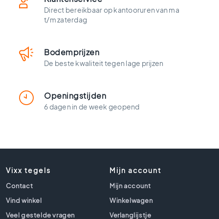
t
Direct bereikbaar op kantooruren van ma
l
t/m zaterdag
o
o
k
Bodemprijzen
t
e
De beste kwaliteit tegen lage prijzen
g
e
l
Openingstijden
s
6 dagen in de week geopend
Z
w
a
r
t
Vixx tegels
e
Mijn account
t
Contact
Mijn account
e
Vind winkel
g
Winkelwagen
e
Veel gestelde vragen
Verlanglijstje