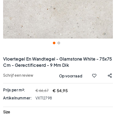
x
9
0
8
0
x
8
0
6
Ga
0
naar
Vloertegel En Wandtegel - Glamstone White - 75x75
x
het
Cm - Gerectificeerd - 9 Mm Dik
1
begin
2
van
Schrijf een review
Op voorraad
0
de
afbeeldingen-
6
gallerij
Prijs per m²:
€ 54,95
€ 66,67
0
x
Artikelnummer:
VXT12798
6
0
Size
3