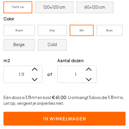
0
120x120 cm
60x120 cm
75x75 cm
x
6
Color
0
Warm
Grijs
Wit
Bruin
4
0
x
Beige
Cold
4
0
m2
Aantal dozen
3
0
of
x
3
0
Eén doos is
1.11
m² en kost
€ 61,00
. U ontvangt
1
doos die
1.11
m² is.
2
Let op, vergeet je snijverlies niet.
0
x
2
IN WINKELWAGEN
0