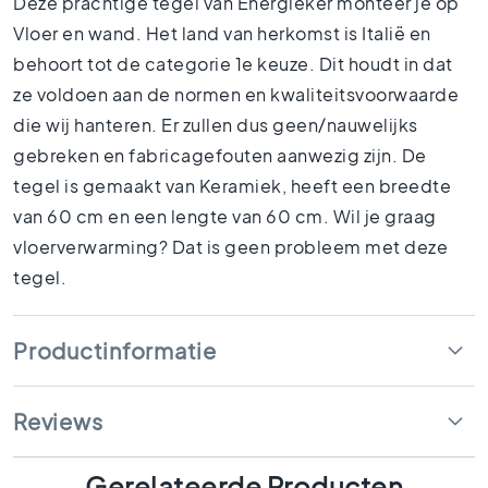
Deze prachtige tegel van Energieker monteer je op
1
Vloer en wand. Het land van herkomst is Italië en
5
x
behoort tot de categorie 1e keuze. Dit houdt in dat
1
ze voldoen aan de normen en kwaliteitsvoorwaarde
5
die wij hanteren. Er zullen dus geen/nauwelijks
1
gebreken en fabricagefouten aanwezig zijn. De
0
x
tegel is gemaakt van Keramiek, heeft een breedte
1
van 60 cm en een lengte van 60 cm. Wil je graag
0
vloerverwarming? Dat is geen probleem met deze
R
tegel.
u
i
m
Productinformatie
t
e
s
Reviews
B
a
d
Gerelateerde Producten