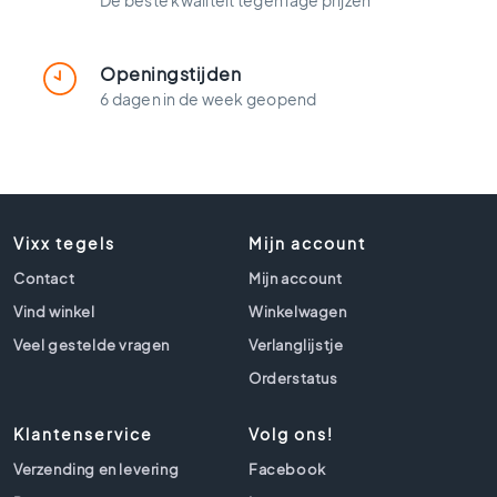
De beste kwaliteit tegen lage prijzen
t
l
o
o
Openingstijden
k
6 dagen in de week geopend
t
e
g
e
l
s
Vixx tegels
Mijn account
Z
Contact
Mijn account
w
Vind winkel
Winkelwagen
a
r
Veel gestelde vragen
Verlanglijstje
t
Orderstatus
e
t
e
Klantenservice
Volg ons!
g
Verzending en levering
Facebook
e