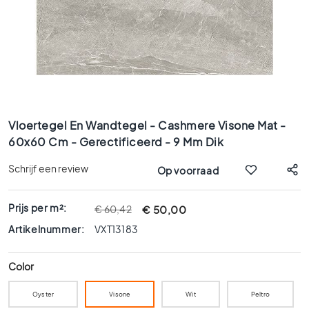
x
9
0
8
0
x
8
Ga
0
naar
Vloertegel En Wandtegel - Cashmere Visone Mat -
6
het
60x60 Cm - Gerectificeerd - 9 Mm Dik
0
begin
x
van
Schrijf een review
Op voorraad
1
de
afbeeldingen-
2
gallerij
0
Prijs per m²:
€ 50,00
€ 60,42
6
Artikelnummer:
VXT13183
0
x
Color
6
0
Oyster
Visone
Wit
Peltro
3