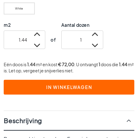
0
White
x
6
m2
0
Aantal dozen
4
of
0
x
4
0
Eén doos is
1.44
m² en kost
€ 72,00
. U ontvangt
1
doos die
1.44
m²
3
is. Let op, vergeet je snijverlies niet.
0
x
IN WINKELWAGEN
3
0
2
0
x
Beschrijving
2
0