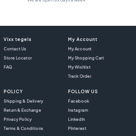
t
i
l
e
s
B
Vixx tegels
My Account
e
i
Contact Us
My Account
g
Store Locator
My Shopping Cart
e
FAQ
My Wishlist
t
i
Track Order
l
e
POLICY
FOLLOW US
s
Shipping & Delivery
Facebook
W
h
Return & Exchange
Instagram
i
Privacy Policy
LinkedIn
t
e
Terms & Conditions
PInterest
t