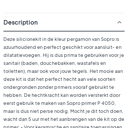
1
0
x
1
Description
0
R
Deze silicionekit in de kleur pergamon van Sopro is
o
o
azuurhoudend en perfect geschikt voor aansluit- en
m
dilatatievoegen. Hij is dus prima te gebruiken voor je
B
sanitair (baden, douchebakken, wastafels en
a
toiletten), maar ook voor jouw tegels. Het mooie aan
t
h
deze kit is dat het perfect hecht aan vele soorten
r
ondergronden zonder primers vooraf gebruikt te
o
hebben. De hechtkracht kan worden versterkt door
o
m
eerst gebruik te maken van Sopro primer P 4050,
t
maar is dus niet perse nodig. Mocht je dit toch doen,
i
wacht dan 5 uur met het aanbrengen van de kit op de
l
e
primer. • Voor keramische en sanitaire toepassingen