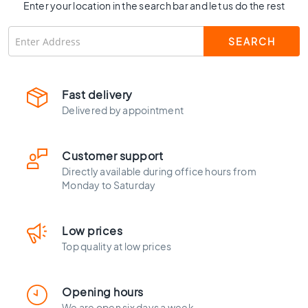
l
Enter your location in the search bar and let us do the rest
a
c
k
t
i
l
Fast delivery
e
Delivered by appointment
s
C
o
Customer support
n
Directly available during office hours from
c
Monday to Saturday
r
e
t
Low prices
e
Top quality at low prices
l
o
o
Opening hours
k
We are open six days a week