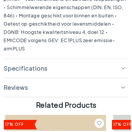
s
• Schimmelwerende eigenschappen (DIN, EN, ISO,
K
846) • Montage geschikt voor binnen en buiten •
i
Getest op geschiktheid voor levensmiddelen •
t
DGNB: Hoogste kwaliteitsniveau 4, doel 12 •
c
h
EMICODE volgens GEV: EC1PLUS zeer emissie-
e
armPLUS
n
t
i
Specifications
l
e
s
Reviews
W
C
t
Related Products
i
l
e
17% OFF
17% OFF
s