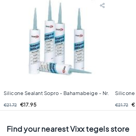
C
o
l
o
u
r
W
o
o
d
l
o
o
k
Silicone Sealant Sopro - Bahamabeige - Nr.
Silicone
t
34 - 310ML
- 310ML
i
€17.95
€
€21.72
€21.72
l
e
s
Find your nearest Vixx tegels store
B