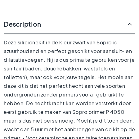
1
0
x
1
Description
0
R
Deze silicionekit in de kleur zwart van Sopro is
o
o
azuurhoudend en perfect geschikt voor aansluit- en
m
dilatatievoegen. Hij is dus prima te gebruiken voor je
B
sanitair (baden, douchebakken, wastafels en
a
toiletten), maar ook voor jouw tegels. Het mooie aan
t
h
deze kit is dat het perfect hecht aan vele soorten
r
ondergronden zonder primers vooraf gebruikt te
o
hebben. De hechtkracht kan worden versterkt door
o
m
eerst gebruik te maken van Sopro primer P 4050,
t
maar is dus niet perse nodig. Mocht je dit toch doen,
i
wacht dan 5 uur met het aanbrengen van de kit op de
l
e
primer. • Voor keramische en sanitaire toepassingen