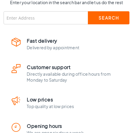
l
Enter your location in the search bar and let us do the rest
a
c
k
t
i
l
Fast delivery
e
Delivered by appointment
s
C
o
Customer support
n
Directly available during office hours from
c
Monday to Saturday
r
e
t
Low prices
e
Top quality at low prices
l
o
o
Opening hours
k
We are open six days a week