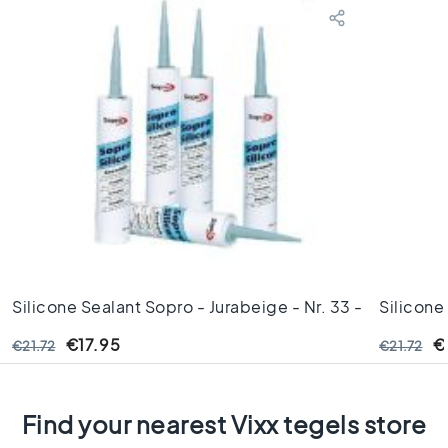
C
o
l
o
u
r
W
o
o
d
l
o
o
k
Silicone Sealant Sopro - Jurabeige - Nr. 33 -
Silicone
t
310ML
Nr. 14 -
i
€17.95
€
€21.72
€21.72
l
e
s
Find your nearest Vixx tegels store
B