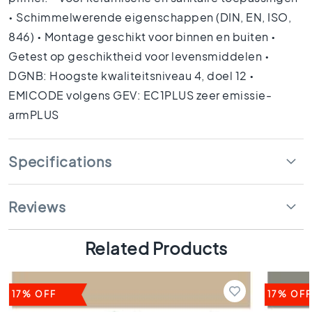
s
• Schimmelwerende eigenschappen (DIN, EN, ISO,
K
846) • Montage geschikt voor binnen en buiten •
i
Getest op geschiktheid voor levensmiddelen •
t
DGNB: Hoogste kwaliteitsniveau 4, doel 12 •
c
h
EMICODE volgens GEV: EC1PLUS zeer emissie-
e
armPLUS
n
t
i
Specifications
l
e
s
Reviews
W
C
t
Related Products
i
l
e
17% OFF
17% OFF
s