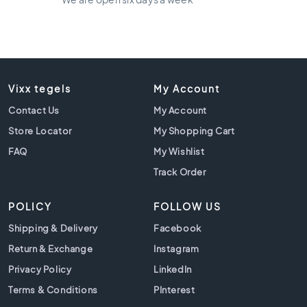
t
i
l
e
s
B
Vixx tegels
My Account
e
i
Contact Us
My Account
g
Store Locator
My Shopping Cart
e
FAQ
My Wishlist
t
i
Track Order
l
e
POLICY
FOLLOW US
s
Shipping & Delivery
Facebook
W
h
Return & Exchange
Instagram
i
Privacy Policy
LinkedIn
t
e
Terms & Conditions
PInterest
t