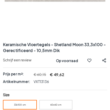
x
9
0
8
0
x
8
Ga
0
naar
Keramische Vloertegels - Shetland Moon 33,3x100 -
6
het
Gerectificeerd - 10,5mm Dik
0
begin
x
van
Schrijf een review
Op voorraad
1
de
afbeeldingen-
2
gallerij
0
Prijs per m²:
€ 49,62
€ 60,15
6
Artikelnummer:
VXT13136
0
x
Size
6
0
33x100 cm
60x60 cm
3