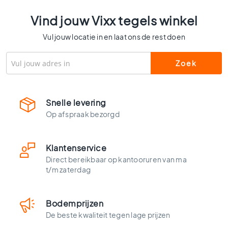
l
s
Vind jouw Vixx tegels winkel
W
Vul jouw locatie in en laat ons de rest doen
c
t
e
g
e
l
Snelle levering
s
Op afspraak bezorgd
K
l
e
Klantenservice
u
Direct bereikbaar op kantooruren van ma
r
t/m zaterdag
e
n
H
Bodemprijzen
o
De beste kwaliteit tegen lage prijzen
u