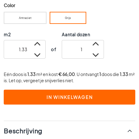
Color
0
x
6
Antraciet
Grijs
0
m2
Aantal dozen
4
0
x
of
4
0
3
Eén doos is
1.33
m² en kost
€ 66,00
. U ontvangt
1
doos die
1.33
m²
0
is. Let op, vergeet je snijverlies niet.
x
3
0
IN WINKELWAGEN
2
0
x
2
Beschrijving
0