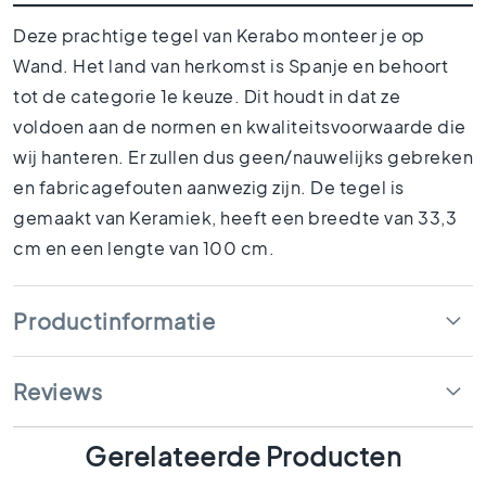
1
5
Deze prachtige tegel van Kerabo monteer je op
x
Wand. Het land van herkomst is Spanje en behoort
1
tot de categorie 1e keuze. Dit houdt in dat ze
5
voldoen aan de normen en kwaliteitsvoorwaarde die
1
wij hanteren. Er zullen dus geen/nauwelijks gebreken
0
x
en fabricagefouten aanwezig zijn. De tegel is
1
gemaakt van Keramiek, heeft een breedte van 33,3
0
cm en een lengte van 100 cm.
R
u
i
Productinformatie
m
t
e
Reviews
s
B
a
Gerelateerde Producten
d