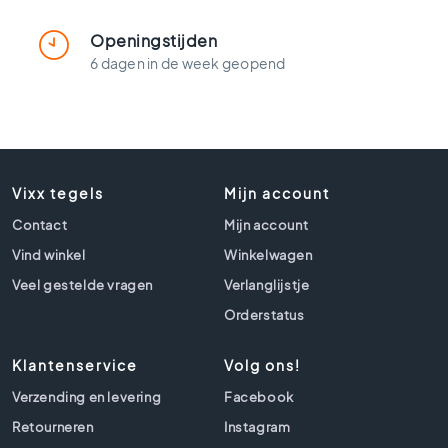
t
l
Openingstijden
o
6 dagen in de week geopend
o
k
t
e
g
e
l
Vixx tegels
Mijn account
s
Contact
Mijn account
Z
Vind winkel
Winkelwagen
w
a
Veel gestelde vragen
Verlanglijstje
r
Orderstatus
t
e
Klantenservice
Volg ons!
t
e
Verzending en levering
Facebook
g
Retourneren
Instagram
e