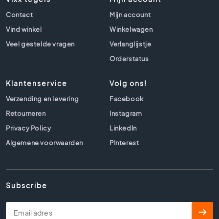
0
Contact
Mijn account
x
6
Vind winkel
Winkelwagen
0
Veel gestelde vragen
Verlanglijstje
4
Orderstatus
0
x
Klantenservice
Volg ons!
4
0
Verzending en levering
Facebook
3
Retourneren
Instagram
0
Privacy Policy
LinkedIn
x
3
Algemene voorwaarden
PInterest
0
2
0
Subscribe
x
2
0