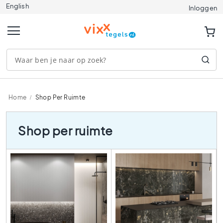
English
Tegels
Inloggen
A
f
m
e
t
i
n
g
Home
Shop Per Ruimte
e
n
1
Shop per ruimte
2
0
x
1
2
0
9
0