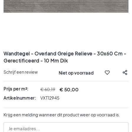
x
9
0
8
0
x
8
Ga
0
naar
Wandtegel - Overland Greige Relieve - 30x60 Cm -
6
het
Gerectificeerd - 10 Mm Dik
0
begin
x
van
Schrijf een review
Niet op voorraad
1
de
afbeeldingen-
2
gallerij
0
Prijs per m²:
€ 50,00
€ 60,19
6
Artikelnummer:
VXT12945
0
x
Krijg een melding wanneer dit product weer op voorraad is.
6
0
3