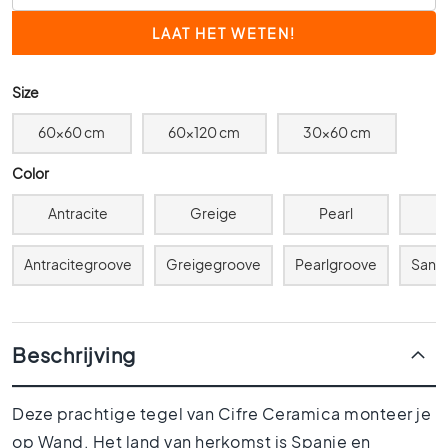
0
x
6
0
Size
4
60x60 cm
60x120 cm
30x60 cm
0
x
Color
4
0
Antracite
Greige
Pearl
Z
3
0
Antracitegroove
Greigegroove
Pearlgroove
Sand
x
3
0
2
Beschrijving
0
x
2
Deze prachtige tegel van Cifre Ceramica monteer je
0
op Wand. Het land van herkomst is Spanje en