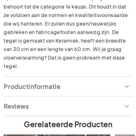
1
behoort tot de categorie 1e keuze. Dit houdt in dat
5
ze voldoen aan de normen en kwaliteitsvoorwaarde
x
1
die wij hanteren. Er zullen dus geen/nauwelijks
5
gebreken en fabricagefouten aanwezig zijn. De
1
tegel is gemaakt van Keramiek, heeft een breedte
0
van 30 cm en een lengte van 60 cm. Wil je graag
x
1
vloerverwarming? Dat is geen probleem met deze
0
tegel.
R
u
i
Productinformatie
m
t
e
Reviews
s
B
Gerelateerde Producten
a
d