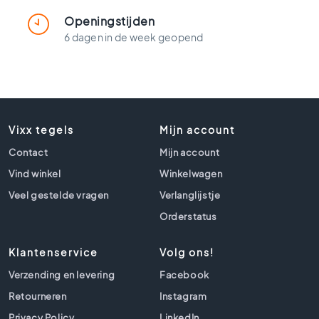
t
l
Openingstijden
o
6 dagen in de week geopend
o
k
t
e
g
e
Vixx tegels
Mijn account
l
s
Contact
Mijn account
Z
Vind winkel
Winkelwagen
w
Veel gestelde vragen
Verlanglijstje
a
Orderstatus
r
t
e
Klantenservice
Volg ons!
t
Verzending en levering
Facebook
e
g
Retourneren
Instagram
e
Privacy Policy
LinkedIn