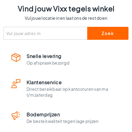
l
Vind jouw Vixx tegels winkel
s
W
Vul jouw locatie in en laat ons de rest doen
c
t
e
g
e
l
Snelle levering
s
Op afspraak bezorgd
K
l
e
Klantenservice
u
Direct bereikbaar op kantooruren van ma
r
t/m zaterdag
e
n
H
Bodemprijzen
o
De beste kwaliteit tegen lage prijzen
u