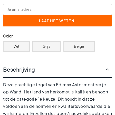
0
x
6
0
4
0
Color
x
4
Wit
Grijs
Beige
0
3
0
Beschrijving
x
3
0
Deze prachtige tegel van Edimax Astor monteer je
2
op Wand. Het land van herkomst is Italië en behoort
0
tot de categorie 1e keuze. Dit houdt in dat ze
x
2
voldoen aan de normen en kwaliteitsvoorwaarde die
0
wij hanteren. Er zullen dus geen/nauwelijks gebreken