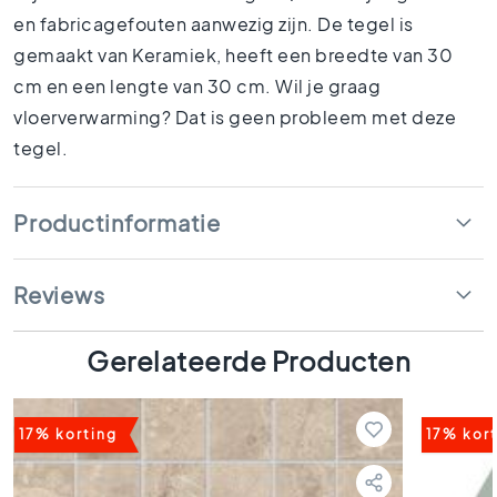
1
en fabricagefouten aanwezig zijn. De tegel is
5
gemaakt van Keramiek, heeft een breedte van 30
x
1
cm en een lengte van 30 cm. Wil je graag
5
vloerverwarming? Dat is geen probleem met deze
1
tegel.
0
x
1
Productinformatie
0
R
u
Reviews
i
m
t
Gerelateerde Producten
e
s
B
17% korting
17% kor
a
d