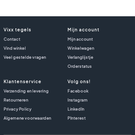
t
l
o
o
k
Vixx tegels
Mijn account
t
e
Contact
Mijn account
g
Vind winkel
Winkelwagen
e
Veel gestelde vragen
l
Verlanglijstje
s
Orderstatus
Z
w
Klantenservice
Volg ons!
a
Verzending en levering
Facebook
r
t
Retourneren
Instagram
e
Privacy Policy
LinkedIn
t
e
Algemene voorwaarden
PInterest
g
e