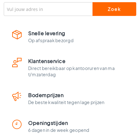
l
s
W
c
t
Snelle levering
e
Op afspraak bezorgd
g
e
l
Klantenservice
s
Direct bereikbaar op kantooruren van ma
K
t/m zaterdag
l
e
u
Bodemprijzen
r
De beste kwaliteit tegen lage prijzen
e
n
H
Openingstijden
o
6 dagen in de week geopend
u