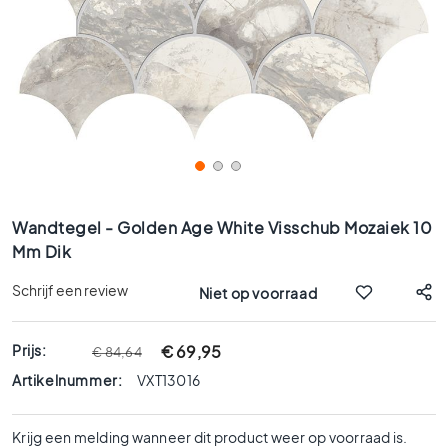
x
9
0
8
0
x
8
0
6
Ga
0
naar
Wandtegel - Golden Age White Visschub Mozaiek 10
x
het
Mm Dik
1
begin
2
van
Schrijf een review
Niet op voorraad
0
de
afbeeldingen-
6
gallerij
Prijs:
0
€ 69,95
€ 84,64
x
Artikelnummer:
VXT13016
6
0
Krijg een melding wanneer dit product weer op voorraad is.
3