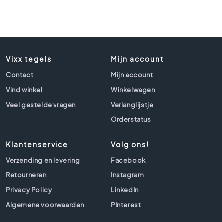
t
l
o
o
k
t
Vixx tegels
Mijn account
e
g
Contact
Mijn account
e
Vind winkel
Winkelwagen
l
Veel gestelde vragen
s
Verlanglijstje
Orderstatus
Z
w
a
Klantenservice
Volg ons!
r
Verzending en levering
Facebook
t
e
Retourneren
Instagram
t
Privacy Policy
LinkedIn
e
g
Algemene voorwaarden
PInterest
e