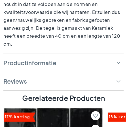
1
houdt in dat ze voldoen aan de normen en
5
kwaliteitsvoorwaarde die wij hanteren. Er zullen dus
x
geen/nauwelijks gebreken en fabricagefouten
1
5
aanwezig zijn. De tegel is gemaakt van Keramiek,
1
heeft een breedte van 40 cm en een lengte van 120
0
cm.
x
1
0
Productinformatie
R
u
i
Reviews
m
t
e
Gerelateerde Producten
s
B
a
17% korting
18% kor
d