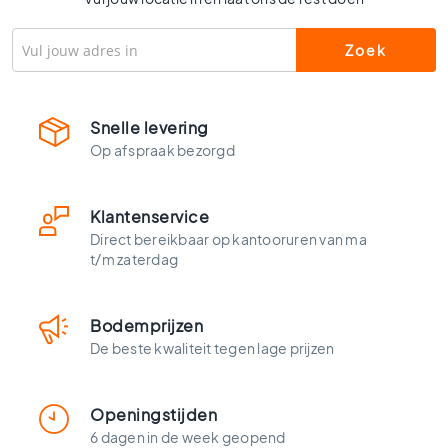
l
s
W
c
t
e
Snelle levering
g
Op afspraak bezorgd
e
l
s
Klantenservice
K
Direct bereikbaar op kantooruren van ma
l
t/m zaterdag
e
u
r
Bodemprijzen
e
De beste kwaliteit tegen lage prijzen
n
H
o
Openingstijden
u
6 dagen in de week geopend