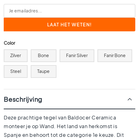
0
x
6
0
4
0
Color
x
4
Zilver
Bone
Fanir Silver
Fanir Bone
0
3
Steel
Taupe
0
x
3
0
Beschrijving
2
0
Deze prachtige tegel van Baldocer Ceramica
x
monteer je op Wand. Het land van herkomst is
2
0
Spanje en behoort tot de categorie 1e keuze. Dit