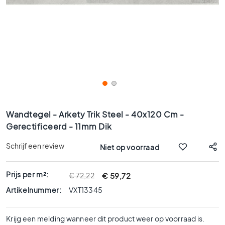
x
9
0
8
0
x
8
0
6
Ga
0
naar
Wandtegel - Arkety Trik Steel - 40x120 Cm -
x
het
Gerectificeerd - 11mm Dik
1
begin
2
van
Schrijf een review
Niet op voorraad
0
de
afbeeldingen-
6
gallerij
Prijs per m²:
€ 59,72
€ 72,22
0
x
Artikelnummer:
VXT13345
6
0
Krijg een melding wanneer dit product weer op voorraad is.
3