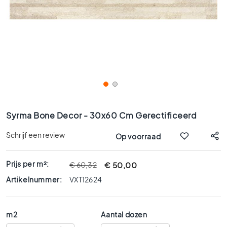
x
9
0
8
0
x
8
0
6
Ga
0
naar
Syrma Bone Decor - 30x60 Cm Gerectificeerd
x
het
1
begin
Schrijf een review
Op voorraad
2
van
0
de
Prijs per m²:
afbeeldingen-
€ 50,00
€ 60,32
6
gallerij
0
Artikelnummer:
VXT12624
x
6
0
m2
Aantal dozen
3