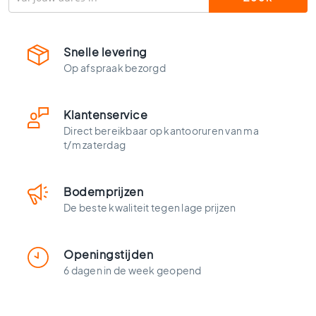
l
s
W
Snelle levering
c
Op afspraak bezorgd
t
e
g
Klantenservice
e
l
Direct bereikbaar op kantooruren van ma
t/m zaterdag
s
K
l
Bodemprijzen
e
De beste kwaliteit tegen lage prijzen
u
r
e
n
Openingstijden
6 dagen in de week geopend
H
o
u