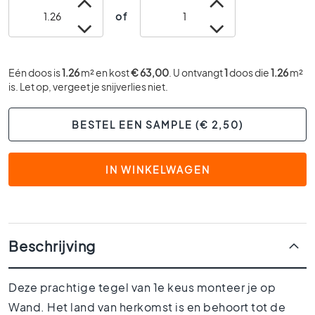
0
of
x
6
0
Eén doos is
1.26
m² en kost
€ 63,00
. U ontvangt
1
doos die
1.26
m²
4
is. Let op, vergeet je snijverlies niet.
0
x
4
BESTEL EEN SAMPLE (€ 2,50)
0
3
IN WINKELWAGEN
0
x
3
0
2
Beschrijving
0
x
2
Deze prachtige tegel van 1e keus monteer je op
0
Wand. Het land van herkomst is en behoort tot de