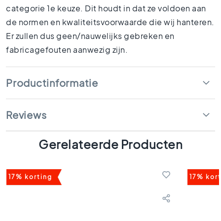
1
categorie 1e keuze. Dit houdt in dat ze voldoen aan
5
de normen en kwaliteitsvoorwaarde die wij hanteren.
x
Er zullen dus geen/nauwelijks gebreken en
1
5
fabricagefouten aanwezig zijn.
1
0
Productinformatie
x
1
0
Reviews
R
u
i
Gerelateerde Producten
m
t
e
s
17% korting
17% kor
B
a
d