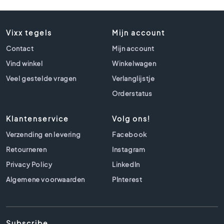
t
l
o
Vixx tegels
o
Mijn account
k
Contact
Mijn account
t
Vind winkel
e
Winkelwagen
g
Veel gestelde vragen
Verlanglijstje
e
Orderstatus
l
s
Klantenservice
Volg ons!
Z
w
Verzending en levering
Facebook
a
Retourneren
Instagram
r
t
Privacy Policy
LinkedIn
e
Algemene voorwaarden
PInterest
t
e
g
e
Subscribe