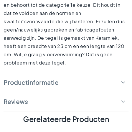
1
en behoort tot de categorie 1e keuze. Dit houdt in
5
dat ze voldoen aan de normen en
x
kwaliteitsvoorwaarde die wij hanteren. Er zullen dus
1
5
geen/nauwelijks gebreken en fabricagefouten
1
aanwezig zijn. De tegel is gemaakt van Keramiek,
0
heeft een breedte van 23 cm en een lengte van 120
x
cm. Wil je graag vloerverwarming? Dat is geen
1
0
probleem met deze tegel.
R
u
Productinformatie
i
m
t
e
Reviews
s
B
Gerelateerde Producten
a
d