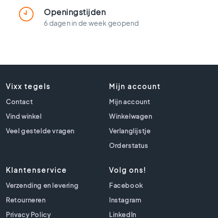
t
l
Openingstijden
o
6 dagen in de week geopend
o
k
t
e
g
e
Vixx tegels
Mijn account
l
Contact
Mijn account
s
Vind winkel
Winkelwagen
Z
w
Veel gestelde vragen
Verlanglijstje
a
Orderstatus
r
t
e
Klantenservice
Volg ons!
t
Verzending en levering
Facebook
e
g
Retourneren
Instagram
e
Privacy Policy
LinkedIn