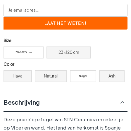
0
x
6
0
4
0
Size
x
4
23x120 cm
30x149,5 cm
0
Color
3
0
Haya
Natural
Ash
Nogal
x
3
0
2
Beschrijving
0
x
2
Deze prachtige tegel van STN Ceramica monteer je
0
op Vloer en wand. Het land van herkomst is Spanje