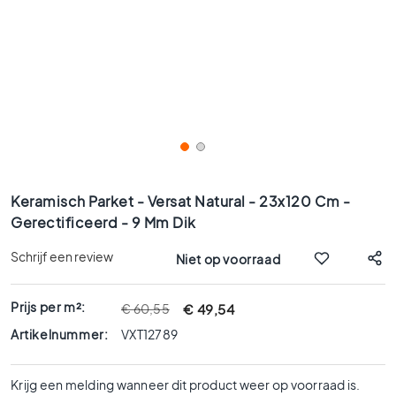
x
9
0
8
0
x
8
0
6
Ga
0
naar
Keramisch Parket - Versat Natural - 23x120 Cm -
x
het
Gerectificeerd - 9 Mm Dik
1
begin
2
van
Schrijf een review
Niet op voorraad
0
de
afbeeldingen-
6
gallerij
Prijs per m²:
€ 49,54
€ 60,55
0
x
Artikelnummer:
VXT12789
6
0
Krijg een melding wanneer dit product weer op voorraad is.
3