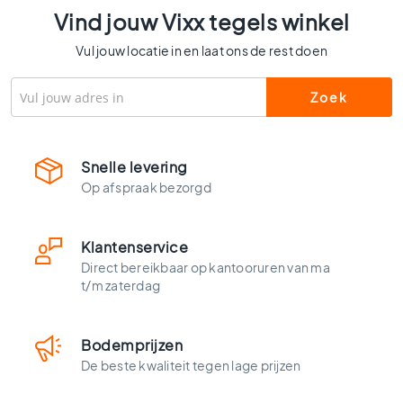
l
Vind jouw Vixx tegels winkel
s
Vul jouw locatie in en laat ons de rest doen
W
c
t
e
g
e
Snelle levering
l
s
Op afspraak bezorgd
K
l
Klantenservice
e
u
Direct bereikbaar op kantooruren van ma
r
t/m zaterdag
e
n
Bodemprijzen
H
De beste kwaliteit tegen lage prijzen
o
u