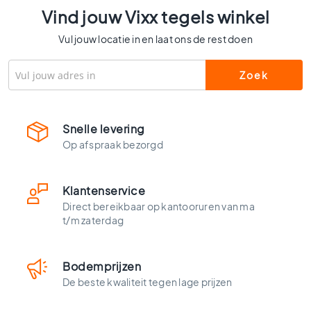
l
Vind jouw Vixx tegels winkel
s
Vul jouw locatie in en laat ons de rest doen
W
c
t
e
g
e
Snelle levering
l
s
Op afspraak bezorgd
K
l
Klantenservice
e
u
Direct bereikbaar op kantooruren van ma
r
t/m zaterdag
e
n
Bodemprijzen
H
De beste kwaliteit tegen lage prijzen
o
u