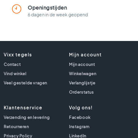
t
l
Openingstijden
o
6 dagen in de week geopend
o
k
t
e
g
e
Vixx tegels
Mijn account
l
Contact
Mijn account
s
Vind winkel
Winkelwagen
Z
w
Veel gestelde vragen
Verlanglijstje
a
Orderstatus
r
t
e
Klantenservice
Volg ons!
t
Verzending en levering
Facebook
e
g
Retourneren
Instagram
e
Privacy Policy
LinkedIn