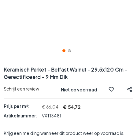
x
9
0
8
0
x
8
0
6
Ga
0
naar
Keramisch Parket - Belfast Walnut - 29,5x120 Cm -
x
het
Gerectificeerd - 9 Mm Dik
1
begin
2
van
Schrijf een review
Niet op voorraad
0
de
afbeeldingen-
6
gallerij
Prijs per m²:
€ 54,72
€ 66,04
0
x
Artikelnummer:
VXT13481
6
0
Krijg een melding wanneer dit product weer op voorraad is.
3