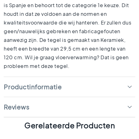
1
is Spanje en behoort tot de categorie 1e keuze. Dit
5
houdt in dat ze voldoen aan de normen en
x
kwaliteitsvoorwaarde die wij hanteren. Er zullen dus
1
5
geen/nauwelijks gebreken en fabricagefouten
1
aanwezig zijn. De tegel is gemaakt van Keramiek,
0
heeft een breedte van 29,5 cm en een lengte van
x
120 cm. Wil je graag vloerverwarming? Dat is geen
1
0
probleem met deze tegel.
R
u
Productinformatie
i
m
t
e
Reviews
s
B
Gerelateerde Producten
a
d