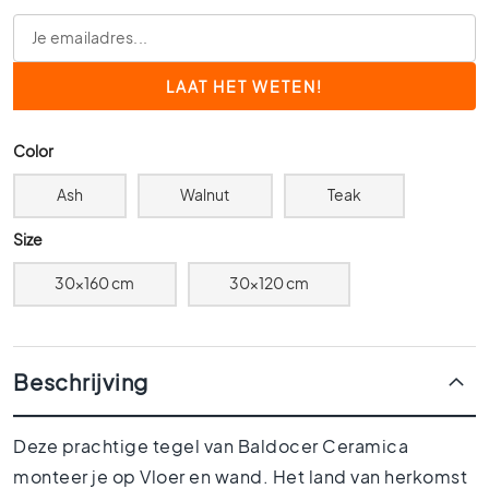
0
x
6
0
4
0
Color
x
4
Ash
Walnut
Teak
0
Size
3
0
30x160 cm
30x120 cm
x
3
0
2
Beschrijving
0
x
2
Deze prachtige tegel van Baldocer Ceramica
0
monteer je op Vloer en wand. Het land van herkomst