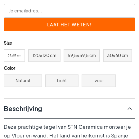
0
x
6
0
4
0
Size
x
4
120x120 cm
59,5x59,5 cm
30x60 cm
59x119 cm
0
Color
3
0
Natural
Licht
Ivoor
x
3
0
2
Beschrijving
0
x
2
Deze prachtige tegel van STN Ceramica monteer je
0
op Vloer en wand. Het land van herkomst is Spanje