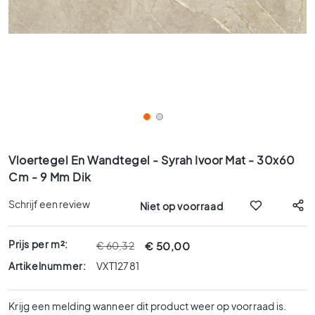
x
9
0
8
0
x
8
0
6
Ga
0
naar
Vloertegel En Wandtegel - Syrah Ivoor Mat - 30x60
x
het
Cm - 9 Mm Dik
1
begin
2
van
Schrijf een review
Niet op voorraad
0
de
afbeeldingen-
6
gallerij
Prijs per m²:
€ 50,00
€ 60,32
0
x
Artikelnummer:
VXT12781
6
0
Krijg een melding wanneer dit product weer op voorraad is.
3