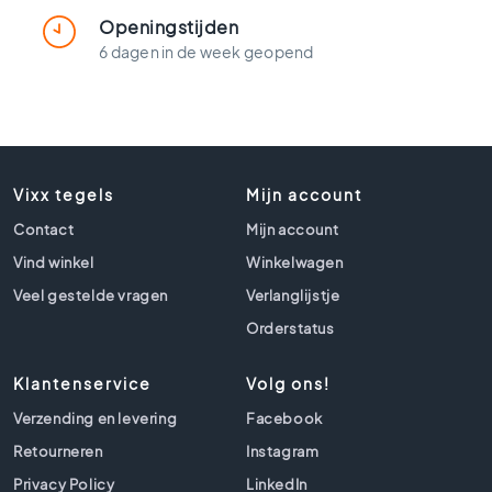
t
l
Openingstijden
o
6 dagen in de week geopend
o
k
t
e
g
e
Vixx tegels
Mijn account
l
Contact
Mijn account
s
Vind winkel
Winkelwagen
Z
w
Veel gestelde vragen
Verlanglijstje
a
Orderstatus
r
t
e
Klantenservice
Volg ons!
t
Verzending en levering
Facebook
e
g
Retourneren
Instagram
e
Privacy Policy
LinkedIn