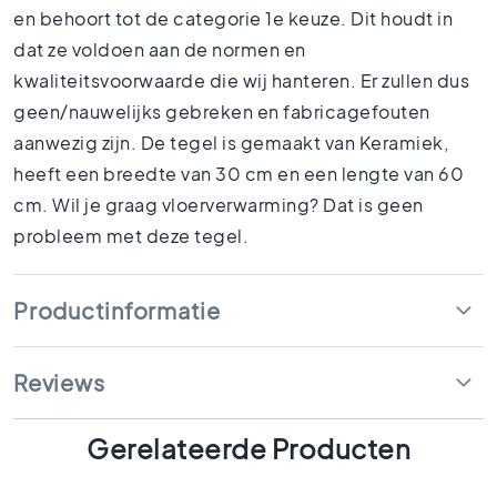
1
en behoort tot de categorie 1e keuze. Dit houdt in
5
dat ze voldoen aan de normen en
x
kwaliteitsvoorwaarde die wij hanteren. Er zullen dus
1
5
geen/nauwelijks gebreken en fabricagefouten
1
aanwezig zijn. De tegel is gemaakt van Keramiek,
0
heeft een breedte van 30 cm en een lengte van 60
x
cm. Wil je graag vloerverwarming? Dat is geen
1
0
probleem met deze tegel.
R
u
Productinformatie
i
m
t
e
Reviews
s
B
Gerelateerde Producten
a
d