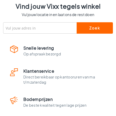
l
Vind jouw Vixx tegels winkel
s
Vul jouw locatie in en laat ons de rest doen
W
c
t
e
g
e
Snelle levering
l
s
Op afspraak bezorgd
K
l
Klantenservice
e
u
Direct bereikbaar op kantooruren van ma
r
t/m zaterdag
e
n
Bodemprijzen
H
De beste kwaliteit tegen lage prijzen
o
u