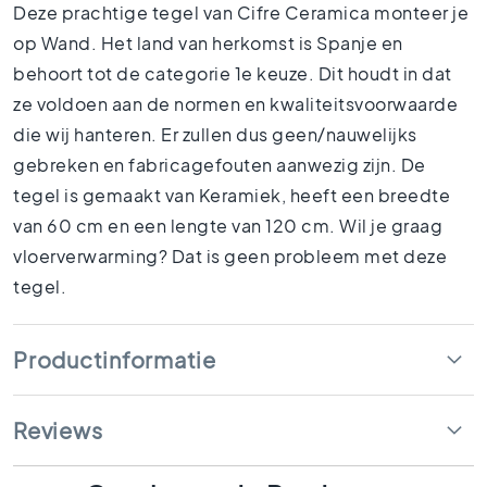
1
Deze prachtige tegel van Cifre Ceramica monteer je
5
op Wand. Het land van herkomst is Spanje en
x
behoort tot de categorie 1e keuze. Dit houdt in dat
1
5
ze voldoen aan de normen en kwaliteitsvoorwaarde
die wij hanteren. Er zullen dus geen/nauwelijks
1
0
gebreken en fabricagefouten aanwezig zijn. De
x
tegel is gemaakt van Keramiek, heeft een breedte
1
van 60 cm en een lengte van 120 cm. Wil je graag
0
vloerverwarming? Dat is geen probleem met deze
R
u
tegel.
i
m
t
Productinformatie
e
s
B
Reviews
a
d