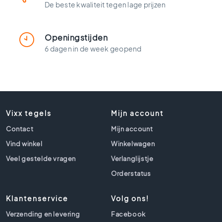
t
De beste kwaliteit tegen lage prijzen
l
o
o
Openingstijden
k
6 dagen in de week geopend
t
e
g
e
l
s
Vixx tegels
Mijn account
Z
Contact
Mijn account
w
a
Vind winkel
Winkelwagen
r
Veel gestelde vragen
Verlanglijstje
t
e
Orderstatus
t
e
Klantenservice
Volg ons!
g
e
Verzending en levering
Facebook