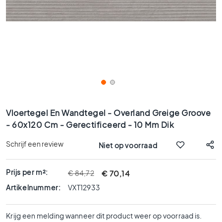
x
9
0
8
0
x
8
0
6
Ga
0
naar
Vloertegel En Wandtegel - Overland Greige Groove
x
het
- 60x120 Cm - Gerectificeerd - 10 Mm Dik
1
begin
2
van
Schrijf een review
Niet op voorraad
0
de
afbeeldingen-
6
gallerij
Prijs per m²:
€ 70,14
€ 84,72
0
x
Artikelnummer:
VXT12933
6
0
Krijg een melding wanneer dit product weer op voorraad is.
3