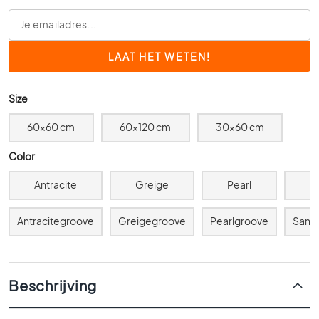
0
x
6
0
4
0
Size
x
4
60x60 cm
60x120 cm
30x60 cm
0
Color
3
0
Antracite
Greige
Pearl
Z
x
3
Antracitegroove
Greigegroove
Pearlgroove
Sand
0
2
0
x
Beschrijving
2
0