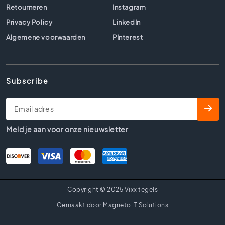
l
Retourneren
Instagram
s
Privacy Policy
LinkedIn
B
Algemene voorwaarden
PInterest
e
t
o
n
Subscribe
l
o
o
k
t
Meld je aan voor onze nieuwsletter
e
g
e
l
s
Copyright © 2025 Vixx tegels
B
e
Gemaakt door Magneto IT Solutions
i
g