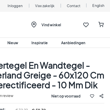
English
Inloggen
Vixx zakelijk
Contact
Vind winkel
Nieuw
Inspiratie
Aanbiedingen
ertegel En Wandtegel -
rland Greige - 60x120 Cm
erectificeerd - 10 Mm Dik
en review
Niet op voorraad
 m²: