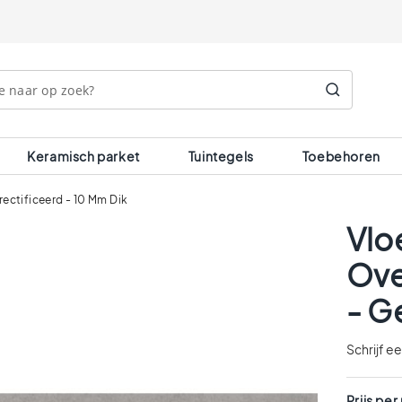
Search
Keramisch parket
Tuintegels
Toebehoren
ectificeerd - 10 Mm Dik
Vlo
Ove
- G
Schrijf e
Prijs per