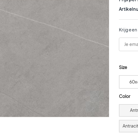
Artikel
Krijg een
Size
60x
Color
Ant
Antrac