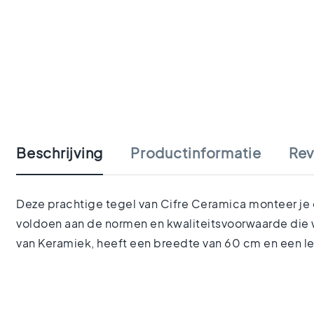
tegels
Portugese
tegels
Terrazzo
tegels
Mozaiek
Ga
tegels
naar
Vintage
het
tegels
begin
Keramisch
Beschrijving
Productinformatie
Rev
van
parket
de
Gerectificeerde
afbeeldingen-
tegels
gallerij
Deze prachtige tegel van Cifre Ceramica monteer je o
Vloertegels
voldoen aan de normen en kwaliteitsvoorwaarde die w
Afmetingen
Vloertegels
van Keramiek, heeft een breedte van 60 cm en een le
120x120
Vloertegels
90x90
Vloertegels