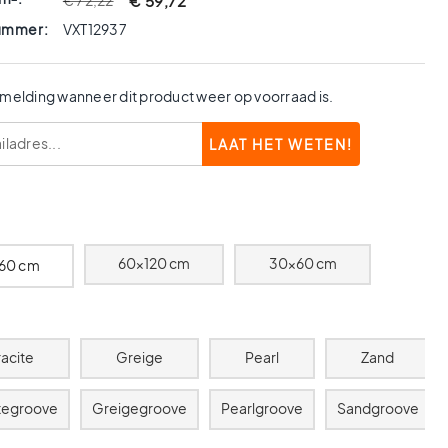
€ 59,72
€ 72,22
nummer:
VXT12937
 melding wanneer dit product weer op voorraad is.
60x120 cm
30x60 cm
60 cm
racite
Greige
Pearl
Zand
itegroove
Greigegroove
Pearlgroove
Sandgroove