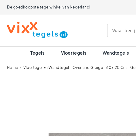
Tegels
De goedkoopste tegelwinkel van Nederland!
Afmetingen
120x120
90x90
80x80
60x120
60x60
30x60
Tegels
Vloertegels
Wandtegels
40x40
30x30
Home
Vloertegel En Wandtegel - Overland Greige - 60x120 Cm - Ger
20x20
15x15
Ga
10x10
naar
Ruimtes
het
einde
Badkamer
van
tegels
de
Keuken
afbeeldingen-
tegels
gallerij
Wc
tegels