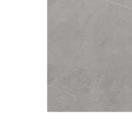
Kleuren
Houtlook
tegels
Zwarte
tegels
Betonlook
tegels
Beige
tegels
Witte
tegels
Groene
tegels
Gouden
tegels
Grijze
tegels
Stijlen
Hexagon
tegels
Visgraat