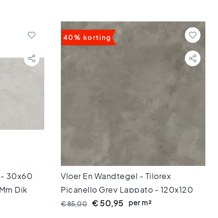
40% korting
 - 30x60
Vloer En Wandtegel - Tilorex
 Mm Dik
Picanello Grey Lappato - 120x120
Cm - Gerectificeerd - Keramisch - 8
per m²
€ 50,95
€ 85,00
Mm Dik - VTX61085