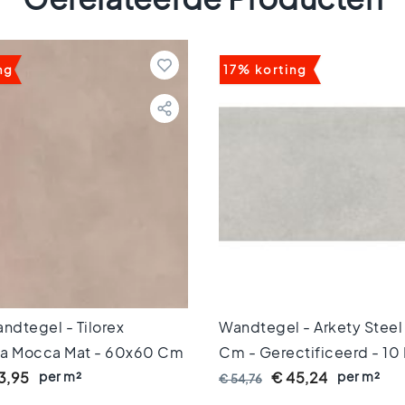
ng
17% korting
ndtegel - Tilorex
Wandtegel - Arkety Steel
ta Mocca Mat - 60x60 Cm
Cm - Gerectificeerd - 10
iceerd - Keramisch - 8 Mm
per m²
per m²
3,95
€ 45,24
€ 54,76
0071