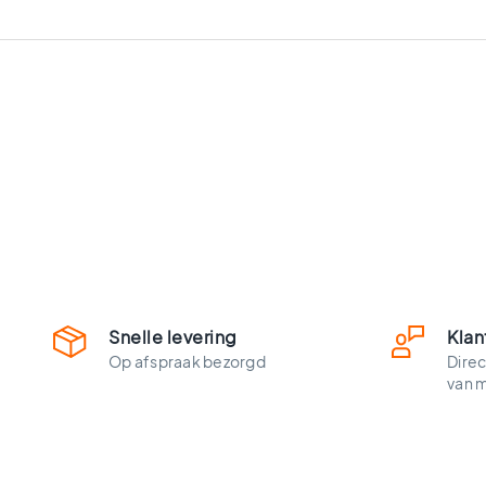
vloertegels
Vloertegels
zwart
Witte
vloertegels
Groene
vloertegels
Vloertegels
zwart
wit
Vloertegels
antraciet
Beige
vloertegels
Snelle levering
Klan
Blauwe
Op afspraak bezorgd
Direc
vloertegels
van 
Houtlook
vloertegels
Ruimtes
Vloertegels