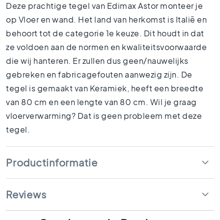
1
Deze prachtige tegel van Edimax Astor monteer je
5
op Vloer en wand. Het land van herkomst is Italië en
x
behoort tot de categorie 1e keuze. Dit houdt in dat
1
5
ze voldoen aan de normen en kwaliteitsvoorwaarde
die wij hanteren. Er zullen dus geen/nauwelijks
1
0
gebreken en fabricagefouten aanwezig zijn. De
x
tegel is gemaakt van Keramiek, heeft een breedte
1
van 80 cm en een lengte van 80 cm. Wil je graag
0
vloerverwarming? Dat is geen probleem met deze
R
u
tegel.
i
m
t
Productinformatie
e
s
B
Reviews
a
d