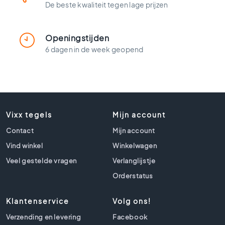
t
De beste kwaliteit tegen lage prijzen
l
o
o
Openingstijden
k
6 dagen in de week geopend
t
e
g
e
l
s
Vixx tegels
Mijn account
Z
Contact
Mijn account
w
a
Vind winkel
Winkelwagen
r
Veel gestelde vragen
Verlanglijstje
t
e
Orderstatus
t
e
Klantenservice
Volg ons!
g
e
Verzending en levering
Facebook