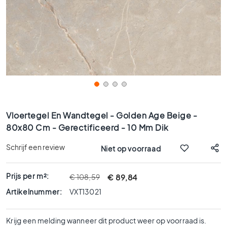
x
9
0
8
0
x
8
0
6
Ga
0
naar
Vloertegel En Wandtegel - Golden Age Beige -
x
het
80x80 Cm - Gerectificeerd - 10 Mm Dik
1
begin
2
van
Schrijf een review
Niet op voorraad
0
de
afbeeldingen-
6
gallerij
Prijs per m²:
€ 89,84
€ 108,59
0
x
Artikelnummer:
VXT13021
6
0
Krijg een melding wanneer dit product weer op voorraad is.
3