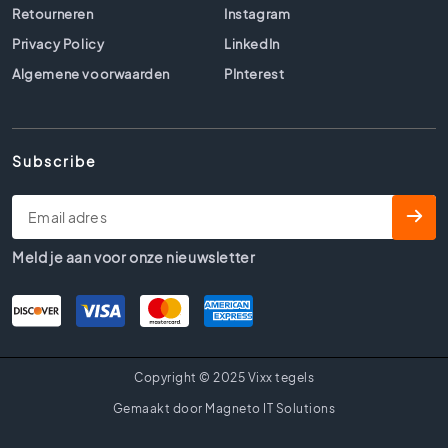
l
Retourneren
Instagram
s
Privacy Policy
LinkedIn
B
Algemene voorwaarden
PInterest
e
t
o
n
Subscribe
l
o
o
k
t
Meld je aan voor onze nieuwsletter
e
g
e
l
s
Copyright © 2025 Vixx tegels
B
e
Gemaakt door Magneto IT Solutions
i
g