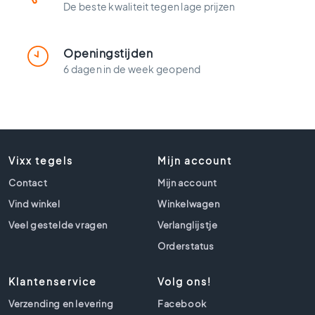
t
De beste kwaliteit tegen lage prijzen
l
o
o
Openingstijden
k
6 dagen in de week geopend
t
e
g
e
l
s
Vixx tegels
Mijn account
Z
Contact
Mijn account
w
a
Vind winkel
Winkelwagen
r
Veel gestelde vragen
Verlanglijstje
t
e
Orderstatus
t
e
Klantenservice
Volg ons!
g
e
Verzending en levering
Facebook