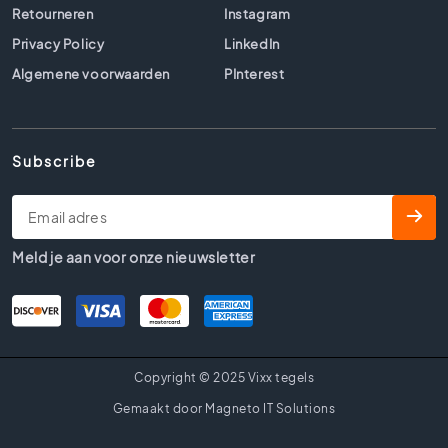
l
Retourneren
Instagram
s
Privacy Policy
LinkedIn
B
Algemene voorwaarden
PInterest
e
t
o
n
Subscribe
l
o
o
k
t
Meld je aan voor onze nieuwsletter
e
g
e
l
s
Copyright © 2025 Vixx tegels
B
e
Gemaakt door Magneto IT Solutions
i
g