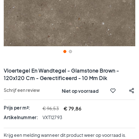
x
9
0
8
0
x
8
0
6
Ga
0
naar
Vloertegel En Wandtegel - Glamstone Brown -
x
het
120x120 Cm - Gerectificeerd - 10 Mm Dik
1
begin
2
van
Schrijf een review
Niet op voorraad
0
de
afbeeldingen-
6
gallerij
Prijs per m²:
€ 79,86
€ 96,53
0
x
Artikelnummer:
VXT12793
6
0
Krijg een melding wanneer dit product weer op voorraad is.
3