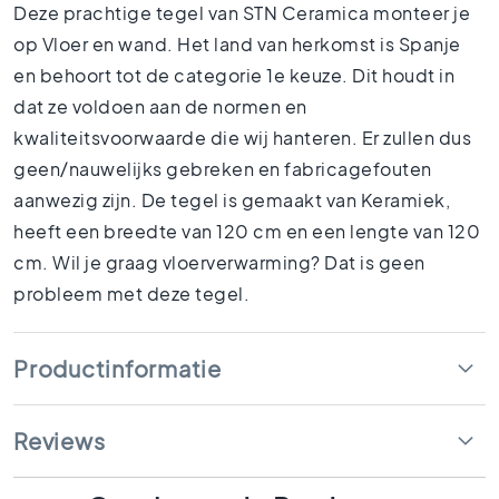
1
Deze prachtige tegel van STN Ceramica monteer je
5
op Vloer en wand. Het land van herkomst is Spanje
x
en behoort tot de categorie 1e keuze. Dit houdt in
1
5
dat ze voldoen aan de normen en
kwaliteitsvoorwaarde die wij hanteren. Er zullen dus
1
0
geen/nauwelijks gebreken en fabricagefouten
x
aanwezig zijn. De tegel is gemaakt van Keramiek,
1
heeft een breedte van 120 cm en een lengte van 120
0
cm. Wil je graag vloerverwarming? Dat is geen
R
u
probleem met deze tegel.
i
m
t
Productinformatie
e
s
B
Reviews
a
d