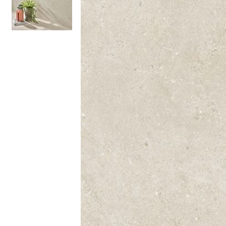
Kleuren
Houtlook
tegels
Zwarte
tegels
Betonlook
tegels
Beige
tegels
Witte
tegels
Groene
tegels
Gouden
tegels
Grijze
tegels
Stijlen
Hexagon
tegels
Visgraat