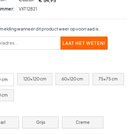
€ 54,95
€ 66,67
nummer:
VXT12821
 melding wanneer dit product weer op voorraad is.
120x120 cm
60x120 cm
75x75 cm
0 cm
0 cm
arl
Grijs
Creme