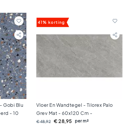
41% korting
- Gobi Blu
Vloer En Wandtegel - Tilorex Palo
erd - 10
Grey Mat - 60x120 Cm -
Gerectificeerd - Keramisch - 9,3 Mm
per m²
€ 28,95
€ 48,92
Dik - VTX60231