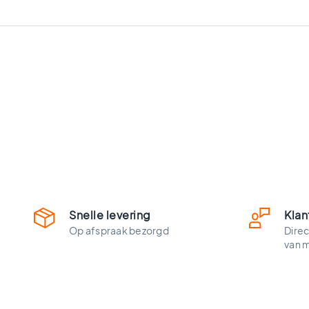
vloertegels
Vloertegels
zwart
Witte
vloertegels
Groene
vloertegels
Vloertegels
zwart
wit
Vloertegels
antraciet
Beige
vloertegels
Snelle levering
Klan
Blauwe
Op afspraak bezorgd
Direc
vloertegels
van 
Houtlook
vloertegels
Ruimtes
Vloertegels