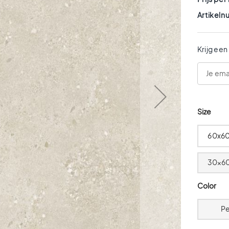
Artikel
Krijg een
Size
60x6
30x6
Color
Pe