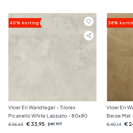
80x80
Vloertegels
60x120
Vloertegels
40% korting
38% korti
60x60
Vloertegels
30x60
Vloertegels
45x45
Vloertegels
40x40
Vloertegels
30x30
Vloertegels
20x20
Vloertegels
15x15
Vloer En Wandtegel - Tilorex
Vloer En W
Vloertegels
Picanello White Lappato - 80x80
Beige Mat
10x10
Cm - Gerectificeerd - Keramisch - 8
per m²
Gerectific
€ 33,95
€ 2
€ 56,65
€ 40,14
Kleuren
Mm Dik - VTX61117
Dik - VTX
Marmer