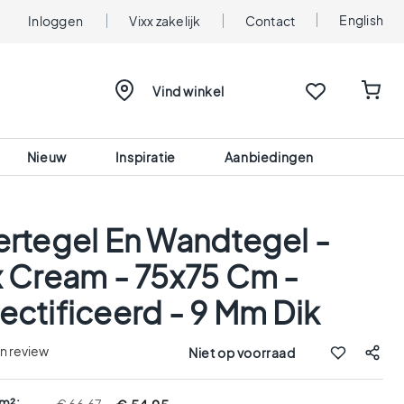
English
Inloggen
Vixx zakelijk
Contact
Vind winkel
Nieuw
Inspiratie
Aanbiedingen
ertegel En Wandtegel -
x Cream - 75x75 Cm -
ectificeerd - 9 Mm Dik
en review
Niet op voorraad
 m²: