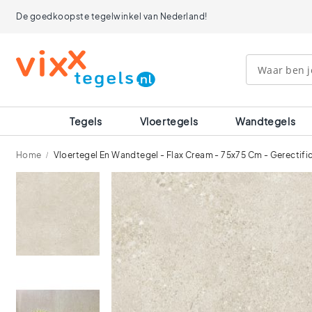
Tegels
De goedkoopste tegelwinkel van Nederland!
Afmetingen
120x120
90x90
80x80
60x120
60x60
30x60
Tegels
Vloertegels
Wandtegels
40x40
30x30
Home
Vloertegel En Wandtegel - Flax Cream - 75x75 Cm - Gerectifi
20x20
15x15
Ga
10x10
naar
Ruimtes
het
einde
Badkamer
van
tegels
de
Keuken
afbeeldingen-
tegels
gallerij
Wc
tegels