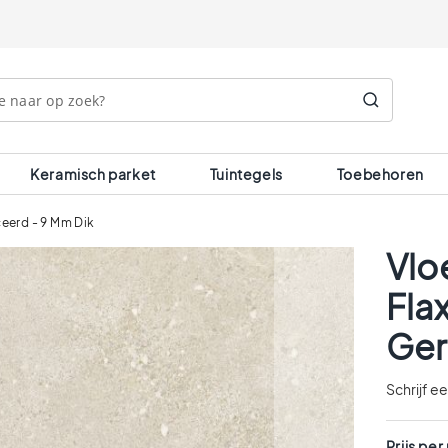
Search
Keramisch parket
Tuintegels
Toebehoren
ceerd - 9 Mm Dik
Vlo
Fla
Ger
Schrijf e
Prijs per