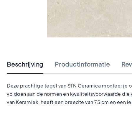
tegels
Portugese
tegels
Terrazzo
tegels
Mozaiek
Ga
tegels
naar
Vintage
het
tegels
begin
Keramisch
Beschrijving
Productinformatie
Rev
van
parket
de
Gerectificeerde
afbeeldingen-
tegels
gallerij
Deze prachtige tegel van STN Ceramica monteer je op 
Vloertegels
voldoen aan de normen en kwaliteitsvoorwaarde die w
Afmetingen
Vloertegels
van Keramiek, heeft een breedte van 75 cm en een le
120x120
Vloertegels
90x90
Vloertegels