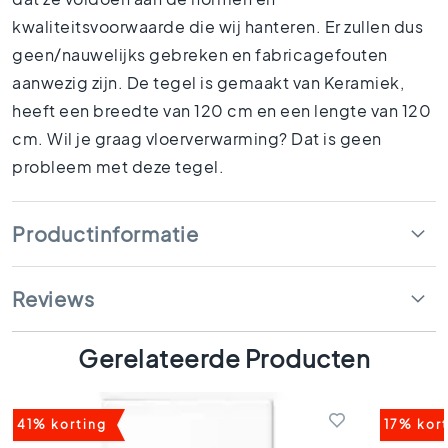
1
kwaliteitsvoorwaarde die wij hanteren. Er zullen dus
5
x
geen/nauwelijks gebreken en fabricagefouten
1
aanwezig zijn. De tegel is gemaakt van Keramiek,
5
heeft een breedte van 120 cm en een lengte van 120
1
cm. Wil je graag vloerverwarming? Dat is geen
0
probleem met deze tegel.
x
1
0
Productinformatie
R
u
i
Reviews
m
t
e
Gerelateerde Producten
s
B
a
41% korting
17% kor
d