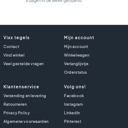
6 dagen in de week geopend
t
l
o
o
k
t
e
Vixx tegels
Mijn account
g
Contact
Mijn account
e
l
Vind winkel
Winkelwagen
s
Veel gestelde vragen
Verlanglijstje
Z
Orderstatus
w
a
Klantenservice
Volg ons!
r
t
Verzending en levering
Facebook
e
Retourneren
Instagram
t
e
Privacy Policy
LinkedIn
g
Algemene voorwaarden
PInterest
e