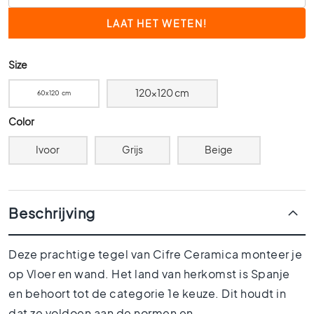
0
x
6
0
Size
4
120x120 cm
0
60x120 cm
x
Color
4
0
Ivoor
Grijs
Beige
3
0
x
3
Beschrijving
0
2
Deze prachtige tegel van Cifre Ceramica monteer je
0
x
op Vloer en wand. Het land van herkomst is Spanje
2
en behoort tot de categorie 1e keuze. Dit houdt in
0
dat ze voldoen aan de normen en