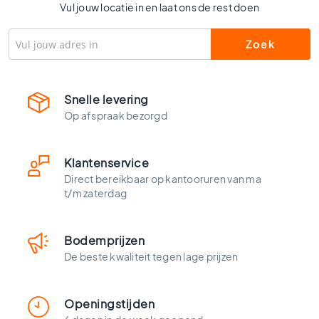
l
Vul jouw locatie in en laat ons de rest doen
s
W
c
t
e
Snelle levering
g
Op afspraak bezorgd
e
l
s
Klantenservice
K
Direct bereikbaar op kantooruren van ma
l
t/m zaterdag
e
u
r
e
Bodemprijzen
n
De beste kwaliteit tegen lage prijzen
H
o
Openingstijden
u