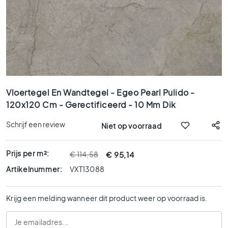
x
9
0
8
0
x
8
Ga
0
naar
Vloertegel En Wandtegel - Egeo Pearl Pulido -
6
het
120x120 Cm - Gerectificeerd - 10 Mm Dik
0
begin
x
van
Schrijf een review
Niet op voorraad
1
de
afbeeldingen-
2
gallerij
0
Prijs per m²:
€ 95,14
€ 114,58
6
Artikelnummer:
VXT13088
0
x
Krijg een melding wanneer dit product weer op voorraad is.
6
0
3