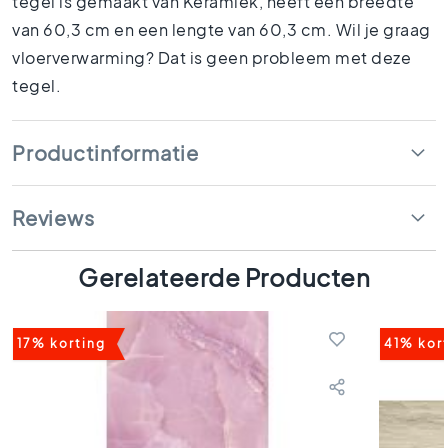
tegel is gemaakt van Keramiek, heeft een breedte
1
van 60,3 cm en een lengte van 60,3 cm. Wil je graag
5
x
vloerverwarming? Dat is geen probleem met deze
1
tegel.
5
1
0
Productinformatie
x
1
0
Reviews
R
u
Gerelateerde Producten
i
m
t
e
17% korting
41% kor
s
B
a
d