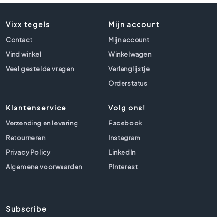
t
l
o
Vixx tegels
Mijn account
o
Contact
Mijn account
k
t
Vind winkel
Winkelwagen
e
Veel gestelde vragen
Verlanglijstje
g
e
Orderstatus
l
s
Klantenservice
Volg ons!
Z
Verzending en levering
Facebook
w
Retourneren
a
Instagram
r
Privacy Policy
LinkedIn
t
Algemene voorwaarden
PInterest
e
t
e
g
Subscribe
e