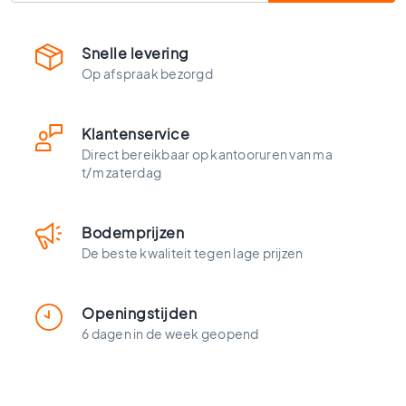
l
s
Snelle levering
W
c
Op afspraak bezorgd
t
e
g
Klantenservice
e
Direct bereikbaar op kantooruren van ma
l
t/m zaterdag
s
K
Bodemprijzen
l
e
De beste kwaliteit tegen lage prijzen
u
r
e
Openingstijden
n
6 dagen in de week geopend
H
o
u