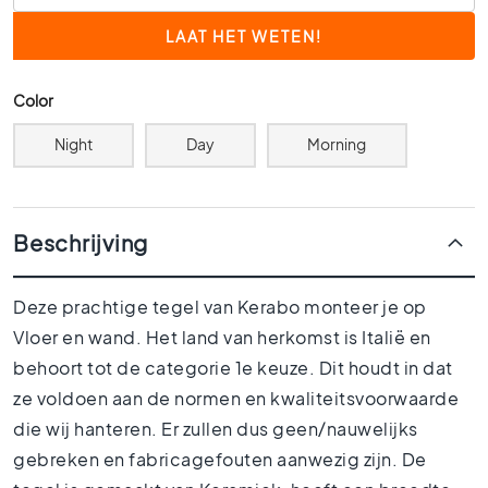
0
x
6
0
Color
4
Night
Day
Morning
0
x
4
0
Beschrijving
3
0
x
Deze prachtige tegel van Kerabo monteer je op
3
Vloer en wand. Het land van herkomst is Italië en
0
behoort tot de categorie 1e keuze. Dit houdt in dat
2
0
ze voldoen aan de normen en kwaliteitsvoorwaarde
x
die wij hanteren. Er zullen dus geen/nauwelijks
2
gebreken en fabricagefouten aanwezig zijn. De
0