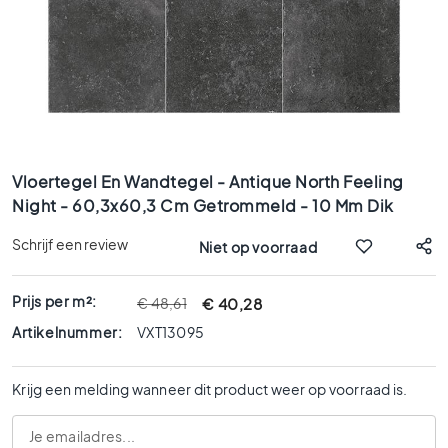
x
9
0
8
0
x
8
Ga
0
naar
Vloertegel En Wandtegel - Antique North Feeling
6
het
Night - 60,3x60,3 Cm Getrommeld - 10 Mm Dik
0
begin
x
van
Schrijf een review
Niet op voorraad
1
de
afbeeldingen-
2
gallerij
0
Prijs per m²:
€ 40,28
€ 48,61
6
Artikelnummer:
VXT13095
0
x
Krijg een melding wanneer dit product weer op voorraad is.
6
0
3