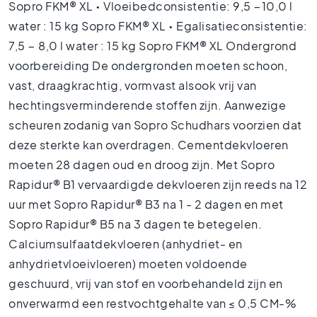
Sopro FKM® XL • Vloeibedconsistentie: 9,5 −10,0 l
C
o
water : 15 kg Sopro FKM® XL • Egalisatieconsistentie:
l
7,5 − 8,0 l water : 15 kg Sopro FKM® XL Ondergrond
o
voorbereiding De ondergronden moeten schoon,
u
r
vast, draagkrachtig, vormvast alsook vrij van
W
hechtingsverminderende stoffen zijn. Aanwezige
o
scheuren zodanig van Sopro Schudhars voorzien dat
o
deze sterkte kan overdragen. Cementdekvloeren
d
l
moeten 28 dagen oud en droog zijn. Met Sopro
o
Rapidur® B1 vervaardigde dekvloeren zijn reeds na 12
o
uur met Sopro Rapidur® B3 na 1 - 2 dagen en met
k
t
Sopro Rapidur® B5 na 3 dagen te betegelen.
i
Calciumsulfaatdekvloeren (anhydriet- en
l
anhydrietvloeivloeren) moeten voldoende
e
s
geschuurd, vrij van stof en voorbehandeld zijn en
onverwarmd een restvochtgehalte van ≤ 0,5 CM-%
B