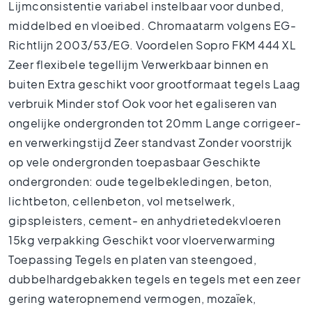
1
Lijmconsistentie variabel instelbaar voor dunbed,
0
middelbed en vloeibed. Chromaatarm volgens EG-
x
Richtlijn 2003/53/EG. Voordelen Sopro FKM 444 XL
1
0
Zeer flexibele tegellijm Verwerkbaar binnen en
R
buiten Extra geschikt voor grootformaat tegels Laag
o
verbruik Minder stof Ook voor het egaliseren van
o
ongelijke ondergronden tot 20mm Lange corrigeer-
m
en verwerkingstijd Zeer standvast Zonder voorstrijk
B
a
op vele ondergronden toepasbaar Geschikte
t
ondergronden: oude tegelbekledingen, beton,
h
lichtbeton, cellenbeton, vol metselwerk,
r
o
gipspleisters, cement- en anhydrietedekvloeren
o
15kg verpakking Geschikt voor vloerverwarming
m
Toepassing Tegels en platen van steengoed,
t
i
dubbelhardgebakken tegels en tegels met een zeer
l
gering wateropnemend vermogen, mozaïek,
e