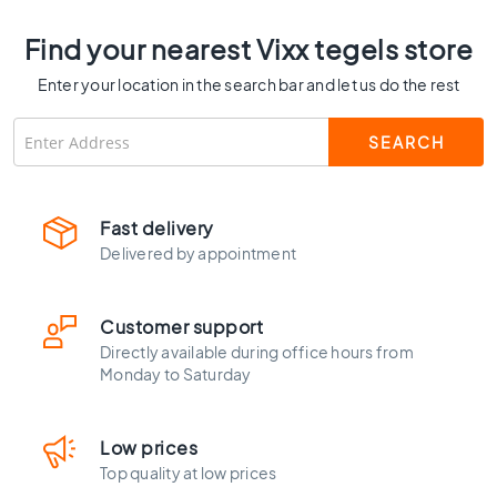
i
l
Find your nearest Vixx tegels store
e
Enter your location in the search bar and let us do the rest
s
G
r
e
e
n
Fast delivery
t
Delivered by appointment
i
l
e
Customer support
s
Directly available during office hours from
G
Monday to Saturday
o
l
d
Low prices
e
Top quality at low prices
n