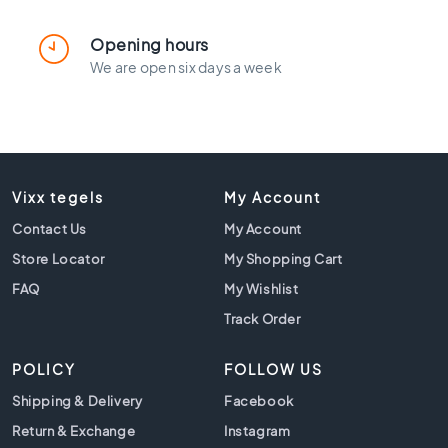
t
i
Opening hours
l
We are open six days a week
e
s
G
r
a
y
Vixx tegels
My Account
t
i
Contact Us
My Account
l
Store Locator
My Shopping Cart
e
FAQ
My Wishlist
s
Track Order
S
t
y
POLICY
FOLLOW US
l
Shipping & Delivery
e
Facebook
Return & Exchange
Instagram
H