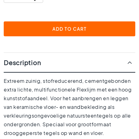
0
x
4
0
ADD TO CART
3
0
x
3
0
Description
2
0
Extreem zuinig, stofreducerend, cementgebonden
x
2
extra lichte, multifunctionele Flexlijm met een hoog
0
kunststofaandeel. Voor het aanbrengen en leggen
1
van keramische vloer- en wandbekleding als
5
verkleuringsongevoelige natuursteentegels op alle
x
ondergronden. Speciaal voor grootformaat
1
5
drooggeperste tegels op wand en vloer.