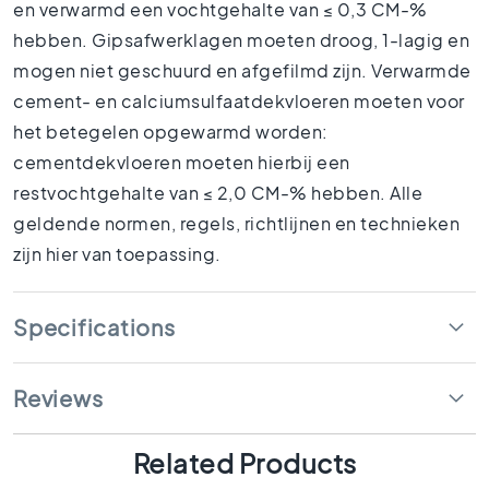
l
en verwarmd een vochtgehalte van ≤ 0,3 CM-%
a
hebben. Gipsafwerklagen moeten droog, 1-lagig en
c
mogen niet geschuurd en afgefilmd zijn. Verwarmde
k
t
cement- en calciumsulfaatdekvloeren moeten voor
i
het betegelen opgewarmd worden:
l
cementdekvloeren moeten hierbij een
e
s
restvochtgehalte van ≤ 2,0 CM-% hebben. Alle
C
geldende normen, regels, richtlijnen en technieken
o
zijn hier van toepassing.
n
c
r
Specifications
e
t
e
Reviews
l
o
o
Related Products
k