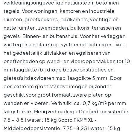
verkleuringsongevoelige natuursteen, betonnen
s
tegels. Voor woningen, kantoren en industriële
K
ruimten, grootkeukens, badkamers, vochtige en
i
t
natte ruimten, zwembaden, balkons, terrassen en
c
gevels. Binnen- en buitenshuis. Voor het verleggen
h
van tegels en platen op systeemafdichtingen. Voor
e
n
het gedeeltelijk uitvlakken en egaliseren van
t
oneffenheden op wand- en vloeroppervlakken tot 10
i
mm laagdikte (bij droge bouwconstructies en
l
e
gietasfaltdekvloeren max. laagdikte 5 mm). Door
s
een extreem groot standvermogen bijzonder
W
geschikt voor groot formaat, zware platen op
C
wanden en vloeren. Verbruik: ca. 0,7 kg/m² per mm
t
i
laagsterkte. Mengverhouding • Dunbedconsistentie:
l
7,5 − 8,5 l water : 15 kg Sopro FKM® XL •
e
Middelbedconsistentie: 7,75−8,25 l water : 15 kg
s